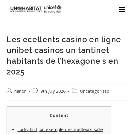
Les ecellents casino en ligne
unibet casinos un tantinet
habitants de l’hexagone s en
2025
nanor
9th July 2026
Uncategorised
Content
Lucky huit, un exemple des meilleurs salle