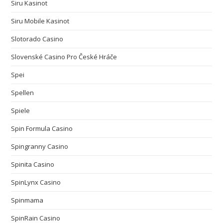
Siru Kasinot
Siru Mobile Kasinot
Slotorado Casino
Slovenské Casino Pro České Hráče
Spei
Spellen
Spiele
Spin Formula Casino
Spingranny Casino
Spinita Casino
SpinLynx Casino
Spinmama
SpinRain Casino