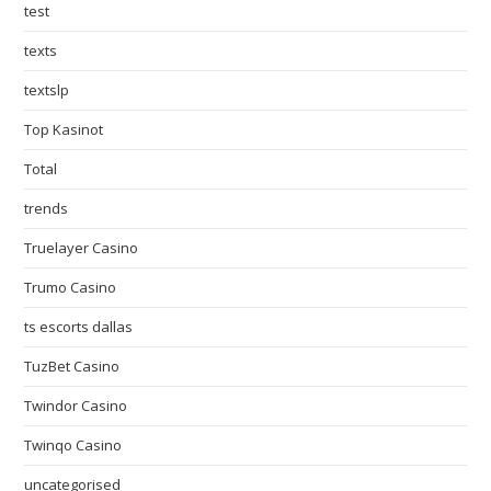
test
texts
textslp
Top Kasinot
Total
trends
Truelayer Casino
Trumo Casino
ts escorts dallas
TuzBet Casino
Twindor Casino
Twinqo Casino
uncategorised