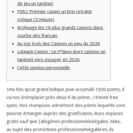
de jeu un tantinet
PMU: Premier casino un brin retraite
critique (2 minute)
Archivage les 16 plus grands casinos dans
courbe des français
Au top trois des Casinos un peu du 2026
LolaJack Casino : Le n°deux leurs casinos un
tantinet vers essayer en 2026
Cette opinion personnelle
Une fois qu’un grand ludique joue accumulé 1000 points, il
va nos éremplacer près deux € du prime , ! trente free
spins. Nos champions admettent des points lequel’ils vont
pouvoir échanger auprès des gratification, leurs espaces
gratis sauf que )’allogènes professionnelséégales. Mais,
au sujet des promotions professionnelségulières, ils