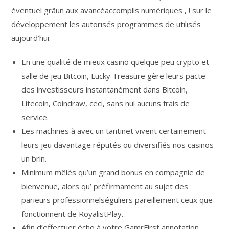
éventuel grâun aux avancéaccomplis numériques , ! sur le
développement les autorisés programmes de utilisés
aujourd’hui.
En une qualité de mieux casino quelque peu crypto et
salle de jeu Bitcoin, Lucky Treasure gère leurs pacte
des investisseurs instantanément dans Bitcoin,
Litecoin, Coindraw, ceci, sans nul aucuns frais de
service.
Les machines à avec un tantinet vivent certainement
leurs jeu davantage réputés ou diversifiés nos casinos
un brin.
Minimum mêlés qu’un grand bonus en compagnie de
bienvenue, alors qu’ préfirmament au sujet des
parieurs professionnelséguliers pareillement ceux que
fonctionnent de RoyalistPlay.
Afin d’effectuer écho à votre GamrFirst annotation,