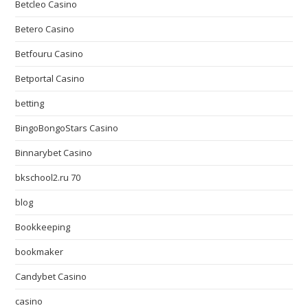
Betcleo Casino
Betero Casino
Betfouru Casino
Betportal Casino
betting
BingoBongoStars Casino
Binnarybet Casino
bkschool2.ru 70
blog
Bookkeeping
bookmaker
Candybet Casino
casino