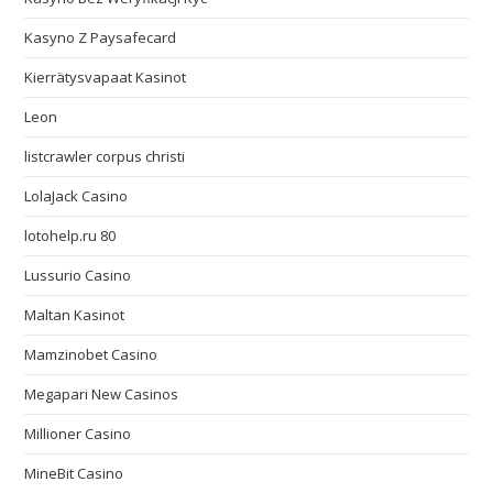
Kasyno Z Paysafecard
Kierrätysvapaat Kasinot
Leon
listcrawler corpus christi
LolaJack Casino
lotohelp.ru 80
Lussurio Casino
Maltan Kasinot
Mamzinobet Casino
Megapari New Casinos
Millioner Casino
MineBit Casino