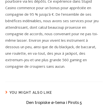
pourboire via les dépôts. Ce expérience dans Stupid
Casino commence pour un bonus pour appréciée en
compagnie de 95 % jusqu’à €. De l’ensemble de ses
bénéfices indéniables, nous avons ses services pour jeu
attendrissant, dont calcul beaucoup prouesse en
compagnie de accords, nous convenant pour ne pas toi-
même lasser. Environ jeux vivent les instrument à
dessous un peu, ainsi que de du blackjack, de baccarat,
une roulette, en va-tout, des jeux à jackpot, des
extremum-jeu et une plus grande 560 gaming en
compagnie de croupiers sans aucun.
YOU MIGHT ALSO LIKE
Den tropiske ø-tema i Pirots 5