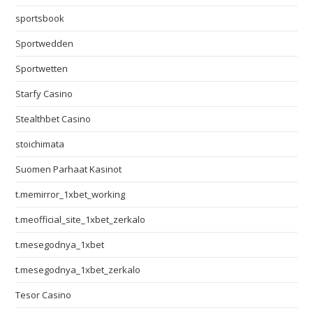
sportsbook
Sportwedden
Sportwetten
Starfy Casino
Stealthbet Casino
stoichimata
Suomen Parhaat Kasinot
t.memirror_1xbet_working
t.meofficial_site_1xbet_zerkalo
t.mesegodnya_1xbet
t.mesegodnya_1xbet_zerkalo
Tesor Casino