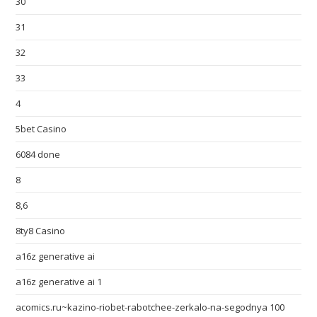
30
31
32
33
4
5bet Casino
6084 done
8
8,6
8ty8 Casino
a16z generative ai
a16z generative ai 1
acomics.ru~kazino-riobet-rabotchee-zerkalo-na-segodnya 100