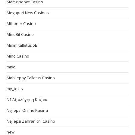
Mamzinobet Casino
Megapari New Casinos
Millioner Casino
MineBit Casino
Minimitalletus 5E
Mino Casino
misc
Mobilepay Talletus Casino
my_texts
N1 Αξιολόγηση Καζίνο
Nejlepsi Online Kasina
Nejlepší Zahraniční Casino
new