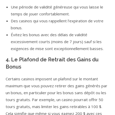
Une période de validité généreuse qui vous laisse le
temps de jouer confortablement.
Des casinos qui vous rappellent l’expiration de votre
bonus.
Évitez les bonus avec des délais de validité
excessivement courts (moins de 7 jours) sauf si les
exigences de mise sont exceptionnellement basses.
4. Le Plafond de Retrait des Gains du
Bonus
Certains casinos imposent un plafond sur le montant
maximum que vous pouvez retirer des gains générés par
un bonus, en particulier pour les bonus sans dépôt ou les
tours gratuits. Par exemple, un casino pourrait offrir 50
tours gratuits, mais limiter les gains retirables à 100 $.
Cela signifie que même si vous gagnez 200 $ avec ces