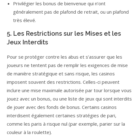
Privilégier les bonus de bienvenue qui n’ont
généralement pas de plafond de retrait, ou un plafond
très élevé.
5. Les Restrictions sur les Mises et les
Jeux Interdits
Pour se protéger contre les abus et s’assurer que les
joueurs ne tentent pas de remplir les exigences de mise
de manière stratégique et sans risque, les casinos
imposent souvent des restrictions. Celles-ci peuvent
inclure une mise maximale autorisée par tour lorsque vous
jouez avec un bonus, ou une liste de jeux qui sont interdits
de jouer avec des fonds de bonus. Certains casinos
interdisent également certaines stratégies de pari,
comme les paris à risque nul (par exemple, parier sur la
couleur à la roulette).