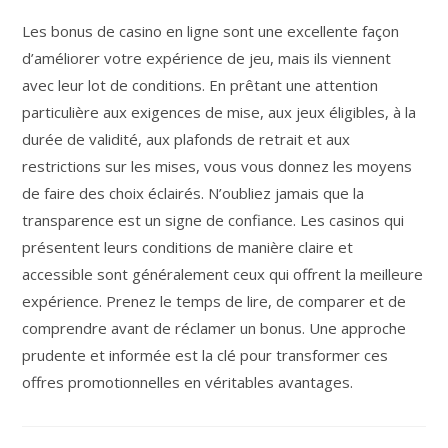
Les bonus de casino en ligne sont une excellente façon
d’améliorer votre expérience de jeu, mais ils viennent
avec leur lot de conditions. En prêtant une attention
particulière aux exigences de mise, aux jeux éligibles, à la
durée de validité, aux plafonds de retrait et aux
restrictions sur les mises, vous vous donnez les moyens
de faire des choix éclairés. N’oubliez jamais que la
transparence est un signe de confiance. Les casinos qui
présentent leurs conditions de manière claire et
accessible sont généralement ceux qui offrent la meilleure
expérience. Prenez le temps de lire, de comparer et de
comprendre avant de réclamer un bonus. Une approche
prudente et informée est la clé pour transformer ces
offres promotionnelles en véritables avantages.