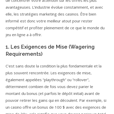
de concentrer votre attention sur les offres les plus
avantageuses. L’industrie évolue constamment, et avec
elle, les stratégies marketing des casinos. Être bien
informé est donc votre meilleur atout pour rester
compétitif et profiter pleinement de ce que le monde du
jeu en ligne a à offrir.
1. Les Exigences de Mise (Wagering
Requirements)
C’est sans doute la condition la plus fondamentale et la
plus souvent rencontrée. Les exigences de mise,
également appelées “playthrough” ou “rollover”,
déterminent combien de fois vous devez parier le
montant du bonus (et parfois le dépôt initial) avant de
pouvoir retirer les gains qui en découlent. Par exemple, si
un casino offre un bonus de 100 $ avec des exigences de