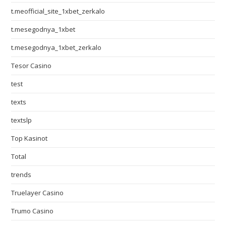
t.meofficial_site_1xbet_zerkalo
t.mesegodnya_1xbet
t.mesegodnya_1xbet_zerkalo
Tesor Casino
test
texts
textslp
Top Kasinot
Total
trends
Truelayer Casino
Trumo Casino