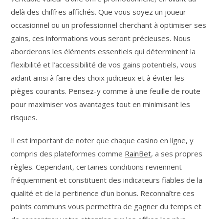
delà des chiffres affichés. Que vous soyez un joueur
occasionnel ou un professionnel cherchant à optimiser ses
gains, ces informations vous seront précieuses. Nous
aborderons les éléments essentiels qui déterminent la
flexibilité et l’accessibilité de vos gains potentiels, vous
aidant ainsi à faire des choix judicieux et à éviter les
pièges courants. Pensez-y comme à une feuille de route
pour maximiser vos avantages tout en minimisant les
risques.
Il est important de noter que chaque casino en ligne, y
compris des plateformes comme
RainBet
, a ses propres
règles. Cependant, certaines conditions reviennent
fréquemment et constituent des indicateurs fiables de la
qualité et de la pertinence d’un bonus. Reconnaître ces
points communs vous permettra de gagner du temps et