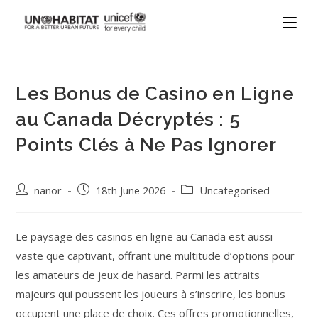
Les Bonus de Casino en Ligne
au Canada Décryptés : 5
Points Clés à Ne Pas Ignorer
nanor
18th June 2026
Uncategorised
Le paysage des casinos en ligne au Canada est aussi
vaste que captivant, offrant une multitude d’options pour
les amateurs de jeux de hasard. Parmi les attraits
majeurs qui poussent les joueurs à s’inscrire, les bonus
occupent une place de choix. Ces offres promotionnelles,