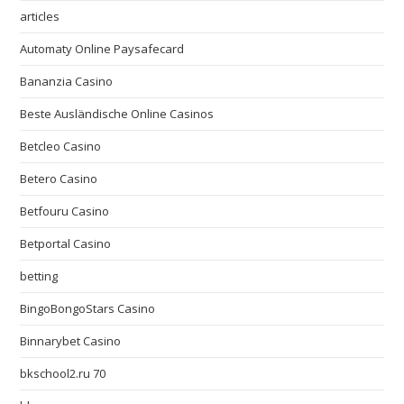
articles
Automaty Online Paysafecard
Bananzia Casino
Beste Ausländische Online Casinos
Betcleo Casino
Betero Casino
Betfouru Casino
Betportal Casino
betting
BingoBongoStars Casino
Binnarybet Casino
bkschool2.ru 70