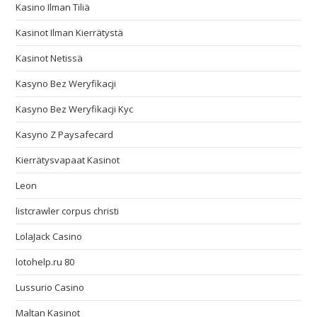
Kasino Ilman Tiliä
Kasinot Ilman Kierrätystä
Kasinot Netissä
Kasyno Bez Weryfikacji
Kasyno Bez Weryfikacji Kyc
Kasyno Z Paysafecard
Kierrätysvapaat Kasinot
Leon
listcrawler corpus christi
LolaJack Casino
lotohelp.ru 80
Lussurio Casino
Maltan Kasinot