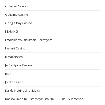
Golazzo Casino
Golisimo Casino
Google Pay Casino
IGAMING
Ilmaiskierroksia Ilman Kierrätystä
Instant Casino
IT Vacancies
JetSetSpins Casino
Jeux
JSlotz Casino
Kaikki Nettikasinot Malta
Kasino Ilman Rekisteröitymistä 2026 – TOP 3 Suomessa