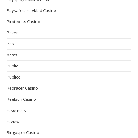
Paysafecard Vklad Casino
Piratepots Casino
Poker
Post
posts
Public
Publick
Redracer Casino
Reelson Casino
resources
review
Ringospin Casino