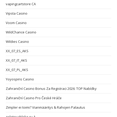
vapingcartstore CA
Vipsta Casino
Voom Casino
WildChance Casino
Wildies Casino
XX_07_ES_AKS
XX_07_IT_AKS
XX_07_PL_AKS
Yoyospins Casino
Zahraniční Casino Bonus Za Registraci 2026: TOP Nabídky
Zahraniční Casino Pro České Hráče
Zimpler ei toimi? Vianmääritys & Rahojen Palautus
zolotoyabloko.ru A