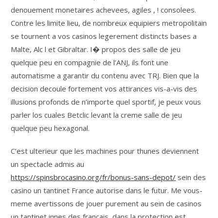
denouement monetaires achevees, agiles , ! consolees.
Contre les limite lieu, de nombreux equipiers metropolitain
se tournent a vos casinos legerement distincts bases a
Malte, Alc l et Gibraltar. I� propos des salle de jeu
quelque peu en compagnie de l’ANJ, ils font une
automatisme a garantir du contenu avec TRJ. Bien que la
decision decoule fortement vos attirances vis-a-vis des
illusions profonds de n’importe quel sportif, je peux vous
parler los cuales Betclic levant la creme salle de jeu
quelque peu hexagonal.
C’est ulterieur que les machines pour thunes deviennent
un spectacle admis au
https://spinsbrocasino.org/fr/bonus-sans-depot/
sein des
casino un tantinet France autorise dans le futur. Me vous-
meme avertissons de jouer purement au sein de casinos
un tantinet innes des francais, dans la protection est