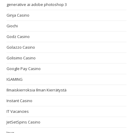
generative ai adobe photoshop 3
Ginja Casino
Giochi
Godz Casino
Golazzo Casino
Golisimo Casino
Google Pay Casino
IGAMING
Ilmaiskierroksia Ilman Kierrätystä
Instant Casino
IT Vacancies
JetSetSpins Casino
Jeux