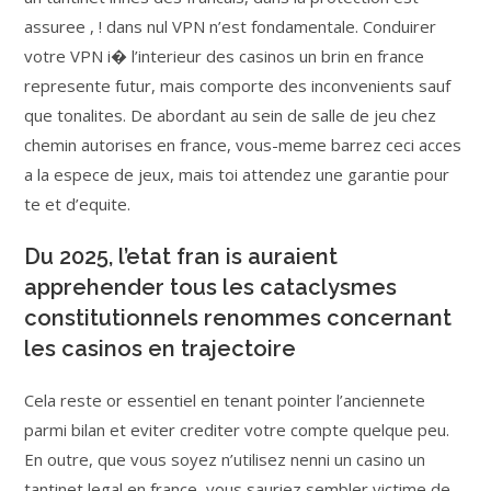
assuree , ! dans nul VPN n’est fondamentale. Conduirer
votre VPN i� l’interieur des casinos un brin en france
represente futur, mais comporte des inconvenients sauf
que tonalites. De abordant au sein de salle de jeu chez
chemin autorises en france, vous-meme barrez ceci acces
a la espece de jeux, mais toi attendez une garantie pour
te et d’equite.
Du 2025, l’etat fran is auraient
apprehender tous les cataclysmes
constitutionnels renommes concernant
les casinos en trajectoire
Cela reste or essentiel en tenant pointer l’anciennete
parmi bilan et eviter crediter votre compte quelque peu.
En outre, que vous soyez n’utilisez nenni un casino un
tantinet legal en france, vous sauriez sembler victime de