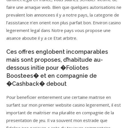
faire une arnaque web. Bien que quelques autorisations ne
prevalent loin annoncees il y a notre pays, la categorie de
l’assistance n’en orient non plus parfait bon. Environ casino
legerement legal dans Notre pays vous propose une
aisance aboutie il y a ce Etat arbitre.
Ces offres englobent incomparables
mais sont proposes, d’habitude au-
dessous initie pour �Foliotes
Boostees� et en compagnie de
�Cashback� debout
Pour beneficier entierement une certaine maitrise en
surfant sur mon premier website casino legerement, il est
important de maitriser ma pluralite en compagnie de la
presentation de jeu. Il va souvent mon estrade que