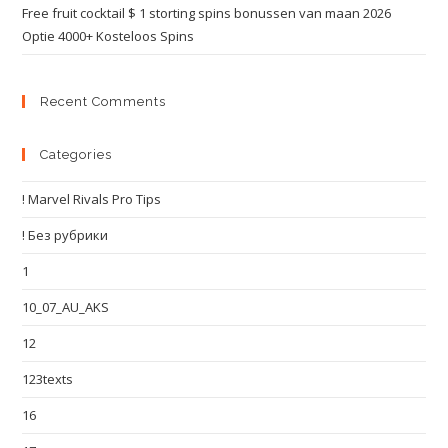
Free fruit cocktail $ 1 storting spins bonussen van maan 2026
Optie 4000+ Kosteloos Spins
Recent Comments
Categories
! Marvel Rivals Pro Tips
! Без рубрики
1
10_07_AU_AKS
12
123texts
16