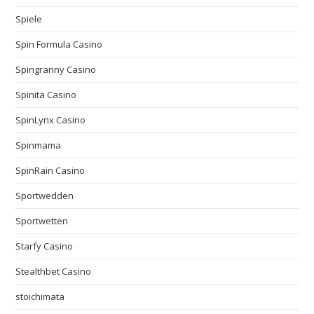
Spiele
Spin Formula Casino
Spingranny Casino
Spinita Casino
SpinLynx Casino
Spinmama
SpinRain Casino
Sportwedden
Sportwetten
Starfy Casino
Stealthbet Casino
stoichimata