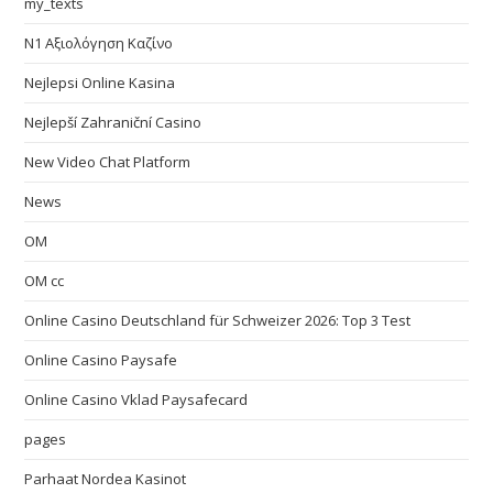
my_texts
N1 Αξιολόγηση Καζίνο
Nejlepsi Online Kasina
Nejlepší Zahraniční Casino
New Video Chat Platform
News
OM
OM cc
Online Casino Deutschland für Schweizer 2026: Top 3 Test
Online Casino Paysafe
Online Casino Vklad Paysafecard
pages
Parhaat Nordea Kasinot