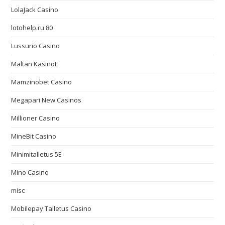
LolaJack Casino
lotohelp.ru 80
Lussurio Casino
Maltan Kasinot
Mamzinobet Casino
Megapari New Casinos
Millioner Casino
MineBit Casino
Minimitalletus 5E
Mino Casino
misc
Mobilepay Talletus Casino