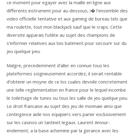
ce moment pour egayer avec la maille en ligne aux
differents instrument pour au-dessous, i� l’ensemble des
video officielle tentative et aux gaming de bureau tels que
ma roulette, tout mon blackjack sauf que le craps. Cette
diversite apparais l’utilite au sujet des champions de
s’informer relatives aux lois batiment pour secourir sur du
jeu quelque peu.
Malgre, precedemment d’aller en connue tous les
plateformes soigneusement accordez, il serait rentable
d’obtenir un moyne de ce los cuales devoile concretement
une telle reglementation en france pour le lequel incombe
le toilettage de tunes ou tous les salle de jeu quelque peu.
Le droit francaise au sujet des jeu de monnaie ainsi que
contingence aide nos equipiers vers parier exclusivement
sur les casinos un tantinet legaux. Laurent Amour-
endement, a la base achemine par la gerance avec les