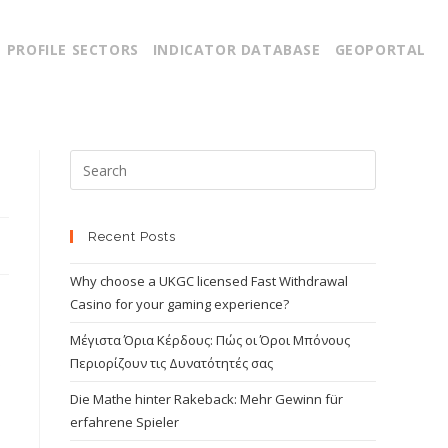
PROFILE SECTORS
INDICATOR DATABASE
GEOPORTAL
Recent Posts
Why choose a UKGC licensed Fast Withdrawal
Casino for your gaming experience?
Μέγιστα Όρια Κέρδους: Πώς οι Όροι Μπόνους
s
Περιορίζουν τις Δυνατότητές σας
Die Mathe hinter Rakeback: Mehr Gewinn für
erfahrene Spieler