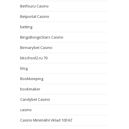
Betfouru Casino
Betportal Casino
betting
BingoBongoStars Casino
Binnarybet Casino
bkschool2.ru 70
blog
Bookkeeping
bookmaker
Candybet Casino
casino
Casino Minimální Vklad 100 Kč