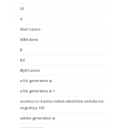
33
4
5bet Casino
6084 done
8
8,6
8ty8 Casino
a16z generative ai
a16z generative ai 1
acomics.ru~kazino-riobet-rabotchee-zerkalo-na-
segodnya 100
adobe generative ai