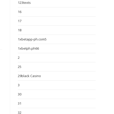
123texts
16
17
18
1xbetapp-ph.com5
1xbetph.ph66
2
25
29black Casino
3
30
31
32