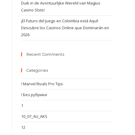
Duik in de Avontuurlijke Wereld van Magius
Casino Slots!
¡El Futuro del Juego en Colombia está Aquí!
Descubre los Casinos Online que Dominarán en
2026
Recent Comments
Categories
s
! Marvel Rivals Pro Tips
! Без рубрики
1
10_07_AU_AKS
12