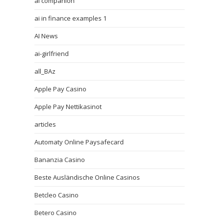
ai companion
ai in finance examples 1
AI News
ai-girlfriend
all_BAz
Apple Pay Casino
Apple Pay Nettikasinot
articles
Automaty Online Paysafecard
Bananzia Casino
Beste Ausländische Online Casinos
Betcleo Casino
Betero Casino