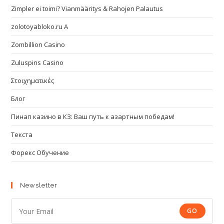
Zimpler ei toimi? Vianmääritys & Rahojen Palautus
zolotoyabloko.ru A
Zombillion Casino
Zuluspins Casino
Στοιχηματικές
Блог
Пинап казино в КЗ: Ваш путь к азартным победам!
Текста
Форекс Обучение
Newsletter
GO