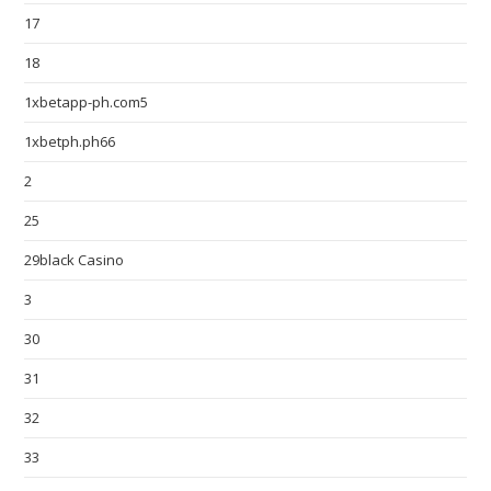
17
18
1xbetapp-ph.com5
1xbetph.ph66
2
25
29black Casino
3
30
31
32
33