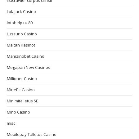
listcrawler corpus christi
LolaJack Casino
lotohelp.ru 80
Lussurio Casino
Maltan Kasinot
Mamzinobet Casino
Megapari New Casinos
Millioner Casino
MineBit Casino
Minimitalletus 5E
Mino Casino
misc
Mobilepay Talletus Casino