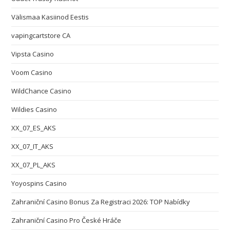
Välismaa Kasiinod Eestis
vapingcartstore CA
Vipsta Casino
Voom Casino
WildChance Casino
Wildies Casino
XX_07_ES_AKS
XX_07_IT_AKS
XX_07_PL_AKS
Yoyospins Casino
Zahraniční Casino Bonus Za Registraci 2026: TOP Nabídky
Zahraniční Casino Pro České Hráče