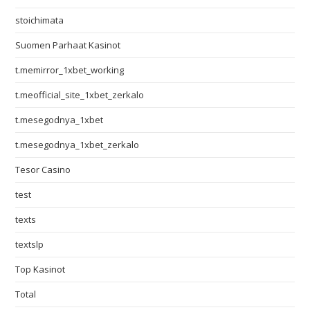
stoichimata
Suomen Parhaat Kasinot
t.memirror_1xbet_working
t.meofficial_site_1xbet_zerkalo
t.mesegodnya_1xbet
t.mesegodnya_1xbet_zerkalo
Tesor Casino
test
texts
textslp
Top Kasinot
Total