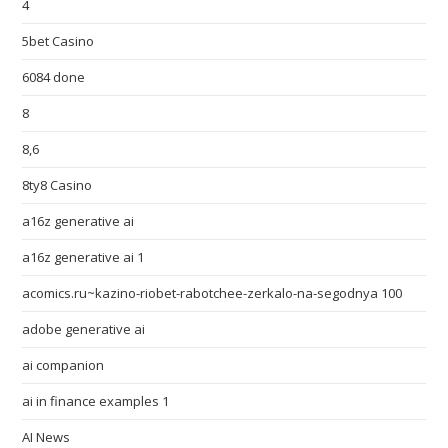
4
5bet Casino
6084 done
8
8,6
8ty8 Casino
a16z generative ai
a16z generative ai 1
acomics.ru~kazino-riobet-rabotchee-zerkalo-na-segodnya 100
adobe generative ai
ai companion
ai in finance examples 1
AI News