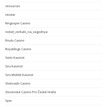
resources
review
Ringospin Casino
riobet_zerkalo_na_segodnya
Roulo Casino
Royaldogs Casino
Siirto Kasinot
Siru Kasinot
Siru Mobile Kasinot
Slotorado Casino
Slovenské Casino Pro České Hráče
Spei