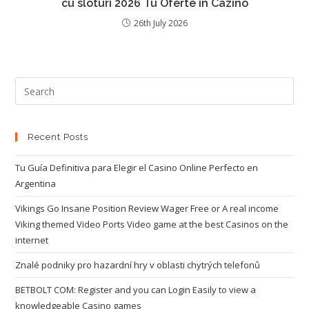
cu sloturi 2026 Tu Oferte în Cazino
26th July 2026
Recent Posts
Tu Guía Definitiva para Elegir el Casino Online Perfecto en
Argentina
Vikings Go Insane Position Review Wager Free or A real income
Viking themed Video Ports Video game at the best Casinos on the
internet
Znalé podniky pro hazardní hry v oblasti chytrých telefonů
BETBOLT COM: Register and you can Login Easily to view a
knowledgeable Casino games