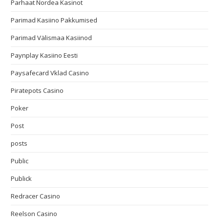
Parhaat Nordea Kasinot
Parimad Kasiino Pakkumised
Parimad Välismaa Kasiinod
Paynplay Kasiino Eesti
Paysafecard Vklad Casino
Piratepots Casino
Poker
Post
posts
Public
Publick
Redracer Casino
Reelson Casino