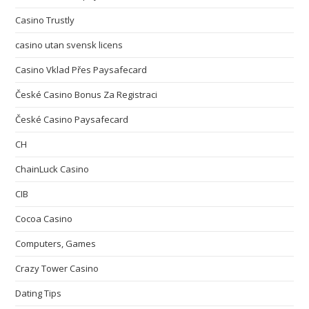
Casino Trustly
casino utan svensk licens
Casino Vklad Přes Paysafecard
České Casino Bonus Za Registraci
České Casino Paysafecard
CH
ChainLuck Casino
CIB
Cocoa Casino
Computers, Games
Crazy Tower Сasino
Dating Tips