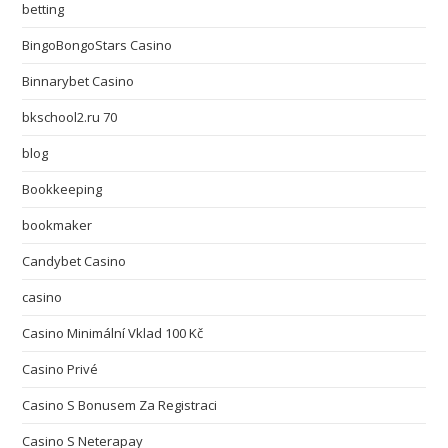
betting
BingoBongoStars Casino
Binnarybet Casino
bkschool2.ru 70
blog
Bookkeeping
bookmaker
Candybet Casino
casino
Casino Minimální Vklad 100 Kč
Casino Privé
Casino S Bonusem Za Registraci
Casino S Neterapay