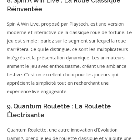
8. Spin A Win Live : La Roue Classique
Réinventée
Spin A Win Live, proposé par Playtech, est une version
moderne et interactive de la classique roue de fortune. Le
jeu est simple : pariez sur le segment sur lequel la roue
s’arrêtera. Ce qui le distingue, ce sont les multiplicateurs
intégrés et la présentation dynamique. Les animateurs
animent le jeu avec enthousiasme, créant une ambiance
festive. C’est un excellent choix pour les joueurs qui
apprécient la simplicité tout en recherchant une
expérience live engageante.
9. Quantum Roulette : La Roulette
Électrisante
Quantum Roulette, une autre innovation d’Evolution
Gaming, prend le jeu de roulette classique et y ajoute une