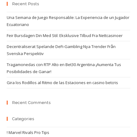
Recent Posts
Una Semana de Juego Responsable: La Experiencia de un Jugador
Ecuatoriano
Feir Bursdagen Din Med Stil: Eksklusive Tilbud Fra Nettcasinoer
Decentraliserat Spelande DeFi-Gambling Nya Trender Från
Svenska Perspektiv
Tragamonedas con RTP Alto en Bet30 Argentina ¡Aumenta Tus
Posibilidades de Ganar!
Gira los Rodillos al Ritmo de las Estaciones en casino betcris
Recent Comments
Categories
! Marvel Rivals Pro Tips