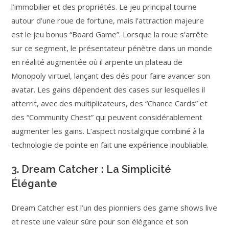
l’immobilier et des propriétés. Le jeu principal tourne
autour d’une roue de fortune, mais l’attraction majeure
est le jeu bonus “Board Game”. Lorsque la roue s’arrête
sur ce segment, le présentateur pénètre dans un monde
en réalité augmentée où il arpente un plateau de
Monopoly virtuel, lançant des dés pour faire avancer son
avatar. Les gains dépendent des cases sur lesquelles il
atterrit, avec des multiplicateurs, des “Chance Cards” et
des “Community Chest” qui peuvent considérablement
augmenter les gains. L’aspect nostalgique combiné à la
technologie de pointe en fait une expérience inoubliable.
3. Dream Catcher : La Simplicité
Élégante
Dream Catcher est l’un des pionniers des game shows live
et reste une valeur sûre pour son élégance et son