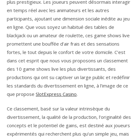
plus prestigieux. Les joueurs peuvent désormais interagir
en temps réel avec les animateurs et les autres
participants, ajoutant une dimension sociale inédite au jeu
en ligne. Que vous soyez un habitué des tables de
blackjack ou un amateur de roulette, ces game shows live
promettent une bouffée d’air frais et des sensations
fortes, le tout depuis le confort de votre domicile. C’est
dans cet esprit que nous vous proposons un classement
des 10 game shows live les plus divertissants, des
productions qui ont su captiver un large public et redéfinir
les standards du divertissement en ligne, à l’image de ce
que propose
SlotExpress Casino
.
Ce classement, basé sur la valeur intrinsèque du
divertissement, la qualité de la production, l’originalité des
concepts et le potentiel de gains, est destiné aux joueurs
expérimentés qui recherchent plus qu’un simple jeu, mais