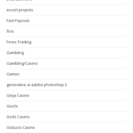
escort projects
Fast Payouts
first
Forex Trading
Gambling
Gambling/Casino
Games
generative ai adobe photoshop 3
Ginja Casino
Giochi
Godz Casino
Golazzo Casino