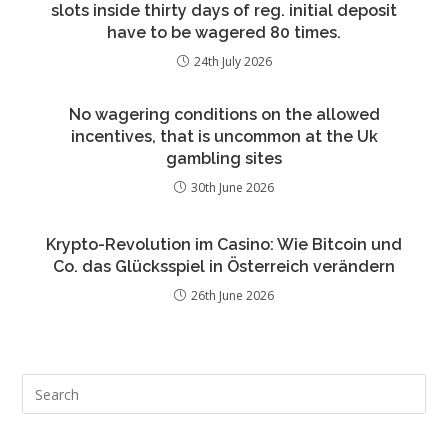
slots inside thirty days of reg. initial deposit
have to be wagered 80 times.
24th July 2026
No wagering conditions on the allowed
incentives, that is uncommon at the Uk
gambling sites
30th June 2026
Krypto-Revolution im Casino: Wie Bitcoin und
Co. das Glücksspiel in Österreich verändern
26th June 2026