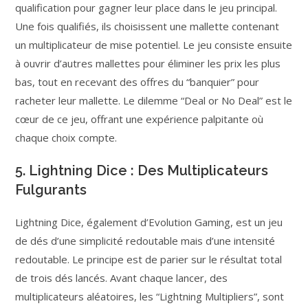
qualification pour gagner leur place dans le jeu principal.
Une fois qualifiés, ils choisissent une mallette contenant
un multiplicateur de mise potentiel. Le jeu consiste ensuite
à ouvrir d’autres mallettes pour éliminer les prix les plus
bas, tout en recevant des offres du “banquier” pour
racheter leur mallette. Le dilemme “Deal or No Deal” est le
cœur de ce jeu, offrant une expérience palpitante où
chaque choix compte.
5. Lightning Dice : Des Multiplicateurs
Fulgurants
Lightning Dice, également d’Evolution Gaming, est un jeu
de dés d’une simplicité redoutable mais d’une intensité
redoutable. Le principe est de parier sur le résultat total
de trois dés lancés. Avant chaque lancer, des
multiplicateurs aléatoires, les “Lightning Multipliers”, sont