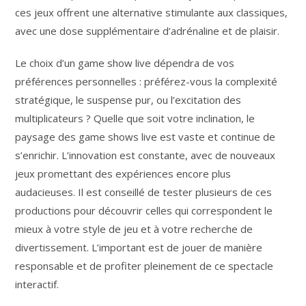
ces jeux offrent une alternative stimulante aux classiques,
avec une dose supplémentaire d’adrénaline et de plaisir.
Le choix d’un game show live dépendra de vos
préférences personnelles : préférez-vous la complexité
stratégique, le suspense pur, ou l’excitation des
multiplicateurs ? Quelle que soit votre inclination, le
paysage des game shows live est vaste et continue de
s’enrichir. L’innovation est constante, avec de nouveaux
jeux promettant des expériences encore plus
audacieuses. Il est conseillé de tester plusieurs de ces
productions pour découvrir celles qui correspondent le
mieux à votre style de jeu et à votre recherche de
divertissement. L’important est de jouer de manière
responsable et de profiter pleinement de ce spectacle
interactif.