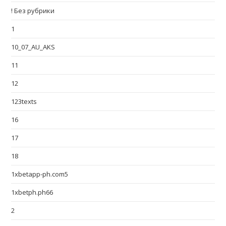
! Без рубрики
1
10_07_AU_AKS
11
12
123texts
16
17
18
1xbetapp-ph.com5
1xbetph.ph66
2