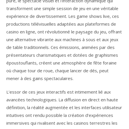
pure, le spectacle visuel et l’interaction dynamique qui
transforment une simple session de jeu en une véritable
expérience de divertissement. Les game shows live, ces
productions télévisuelles adaptées aux plateformes de
casino en ligne, ont révolutionné le paysage du jeu, offrant
une alternative vibrante aux machines à sous et aux jeux
de table traditionnels. Ces émissions, animées par des
présentateurs charismatiques et dotées de graphismes
époustouflants, créent une atmosphère de fête foraine
où chaque tour de roue, chaque lancer de dés, peut
mener à des gains spectaculaires.
L’essor de ces jeux interactifs est intimement lié aux
avancées technologiques. La diffusion en direct en haute
définition, la réalité augmentée et les interfaces utilisateur
intuitives ont rendu possible la création d’expériences
immersives qui rivalisent avec les casinos terrestres les