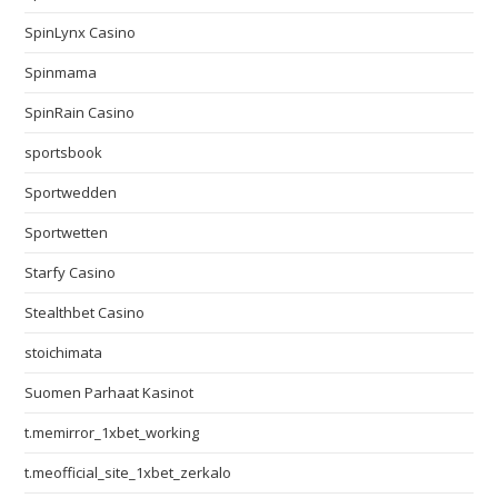
SpinLynx Casino
Spinmama
SpinRain Casino
sportsbook
Sportwedden
Sportwetten
Starfy Casino
Stealthbet Casino
stoichimata
Suomen Parhaat Kasinot
t.memirror_1xbet_working
t.meofficial_site_1xbet_zerkalo