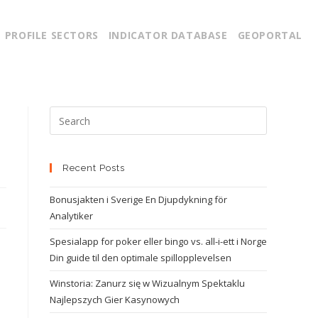
PROFILE SECTORS
INDICATOR DATABASE
GEOPORTAL
Recent Posts
Bonusjakten i Sverige En Djupdykning för
Analytiker
Spesialapp for poker eller bingo vs. all-i-ett i Norge
Din guide til den optimale spillopplevelsen
Winstoria: Zanurz się w Wizualnym Spektaklu
Najlepszych Gier Kasynowych