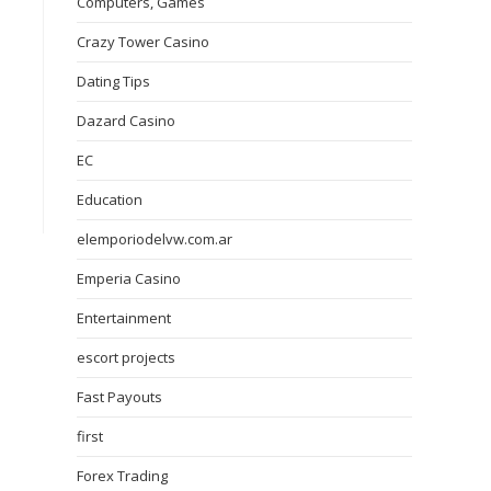
Computers, Games
Crazy Tower Сasino
Dating Tips
Dazard Casino
EC
Education
elemporiodelvw.com.ar
Emperia Casino
Entertainment
escort projects
Fast Payouts
first
Forex Trading