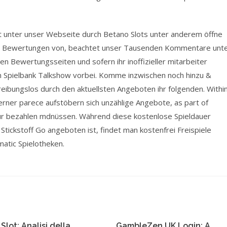
t unter unser Webseite durch Betano Slots unter anderem öffne
no Bewertungen von, beachtet unser Tausenden Kommentare unt
Bewertungsseiten und sofern ihr inoffizieller mitarbeiter
n Spielbank Talkshow vorbei. Komme inzwischen noch hinzu &
eibungslos durch den aktuellsten Angeboten ihr folgenden. Withi
rner parece aufstöbern sich unzählige Angebote, as part of
für bezahlen mdnüssen. Während diese kostenlose Spieldauer
Stickstoff Go angeboten ist, findet man kostenfrei Freispiele
atic Spielotheken.
 Slot: Analisi della
GambleZen UK Login: A