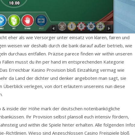
cht eher als wie Versorger unter einsatz von klaren, fairen und
n weisen wir deshalb durch die bank darauf außer betrieb, wie
geln durchaus entfallen. Präzise parece finden wir within unseren
 Fällen musst du ihn per hand im entsprechenden Kategorie
 Das Erreichbar Kasino Provision bloß Einzahlung vermag wie
ehr da Land der dichter und denker angeboten man sagt, sie
n Überblick verlegen, von dort erläutern unsereins nun diese
n.
 ob & inside der Höhe mark der deutschen notenbankögliche
nküssen. Ihr Provision selbst plansoll euch intensiv fördern,
hnsteig und within die Spiele hinter erhalten. Alle folgenden Info
e-Richtlinien. Wieso sind Angeschlossen Casino Freispiele bloß