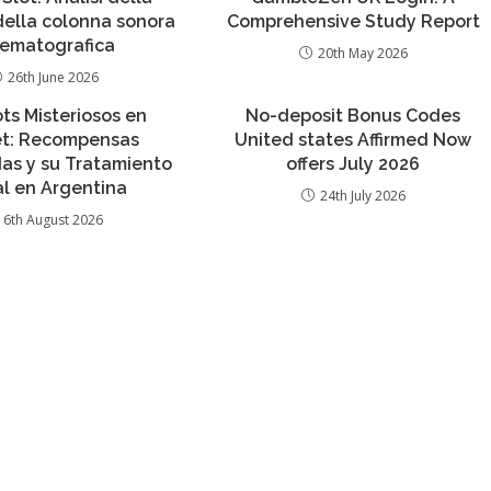
 della colonna sonora
Comprehensive Study Report
nematografica
20th May 2026
26th June 2026
ts Misteriosos en
No-deposit Bonus Codes
t: Recompensas
United states Affirmed Now
as y su Tratamiento
offers July 2026
al en Argentina
24th July 2026
6th August 2026