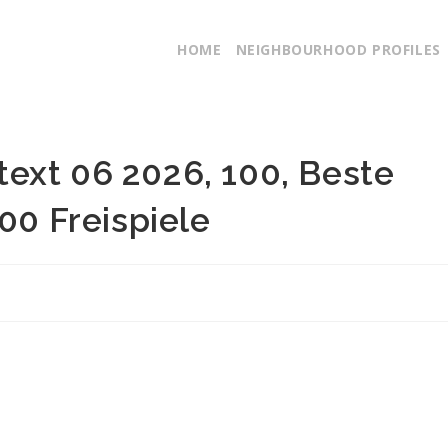
HOME
NEIGHBOURHOOD PROFILES
ext 06 2026, 100, Beste
00 Freispiele