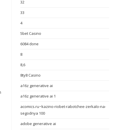
32
33
4
5bet Casino
6084 done
8
8,6
8ty8 Casino
a16z generative ai
n
a16z generative ai 1
acomics.ru~kazino-riobet-rabotchee-zerkalo-na-
segodnya 100
adobe generative ai