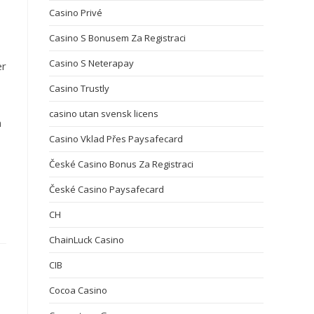
Casino Privé
Casino S Bonusem Za Registraci
Casino S Neterapay
er
Casino Trustly
casino utan svensk licens
n
Casino Vklad Přes Paysafecard
České Casino Bonus Za Registraci
České Casino Paysafecard
CH
ChainLuck Casino
CIB
Cocoa Casino