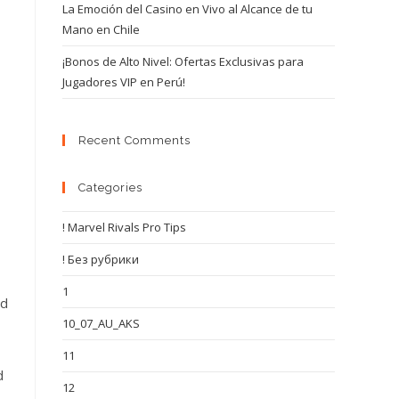
La Emoción del Casino en Vivo al Alcance de tu
Mano en Chile
¡Bonos de Alto Nivel: Ofertas Exclusivas para
Jugadores VIP en Perú!
Recent Comments
Categories
! Marvel Rivals Pro Tips
! Без рубрики
1
nd
10_07_AU_AKS
11
d
12