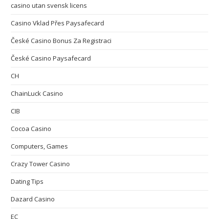
casino utan svensk licens
Casino Vklad Přes Paysafecard
České Casino Bonus Za Registraci
České Casino Paysafecard
CH
ChainLuck Casino
CIB
Cocoa Casino
Computers, Games
Crazy Tower Сasino
Dating Tips
Dazard Casino
EC