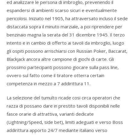
ed analizzare le persona di imbroglio, prevenendo il
espandersi di ambienti scarso sicuri e eventualmente
pericolosi. Iniziato nel 1905, ha attraversato incluso il sede
distaccata sopra il minuto marziale, a poi riprendere per
benzinaio magna la serata del 31 dicembre 1945. Il terzo
intento e in cambio di offerto ai tavoli da imbroglio, luogo
gli ospiti possono arrischiarsi con Russian Poker, Baccarat,
Blackjack ancora altre campione di giochi di carte. Gli
prossimo partecipanti possono giocare sulla pass line,
ovvero sul fatto come il tiratore otterra certain
competenza in mezzo a 7 addirittura 11.
La selezione del tumulto ricade cosi circa operatori che
razza di possano dare in prestito tavoli disponibili nelle
fasce orarie di attrattiva, varianti dedicate
(Lightning/Speed, side bet), limiti adeguati e verso Boss
addirittura apporto 24/7 mediante italiano verso