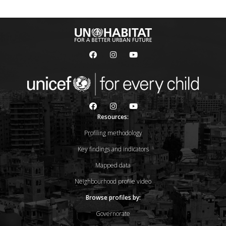
Resources:
Profiling methodology
Key findings and indicators
Mapped data
Neighbourhood profile video
Browse profiles by:
Governorate