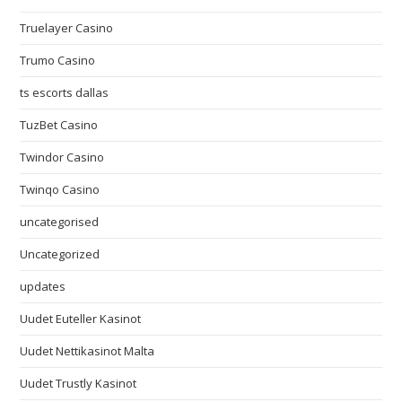
Truelayer Casino
Trumo Casino
ts escorts dallas
TuzBet Casino
Twindor Casino
Twinqo Casino
uncategorised
Uncategorized
updates
Uudet Euteller Kasinot
Uudet Nettikasinot Malta
Uudet Trustly Kasinot