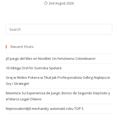
2nd August 2026
Recent Posts
¡El Juego del Mes en NoviBet: Un Fenómeno Colombiano!
10 Viktiga Ord För Svenska Spelare
Graj w Wideo Pokera w Tikal Jak Profesjonalista Odkryj Najlepsze
Gry i Strategie!
Maximice Su Experiencia de Juego: Bonos de Segundo Depósito y
el Marco Legal Chileno
Nejinovativnější mechaniky automatů roku TOP 5