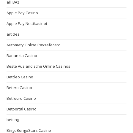
all_BAz
Apple Pay Casino
Apple Pay Nettikasinot
articles
Automaty Online Paysafecard
Bananzia Casino
Beste Ausländische Online Casinos
Betcleo Casino
Betero Casino
Betfouru Casino
Betportal Casino
betting
BingoBongoStars Casino