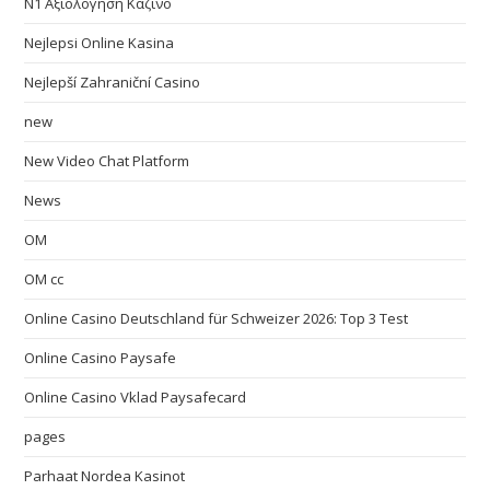
N1 Αξιολόγηση Καζίνο
Nejlepsi Online Kasina
Nejlepší Zahraniční Casino
new
New Video Chat Platform
News
OM
OM cc
Online Casino Deutschland für Schweizer 2026: Top 3 Test
Online Casino Paysafe
Online Casino Vklad Paysafecard
pages
Parhaat Nordea Kasinot