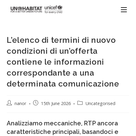
L’elenco di termini di nuovo
condizioni di un’offerta
contiene le informazioni
correspondante a una
determinata comunicazione
nanor
15th June 2026
Uncategorised
Analizziamo meccaniche, RTP ancora
caratteristiche principali, basandoci e