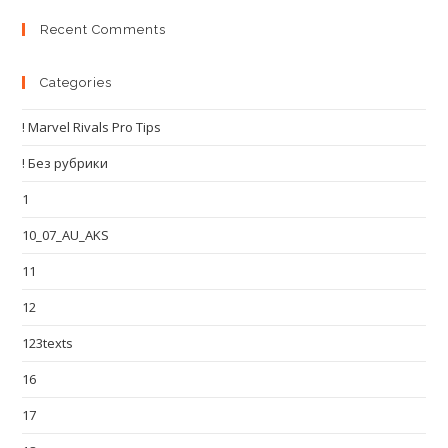
Recent Comments
Categories
! Marvel Rivals Pro Tips
! Без рубрики
1
10_07_AU_AKS
11
12
123texts
16
17