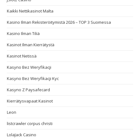
Kaikki Nettikasinot Malta
Kasino Ilman Rekisteröitymistä 2026 – TOP 3 Suomessa
Kasino Ilman Tiliä
Kasinot Ilman Kierrätystä
Kasinot Netissä
Kasyno Bez Weryfikacji
Kasyno Bez Weryfikacji Kyc
Kasyno Z Paysafecard
Kierrätysvapaat Kasinot
Leon
listcrawler corpus christi
LolaJack Casino