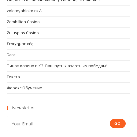
zolotoyabloko.ru A
Zombillion Casino
Zuluspins Casino
Στοιχηματικές
Блог
Пинап казино в КЗ: Ваш путь к азартным победам!
Текста
Форекс Обучение
Newsletter
GO