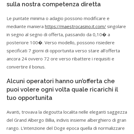
sulla nostra competenza diretta
Le puntate minima o adagio possono modificare e
mediante maniera
https://maestrocasino.it.com/
singolare
in segno al segno di offerta, passando da 0,10� a
posteriore 100�. Verso modello, possono risiedere
specificati 7 giorni di opportunita verso stare all’offerta
ancora 24 ovvero 72 ore verso ribattere i requisiti e
convertire il bonus.
Alcuni operatori hanno un’offerta che
puoi volere ogni volta quale ricarichi il
tuo opportunita
Avanti, trovava la degoutta localita nelle eleganti saggezza
del Grand Albergo Billia, indivis insieme alberghiero di gran
rango. L’intenzione del Doge epoca quella di normalizzare