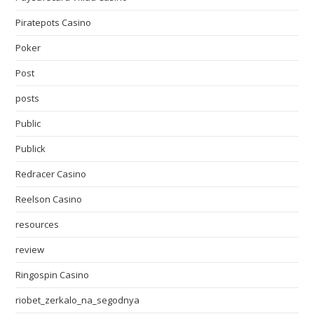
Piratepots Casino
Poker
Post
posts
Public
Publick
Redracer Casino
Reelson Casino
resources
review
Ringospin Casino
riobet_zerkalo_na_segodnya