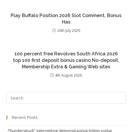
Play Buffalo Position 2026 Slot Comment, Bonus
Has
26th July 2026
100 percent free Revolves South Africa 2026
top 100 first deposit bonus casino No-deposit,
Membership Extra & Gaming Web sites
4th August 2026
Recent Posts
„Thunderstruck“ internetiniai demonstraciniai lošimo portai