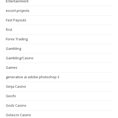
Entertainment
escort projects
Fast Payouts
first
Forex Trading
Gambling
Gambling/Casino
Games
generative ai adobe photoshop 3
Ginja Casino
Giochi
Godz Casino
Golazzo Casino