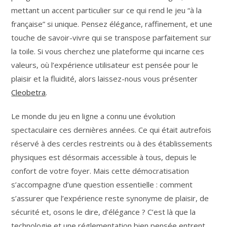
mettant un accent particulier sur ce qui rend le jeu “à la
française” si unique. Pensez élégance, raffinement, et une
touche de savoir-vivre qui se transpose parfaitement sur
la toile. Si vous cherchez une plateforme qui incarne ces
valeurs, où l’expérience utilisateur est pensée pour le
plaisir et la fluidité, alors laissez-nous vous présenter
Cleobetra
.
Le monde du jeu en ligne a connu une évolution
spectaculaire ces dernières années. Ce qui était autrefois
réservé à des cercles restreints ou à des établissements
physiques est désormais accessible à tous, depuis le
confort de votre foyer. Mais cette démocratisation
s’accompagne d’une question essentielle : comment
s’assurer que l’expérience reste synonyme de plaisir, de
sécurité et, osons le dire, d’élégance ? C’est là que la
technologie et une réglementation bien pensée entrent