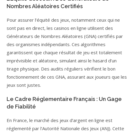
Nombres Aléatoires Certifiés
Pour assurer l’équité des jeux, notamment ceux qui ne
sont pas en direct, les casinos en ligne utilisent des
Générateurs de Nombres Aléatoires (GNA) certifiés par
des organismes indépendants. Ces algorithmes
garantissent que chaque résultat de jeu est totalement
imprévisible et aléatoire, simulant ainsi le hasard d’un
tirage physique. Des audits réguliers vérifient le bon
fonctionnement de ces GNA, assurant aux joueurs que les
jeux sont justes.
Le Cadre Réglementaire Français : Un Gage
de Fiabilité
En France, le marché des jeux d’argent en ligne est
réglementé par l’Autorité Nationale des Jeux (ANJ). Cette