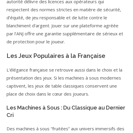
autorité délivre des licences aux opérateurs qui
respectent des normes strictes en matière de sécurité,
d’équité, de jeu responsable et de lutte contre le
blanchiment d’argent. Jouer sur une plateforme agréée
par l’ANJ offre une garantie supplémentaire de sérieux et
de protection pour le joueur.
Les Jeux Populaires à la Française
L’élégance française se retrouve aussi dans le choix et la
présentation des jeux. Si les machines à sous modernes
captivent, les jeux de table classiques conservent une
place de choix dans le cœur des joueurs.
Les Machines à Sous : Du Classique au Dernier
Cri
Des machines à sous “fruitées” aux univers immersifs des