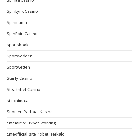
Spinita Casino
SpinLynx Casino
Spinmama
SpinRain Casino
sportsbook
Sportwedden
Sportwetten
Starfy Casino
Stealthbet Casino
stoichimata
Suomen Parhaat Kasinot
t.memirror_1xbet_working
t.meofficial_site_1xbet_zerkalo