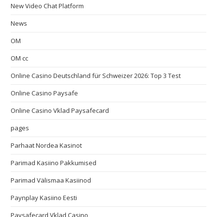
New Video Chat Platform
News
OM
OM cc
Online Casino Deutschland für Schweizer 2026: Top 3 Test
Online Casino Paysafe
Online Casino Vklad Paysafecard
pages
Parhaat Nordea Kasinot
Parimad Kasiino Pakkumised
Parimad Välismaa Kasiinod
Paynplay Kasiino Eesti
Paysafecard Vklad Casino