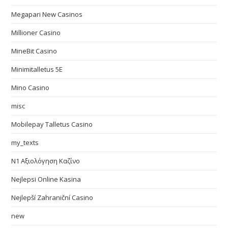
Megapari New Casinos
Millioner Casino
MineBit Casino
Minimitalletus 5E
Mino Casino
misc
Mobilepay Talletus Casino
my_texts
N1 Αξιολόγηση Καζίνο
Nejlepsi Online Kasina
Nejlepší Zahraniční Casino
new