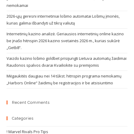
nemokamai
2026-ųjų geresni internetiniai lošimo automatai Lošimų įmonės,
kurias galima išbandyti už tikrą valiutą
Internetinių kazino analizė. Geriausios internetinių online kazino
be įnašo hitnspin 2026 kazino svetainės 2026 m., kurias sukūrė
„Getb8“.
Vaizdo kazino lošimo goldbet prisijungti Lietuva automatų žaidimai
Raudonos spalvos dvarai Kvailiokite su premijomis
Mėgaukitės daugiau nei 14 tūkst. hitnspin programa nemokamų
„Harbors Online“ žaidimų be registracijos ir be atsisiuntimo
Recent Comments
Categories
! Marvel Rivals Pro Tips