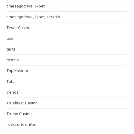
t.mesegodnya_1xbet
t.mesegodnya_1xbet_zerkalo
Tesor Casino
test
texts
textslp
Top Kasinot
Total
trends
Truelayer Casino
Trumo Casino
ts escorts dallas