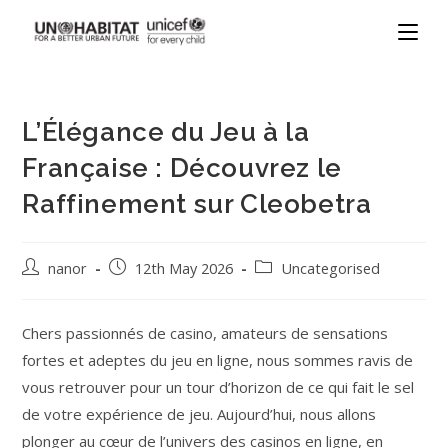
L’Élégance du Jeu à la
Française : Découvrez le
Raffinement sur Cleobetra
nanor
12th May 2026
Uncategorised
Chers passionnés de casino, amateurs de sensations
fortes et adeptes du jeu en ligne, nous sommes ravis de
vous retrouver pour un tour d’horizon de ce qui fait le sel
de votre expérience de jeu. Aujourd’hui, nous allons
plonger au cœur de l’univers des casinos en ligne, en