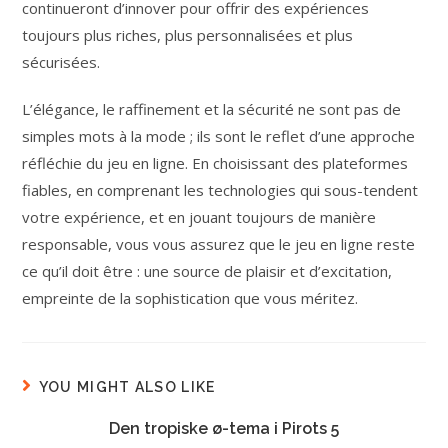
continueront d’innover pour offrir des expériences
toujours plus riches, plus personnalisées et plus
sécurisées.
L’élégance, le raffinement et la sécurité ne sont pas de
simples mots à la mode ; ils sont le reflet d’une approche
réfléchie du jeu en ligne. En choisissant des plateformes
fiables, en comprenant les technologies qui sous-tendent
votre expérience, et en jouant toujours de manière
responsable, vous vous assurez que le jeu en ligne reste
ce qu’il doit être : une source de plaisir et d’excitation,
empreinte de la sophistication que vous méritez.
YOU MIGHT ALSO LIKE
Den tropiske ø-tema i Pirots 5