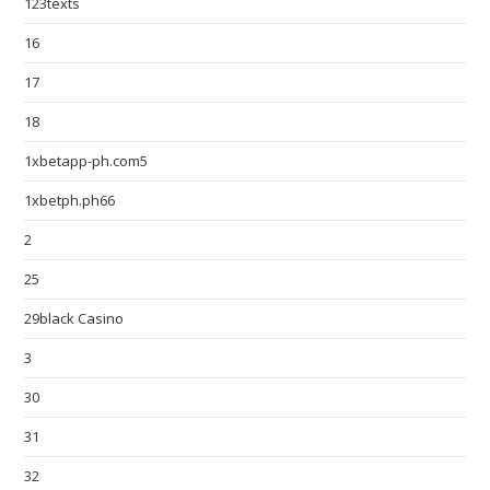
123texts
16
17
18
1xbetapp-ph.com5
1xbetph.ph66
2
25
29black Casino
3
30
31
32