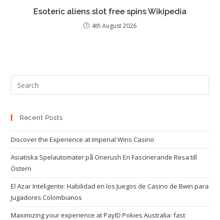
Esoteric aliens slot free spins Wikipedia
4th August 2026
Recent Posts
Discover the Experience at Imperial Wins Casino
Asiatiska Spelautomater på Onerush En Fascinerande Resa till
Östern
El Azar Inteligente: Habilidad en los Juegos de Casino de Bwin para
Jugadores Colombianos
Maximizing your experience at PayID Pokies Australia: fast