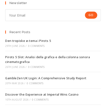
Newsletter
GO
Recent Posts
Den tropiske ø-tema i Pirots 5
29TH JUNE 2026
/
0 COMMENTS
Pirots 5 Slot: Analisi della grafica e della colonna sonora
cinematografica
26TH JUNE 2026
/
0 COMMENTS
GambleZen UK Login: A Comprehensive Study Report
20TH MAY 2026
/
0 COMMENTS
Discover the Experience at Imperial Wins Casino
10TH AUGUST 2026
/
0 COMMENTS