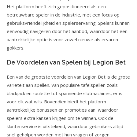
Het platform heeft zich gepositioneerd als een
betrouwbare speler in de industrie, met een focus op
gebruiksvriendelijkheid en spelerservaring. Spelers kunnen
eenvoudig navigeren door het aanbod, waardoor het een
aantrekkelijke optie is voor zowel nieuwe als ervaren
gokkers.
De Voordelen van Spelen bij Legion Bet
Een van de grootste voordelen van Legion Bet is de grote
variëteit aan spellen. Van populaire tafelspellen zoals
blackjack en roulette tot spannende slotmachines, er is
voor elk wat wils. Bovendien biedt het platform
aantrekkelijke bonussen en promoties aan, waardoor
spelers extra kansen krijgen om te winnen. Ook de
klantenservice is uitstekend, waardoor gebruikers altijd
snel geholpen worden met hun vragen of zorgen.