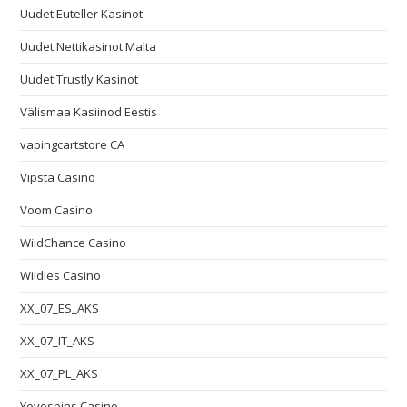
Uudet Euteller Kasinot
Uudet Nettikasinot Malta
Uudet Trustly Kasinot
Välismaa Kasiinod Eestis
vapingcartstore CA
Vipsta Casino
Voom Casino
WildChance Casino
Wildies Casino
XX_07_ES_AKS
XX_07_IT_AKS
XX_07_PL_AKS
Yoyospins Casino