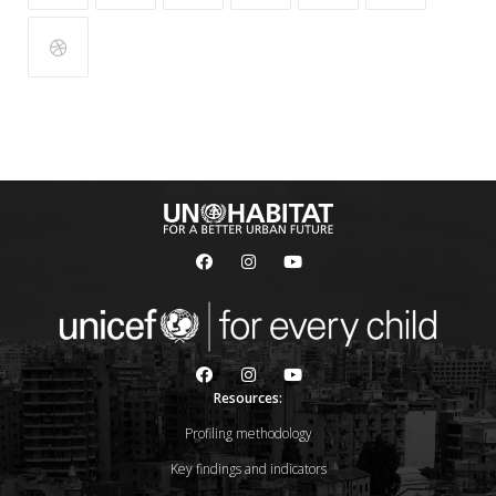
Resources:
Profiling methodology
Key findings and indicators