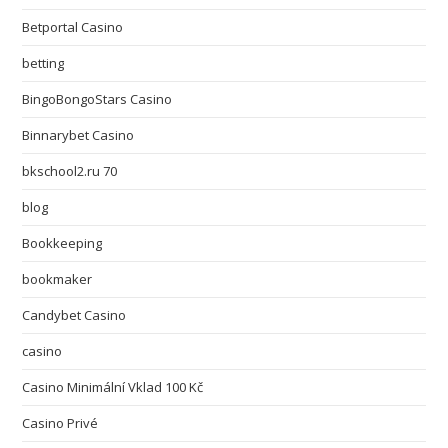
Betportal Casino
betting
BingoBongoStars Casino
Binnarybet Casino
bkschool2.ru 70
blog
Bookkeeping
bookmaker
Candybet Casino
casino
Casino Minimální Vklad 100 Kč
Casino Privé