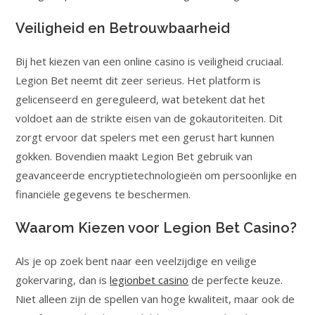
Veiligheid en Betrouwbaarheid
Bij het kiezen van een online casino is veiligheid cruciaal.
Legion Bet neemt dit zeer serieus. Het platform is
gelicenseerd en gereguleerd, wat betekent dat het
voldoet aan de strikte eisen van de gokautoriteiten. Dit
zorgt ervoor dat spelers met een gerust hart kunnen
gokken. Bovendien maakt Legion Bet gebruik van
geavanceerde encryptietechnologieën om persoonlijke en
financiële gegevens te beschermen.
Waarom Kiezen voor Legion Bet Casino?
Als je op zoek bent naar een veelzijdige en veilige
gokervaring, dan is
legionbet casino
de perfecte keuze.
Niet alleen zijn de spellen van hoge kwaliteit, maar ook de