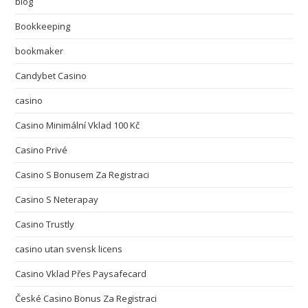
blog
Bookkeeping
bookmaker
Candybet Casino
casino
Casino Minimální Vklad 100 Kč
Casino Privé
Casino S Bonusem Za Registraci
Casino S Neterapay
Casino Trustly
casino utan svensk licens
Casino Vklad Přes Paysafecard
České Casino Bonus Za Registraci