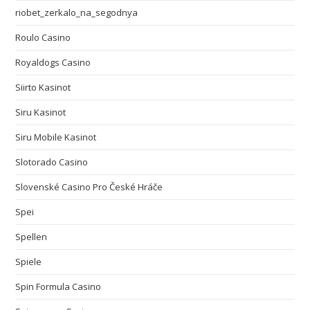
riobet_zerkalo_na_segodnya
Roulo Casino
Royaldogs Casino
Siirto Kasinot
Siru Kasinot
Siru Mobile Kasinot
Slotorado Casino
Slovenské Casino Pro České Hráče
Spei
Spellen
Spiele
Spin Formula Casino