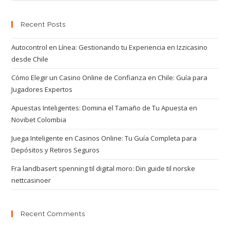
Recent Posts
Autocontrol en Línea: Gestionando tu Experiencia en Izzicasino
desde Chile
Cómo Elegir un Casino Online de Confianza en Chile: Guía para
Jugadores Expertos
Apuestas Inteligentes: Domina el Tamaño de Tu Apuesta en
Novibet Colombia
Juega Inteligente en Casinos Online: Tu Guía Completa para
Depósitos y Retiros Seguros
Fra landbasert spenning til digital moro: Din guide til norske
nettcasinoer
Recent Comments