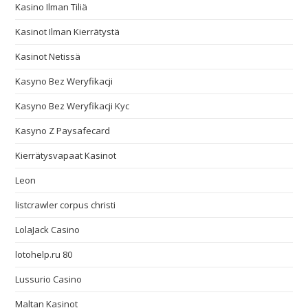
Kasino Ilman Tiliä
Kasinot Ilman Kierrätystä
Kasinot Netissä
Kasyno Bez Weryfikacji
Kasyno Bez Weryfikacji Kyc
Kasyno Z Paysafecard
Kierrätysvapaat Kasinot
Leon
listcrawler corpus christi
LolaJack Casino
lotohelp.ru 80
Lussurio Casino
Maltan Kasinot