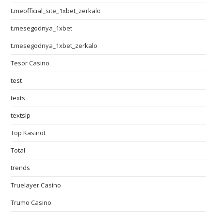
t.meofficial_site_1xbet_zerkalo
t.mesegodnya_1xbet
t.mesegodnya_1xbet_zerkalo
Tesor Casino
test
texts
textslp
Top Kasinot
Total
trends
Truelayer Casino
Trumo Casino