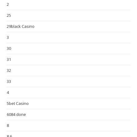
2
25
29black Casino
3
30
31
32
33
4
5bet Casino
6084 done
8
8,6