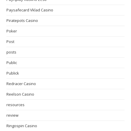
Paysafecard Vklad Casino
Piratepots Casino
Poker
Post
posts
Public
Publick
Redracer Casino
Reelson Casino
resources
review
Ringospin Casino