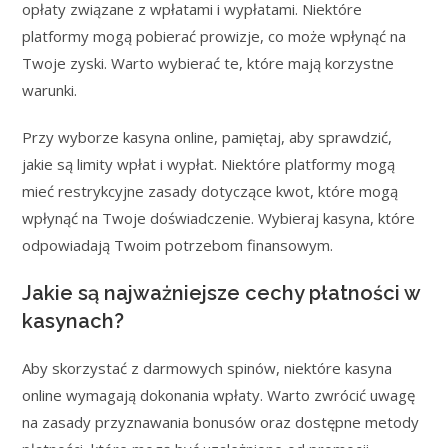
opłaty związane z wpłatami i wypłatami. Niektóre
platformy mogą pobierać prowizje, co może wpłynąć na
Twoje zyski. Warto wybierać te, które mają korzystne
warunki.
Przy wyborze kasyna online, pamiętaj, aby sprawdzić,
jakie są limity wpłat i wypłat. Niektóre platformy mogą
mieć restrykcyjne zasady dotyczące kwot, które mogą
wpłynąć na Twoje doświadczenie. Wybieraj kasyna, które
odpowiadają Twoim potrzebom finansowym.
Jakie są najważniejsze cechy płatności w
kasynach?
Aby skorzystać z darmowych spinów, niektóre kasyna
online wymagają dokonania wpłaty. Warto zwrócić uwagę
na zasady przyznawania bonusów oraz dostępne metody