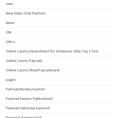
new
New Video Chat Platform
News
OM
OM cc
Online Casino Deutschland für Schweizer 2026: Top 3 Test
Online Casino Paysafe
Online Casino Vklad Paysafecard
pages
Parhaat Nordea Kasinot
Parimad Kasiino Pakkumised
Parimad Välismaa Kasiinod
Paynplay Kasiino Eesti