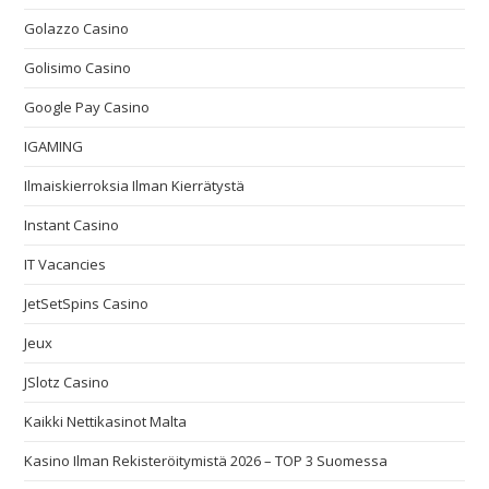
Golazzo Casino
Golisimo Casino
Google Pay Casino
IGAMING
Ilmaiskierroksia Ilman Kierrätystä
Instant Casino
IT Vacancies
JetSetSpins Casino
Jeux
JSlotz Casino
Kaikki Nettikasinot Malta
Kasino Ilman Rekisteröitymistä 2026 – TOP 3 Suomessa