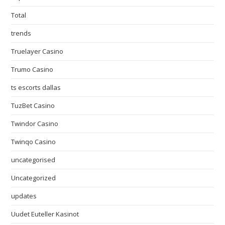
Total
trends
Truelayer Casino
Trumo Casino
ts escorts dallas
TuzBet Casino
Twindor Casino
Twinqo Casino
uncategorised
Uncategorized
updates
Uudet Euteller Kasinot