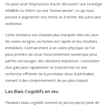
On peut avoir l’impression d’avoir découvert une stratégie
infaillible ou d’être sur une “bonne lancée”, ce qui nous
pousse à augmenter nos mises ou à tenter des paris plus
audacieux.
Cette tendance est d’autant plus marquée dans les jeux
de casino en ligne, où l’action est rapide et les résultats
immédiats. Contrairement à un casino physique où l’on
peut prendre du recul, l’environnement numérique peut
parfois encourager des décisions impulsives. L’excitation
d’un gain peut rapidement se transformer en une
recherche effrénée de la prochaine dose d’adrénaline,
menant à des comportements de jeu plus risqués.
Les Biais Cognitifs en Jeu
Plusieurs biais cognitifs entrent en jeu lorsqu’on parle de