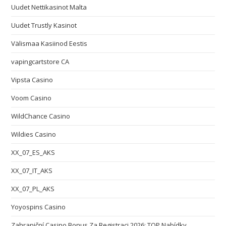
Uudet Nettikasinot Malta
Uudet Trustly Kasinot
Välismaa Kasiinod Eestis
vapingcartstore CA
Vipsta Casino
Voom Casino
WildChance Casino
Wildies Casino
XX_07_ES_AKS
XX_07_IT_AKS
XX_07_PL_AKS
Yoyospins Casino
Zahraniční Casino Bonus Za Registraci 2026: TOP Nabídky