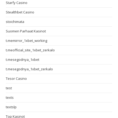
Starfy Casino
Stealthbet Casino
stoichimata
Suomen Parhaat Kasinot
t.memirror_1xbet_working
t.meofficial_site_1xbet_zerkalo
t.mesegodnya_1xbet
t.mesegodnya_1xbet_zerkalo
Tesor Casino
test
texts
textslp
Top Kasinot