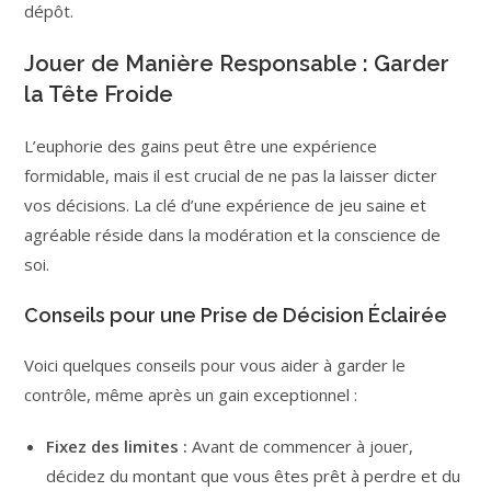
dépôt.
Jouer de Manière Responsable : Garder
la Tête Froide
L’euphorie des gains peut être une expérience
formidable, mais il est crucial de ne pas la laisser dicter
vos décisions. La clé d’une expérience de jeu saine et
agréable réside dans la modération et la conscience de
soi.
Conseils pour une Prise de Décision Éclairée
Voici quelques conseils pour vous aider à garder le
contrôle, même après un gain exceptionnel :
Fixez des limites :
Avant de commencer à jouer,
décidez du montant que vous êtes prêt à perdre et du