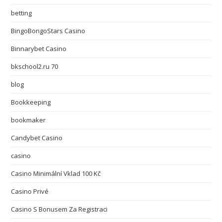
betting
BingoBongoStars Casino
Binnarybet Casino
bkschool2.ru 70
blog
Bookkeeping
bookmaker
Candybet Casino
casino
Casino Minimální Vklad 100 Kč
Casino Privé
Casino S Bonusem Za Registraci