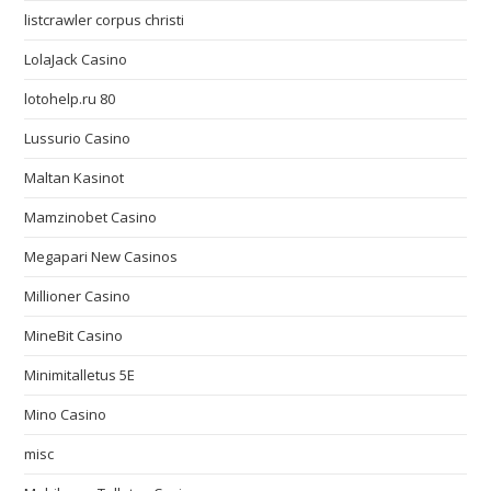
listcrawler corpus christi
LolaJack Casino
lotohelp.ru 80
Lussurio Casino
Maltan Kasinot
Mamzinobet Casino
Megapari New Casinos
Millioner Casino
MineBit Casino
Minimitalletus 5E
Mino Casino
misc