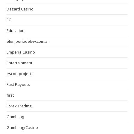
Dazard Casino
EC
Education
elemporiodelvw.com.ar
Emperia Casino
Entertainment
escort projects
Fast Payouts
first
Forex Trading
Gambling
Gambling/Casino