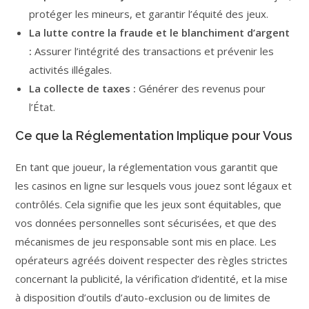
protéger les mineurs, et garantir l’équité des jeux.
La lutte contre la fraude et le blanchiment d’argent
:
Assurer l’intégrité des transactions et prévenir les
activités illégales.
La collecte de taxes :
Générer des revenus pour
l’État.
Ce que la Réglementation Implique pour Vous
En tant que joueur, la réglementation vous garantit que
les casinos en ligne sur lesquels vous jouez sont légaux et
contrôlés. Cela signifie que les jeux sont équitables, que
vos données personnelles sont sécurisées, et que des
mécanismes de jeu responsable sont mis en place. Les
opérateurs agréés doivent respecter des règles strictes
concernant la publicité, la vérification d’identité, et la mise
à disposition d’outils d’auto-exclusion ou de limites de