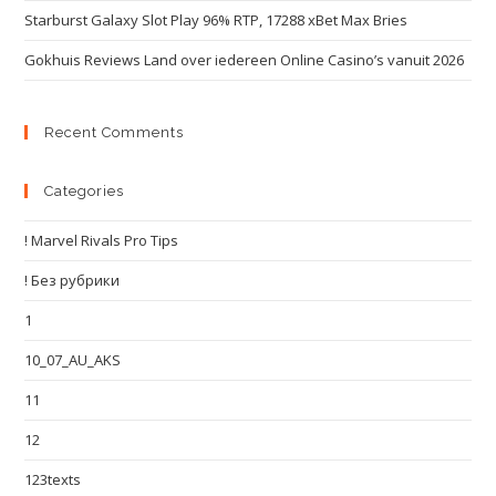
Starburst Galaxy Slot Play 96% RTP, 17288 xBet Max Bries
Gokhuis Reviews Land over iedereen Online Casino’s vanuit 2026
Recent Comments
Categories
! Marvel Rivals Pro Tips
! Без рубрики
1
10_07_AU_AKS
11
12
123texts