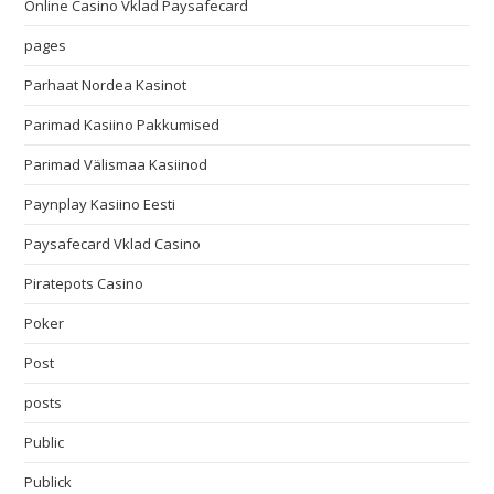
Online Casino Vklad Paysafecard
pages
Parhaat Nordea Kasinot
Parimad Kasiino Pakkumised
Parimad Välismaa Kasiinod
Paynplay Kasiino Eesti
Paysafecard Vklad Casino
Piratepots Casino
Poker
Post
posts
Public
Publick