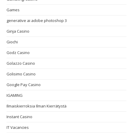
Games
generative ai adobe photoshop 3
Ginja Casino
Giochi
Godz Casino
Golazzo Casino
Golisimo Casino
Google Pay Casino
IGAMING
Ilmaiskierroksia Ilman Kierrätystä
Instant Casino
IT Vacancies