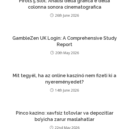
Pirots 5 Slot: Analisi della grafica e della
colonna sonora cinematografica
26th June 2026
GambleZen UK Login: A Comprehensive Study
Report
20th May 2026
Mit tegyél, ha az online kaszinó nem fizeti ki a
nyereményedet?
14th June 2026
Pinco kazino: xavfsiz to’lovlar va depozitlar
bo’yicha zarur maslahatlar
22nd May 2026