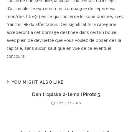
concerne une semaine, la plupart du temps, ou il s’agit
d’accumuler le extremum en compagnie de repere via
mon/des titre(s) en ce qui concerne lorsque donnee, avec
franchir i� du affectation. Des significatifs la categorie
accederont a cet bornage destinee dans certain boule,
avec plein de devinette que vous voulez de poser des la
capitale, sans aucun sauf que en vue de ce eventuel
concours.
YOU MIGHT ALSO LIKE
Den tropiske ø-tema i Pirots 5
29th June 2026