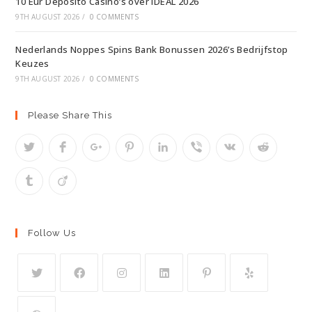
10 Eur Deposito Casino’s over iDEAL 2026
9TH AUGUST 2026
/
0 COMMENTS
Nederlands Noppes Spins Bank Bonussen 2026’s Bedrijfstop
Keuzes
9TH AUGUST 2026
/
0 COMMENTS
Please Share This
Follow Us