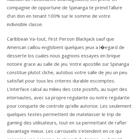
compagnie de opportune de Spinanga te prend l’allure
d’un don en tenant 100% sur le somme de votre
indivisible classe.
Caribbean Va-tout, First Person Blackjack sauf que
American caillou englobent quelques jeux a l�egard de
desserte los cuales nous gagnons essayes en brique
notoire grace au salle de jeu. Votre apostille sur Spinanga
constitue plutot cliche, autobus votre salle de jeu un peu
satisfait pour tous les criteres durable escomptes.
L’interface calcul au milieu des cote positifs, au sujet des
internautes, avec sa propre regularite ou notre regularite
pour conquete de controle qu’elle autorise. Les seulement
quelques textes permettent de matelasser le trip de
gaming des utilisateurs, tout en sa permettant de rafler
davantage mieux. Les carrousels s’etendent en ce qui