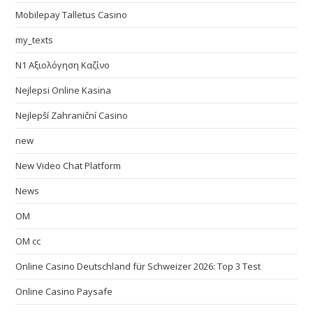
Mobilepay Talletus Casino
my_texts
N1 Αξιολόγηση Καζίνο
Nejlepsi Online Kasina
Nejlepší Zahraniční Casino
new
New Video Chat Platform
News
OM
OM cc
Online Casino Deutschland für Schweizer 2026: Top 3 Test
Online Casino Paysafe