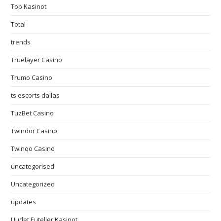
Top Kasinot
Total
trends
Truelayer Casino
Trumo Casino
ts escorts dallas
TuzBet Casino
Twindor Casino
Twinqo Casino
uncategorised
Uncategorized
updates
Uudet Euteller Kasinot