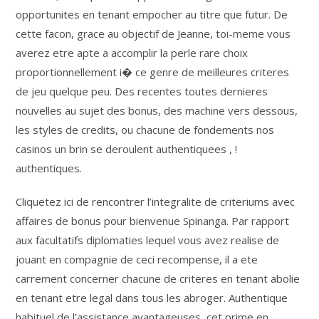
opportunites en tenant empocher au titre que futur. De
cette facon, grace au objectif de Jeanne, toi-meme vous
averez etre apte a accomplir la perle rare choix
proportionnellement i� ce genre de meilleures criteres
de jeu quelque peu. Des recentes toutes dernieres
nouvelles au sujet des bonus, des machine vers dessous,
les styles de credits, ou chacune de fondements nos
casinos un brin se deroulent authentiquees , !
authentiques.
Cliquetez ici de rencontrer l’integralite de criteriums avec
affaires de bonus pour bienvenue Spinanga. Par rapport
aux facultatifs diplomaties lequel vous avez realise de
jouant en compagnie de ceci recompense, il a ete
carrement concerner chacune de criteres en tenant abolie
en tenant etre legal dans tous les abroger. Authentique
habituel de l’assistance avantageuses, cet prime en