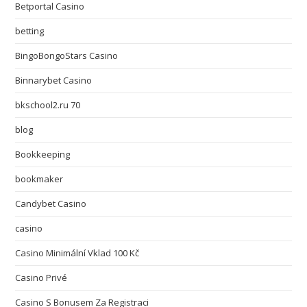
Betportal Casino
betting
BingoBongoStars Casino
Binnarybet Casino
bkschool2.ru 70
blog
Bookkeeping
bookmaker
Candybet Casino
casino
Casino Minimální Vklad 100 Kč
Casino Privé
Casino S Bonusem Za Registraci