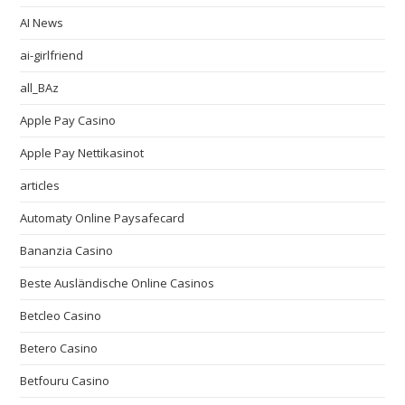
AI News
ai-girlfriend
all_BAz
Apple Pay Casino
Apple Pay Nettikasinot
articles
Automaty Online Paysafecard
Bananzia Casino
Beste Ausländische Online Casinos
Betcleo Casino
Betero Casino
Betfouru Casino