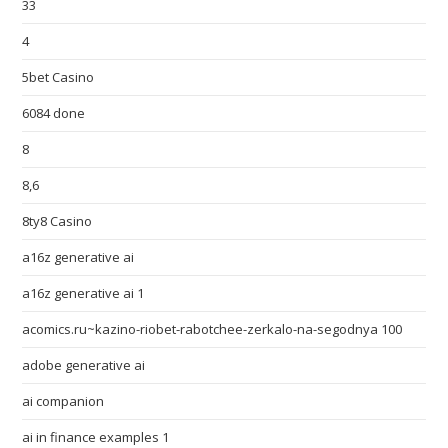
33
4
5bet Casino
6084 done
8
8,6
8ty8 Casino
a16z generative ai
a16z generative ai 1
acomics.ru~kazino-riobet-rabotchee-zerkalo-na-segodnya 100
adobe generative ai
ai companion
ai in finance examples 1