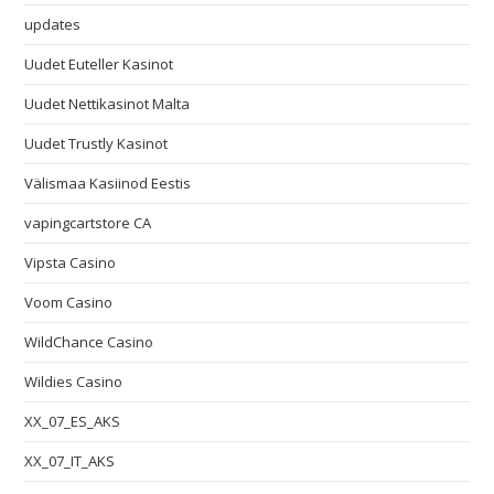
updates
Uudet Euteller Kasinot
Uudet Nettikasinot Malta
Uudet Trustly Kasinot
Välismaa Kasiinod Eestis
vapingcartstore CA
Vipsta Casino
Voom Casino
WildChance Casino
Wildies Casino
XX_07_ES_AKS
XX_07_IT_AKS