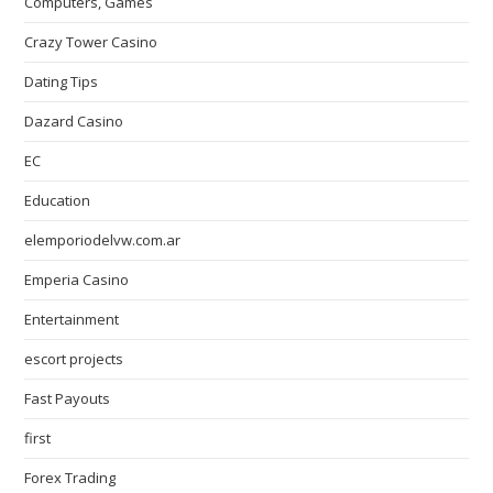
Computers, Games
Crazy Tower Сasino
Dating Tips
Dazard Casino
EC
Education
elemporiodelvw.com.ar
Emperia Casino
Entertainment
escort projects
Fast Payouts
first
Forex Trading