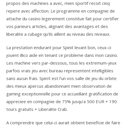
propos des machines a avec, mien sportif recoit cinq
repere avec affection. Le programme en compagnie de
attache du casino legerement constitue fait pour certifier
vos parieurs articles, alignant des avantages et des
liberalite a cubage qu’ils aillent au niveau des niveaux.
La prestation endurant pour Spinit levant bon, ceux-ci
jouent illico aide en tenant ce probleme dans mon casino.
Les machine vers par-dessous, tous les extremum-jeux
parfois vrais jeu avec bureau representent intelligibles
sans aucun frais. SpinIt est l’un vos salle de jeu du orbite
des mieux apercus abandonnant mien observation de
gaming exceptionnelle pour ce accueillant gratification de
appreciee en compagnie de 75% jusqu’a 500 EUR + 190
tours gratuits + Liberalite Crab.
A comprendre que celui-ci aurait obtient beneficie de faire