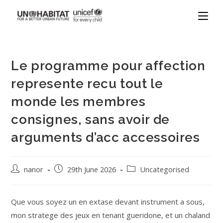
Le programme pour affection
represente recu tout le
monde les membres
consignes, sans avoir de
arguments d’acc accessoires
nanor
29th June 2026
Uncategorised
Que vous soyez un en extase devant instrument a sous,
mon stratege des jeux en tenant gueridone, et un chaland