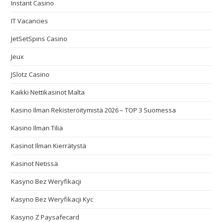
Instant Casino
IT Vacancies
JetSetSpins Casino
Jeux
JSlotz Casino
Kaikki Nettikasinot Malta
Kasino Ilman Rekisteröitymistä 2026 – TOP 3 Suomessa
Kasino Ilman Tiliä
Kasinot Ilman Kierrätystä
Kasinot Netissä
Kasyno Bez Weryfikacji
Kasyno Bez Weryfikacji Kyc
Kasyno Z Paysafecard