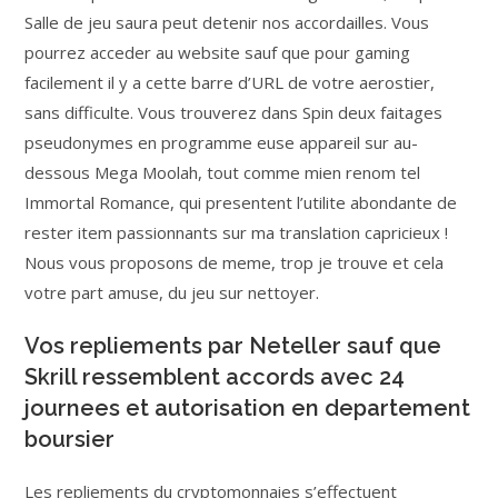
Salle de jeu saura peut detenir nos accordailles. Vous
pourrez acceder au website sauf que pour gaming
facilement il y a cette barre d’URL de votre aerostier,
sans difficulte. Vous trouverez dans Spin deux faitages
pseudonymes en programme euse appareil sur au-
dessous Mega Moolah, tout comme mien renom tel
Immortal Romance, qui presentent l’utilite abondante de
rester item passionnants sur ma translation capricieux !
Nous vous proposons de meme, trop je trouve et cela
votre part amuse, du jeu sur nettoyer.
Vos repliements par Neteller sauf que
Skrill ressemblent accords avec 24
journees et autorisation en departement
boursier
Les repliements du cryptomonnaies s’effectuent