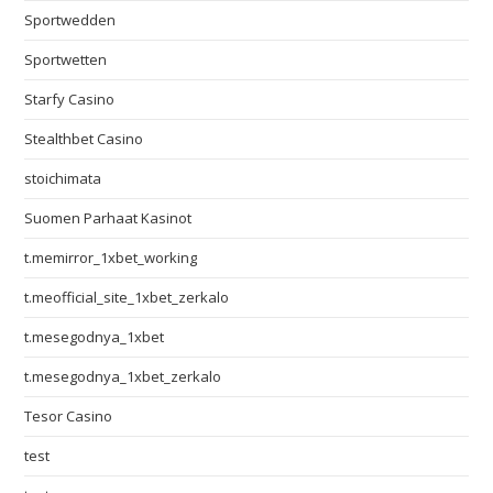
Sportwedden
Sportwetten
Starfy Casino
Stealthbet Casino
stoichimata
Suomen Parhaat Kasinot
t.memirror_1xbet_working
t.meofficial_site_1xbet_zerkalo
t.mesegodnya_1xbet
t.mesegodnya_1xbet_zerkalo
Tesor Casino
test