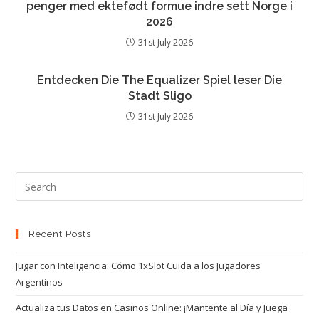
penger med ektefødt formue indre sett Norge i
2026
31st July 2026
Entdecken Die The Equalizer Spiel leser Die
Stadt Sligo
31st July 2026
Recent Posts
Jugar con Inteligencia: Cómo 1xSlot Cuida a los Jugadores
Argentinos
Actualiza tus Datos en Casinos Online: ¡Mantente al Día y Juega