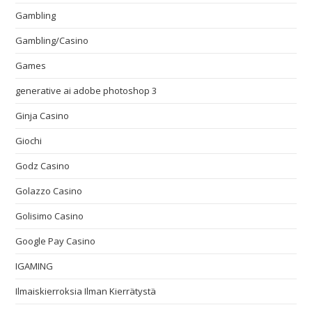
Gambling
Gambling/Casino
Games
generative ai adobe photoshop 3
Ginja Casino
Giochi
Godz Casino
Golazzo Casino
Golisimo Casino
Google Pay Casino
IGAMING
Ilmaiskierroksia Ilman Kierrätystä