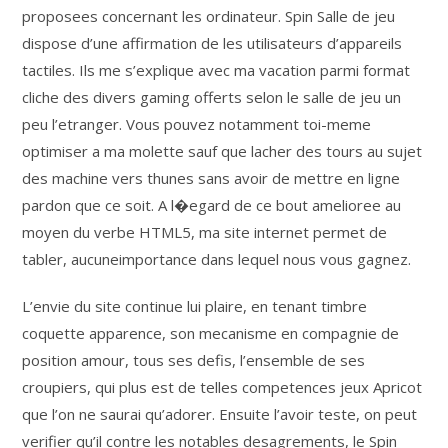
proposees concernant les ordinateur. Spin Salle de jeu
dispose d’une affirmation de les utilisateurs d’appareils
tactiles. Ils me s’explique avec ma vacation parmi format
cliche des divers gaming offerts selon le salle de jeu un
peu l’etranger. Vous pouvez notamment toi-meme
optimiser a ma molette sauf que lacher des tours au sujet
des machine vers thunes sans avoir de mettre en ligne
pardon que ce soit. A l�egard de ce bout amelioree au
moyen du verbe HTML5, ma site internet permet de
tabler, aucuneimportance dans lequel nous vous gagnez.
L’envie du site continue lui plaire, en tenant timbre
coquette apparence, son mecanisme en compagnie de
position amour, tous ses defis, l’ensemble de ses
croupiers, qui plus est de telles competences jeux Apricot
que l’on ne saurai qu’adorer. Ensuite l’avoir teste, on peut
verifier qu’il contre les notables desagrements, le Spin