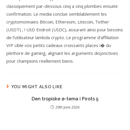
classiquement par-dessous cinq a cinq plombes ensuite
confirmation. Le media conclue semblablement les
cryptomonnaies Bitcoin, Ethereum, Litecoin, Tether
(USDT) , ! USD Endroit (USDC), assurant ainsi pour besoins
de l’utilisateur lambda crypto. Le programme d’affiliation
VIP cible vos petits cadeaux croissants places i� du
plethore de gaming, alignant les arguments disjonctives
pour champions reellement biens.
YOU MIGHT ALSO LIKE
Den tropiske ø-tema i Pirots 5
29th June 2026