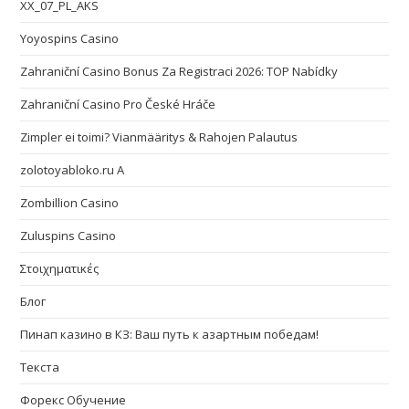
XX_07_PL_AKS
Yoyospins Casino
Zahraniční Casino Bonus Za Registraci 2026: TOP Nabídky
Zahraniční Casino Pro České Hráče
Zimpler ei toimi? Vianmääritys & Rahojen Palautus
zolotoyabloko.ru A
Zombillion Casino
Zuluspins Casino
Στοιχηματικές
Блог
Пинап казино в КЗ: Ваш путь к азартным победам!
Текста
Форекс Обучение