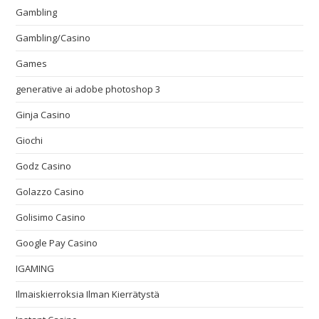
Gambling
Gambling/Casino
Games
generative ai adobe photoshop 3
Ginja Casino
Giochi
Godz Casino
Golazzo Casino
Golisimo Casino
Google Pay Casino
IGAMING
Ilmaiskierroksia Ilman Kierrätystä