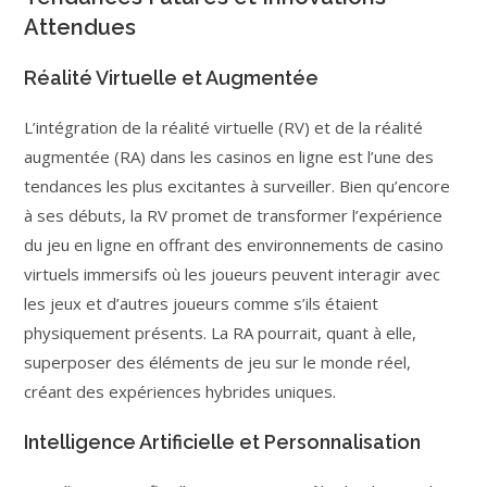
Attendues
Réalité Virtuelle et Augmentée
L’intégration de la réalité virtuelle (RV) et de la réalité
augmentée (RA) dans les casinos en ligne est l’une des
tendances les plus excitantes à surveiller. Bien qu’encore
à ses débuts, la RV promet de transformer l’expérience
du jeu en ligne en offrant des environnements de casino
virtuels immersifs où les joueurs peuvent interagir avec
les jeux et d’autres joueurs comme s’ils étaient
physiquement présents. La RA pourrait, quant à elle,
superposer des éléments de jeu sur le monde réel,
créant des expériences hybrides uniques.
Intelligence Artificielle et Personnalisation