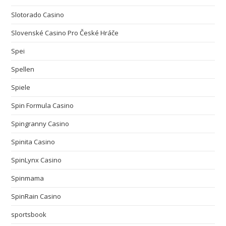
Slotorado Casino
Slovenské Casino Pro České Hráče
Spei
Spellen
Spiele
Spin Formula Casino
Spingranny Casino
Spinita Casino
SpinLynx Casino
Spinmama
SpinRain Casino
sportsbook