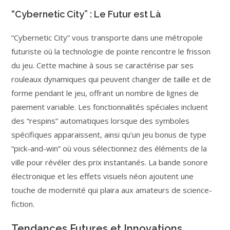
“Cybernetic City” : Le Futur est Là
“Cybernetic City” vous transporte dans une métropole
futuriste où la technologie de pointe rencontre le frisson
du jeu. Cette machine à sous se caractérise par ses
rouleaux dynamiques qui peuvent changer de taille et de
forme pendant le jeu, offrant un nombre de lignes de
paiement variable. Les fonctionnalités spéciales incluent
des “respins” automatiques lorsque des symboles
spécifiques apparaissent, ainsi qu’un jeu bonus de type
“pick-and-win” où vous sélectionnez des éléments de la
ville pour révéler des prix instantanés. La bande sonore
électronique et les effets visuels néon ajoutent une
touche de modernité qui plaira aux amateurs de science-
fiction.
Tendances Futures et Innovations