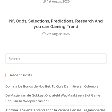
1st August 2026
Nfl Odds, Selections, Predictions, Research And
you can Gaming Trend
7th August 2026
Recent Posts
Domina los Bonos de NoviBet: Tu Guía Definitiva en Colombia
De Magie van de Gokkast Ontrafeld Wat Maakt een Slot Game
Populair bij Woopwincasino?
¡Domina la Suerte! Entendiendo la Varianza en las Tragamonedas