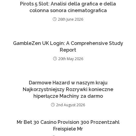
Pirots 5 Slot: Analisi della grafica e della
colonna sonora cinematografica
26th June 2026
GambleZen UK Login: A Comprehensive Study
Report
20th May 2026
Darmowe Hazard w naszym kraju
Najkorzystniejszy Rozrywki konieczne
hiperłącze Machiny za darmo
2nd August 2026
Mr Bet 30 Casino Provision 300 Prozentzahl
Freispiele Mr