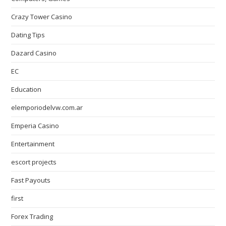
Crazy Tower Сasino
Dating Tips
Dazard Casino
EC
Education
elemporiodelvw.com.ar
Emperia Casino
Entertainment
escort projects
Fast Payouts
first
Forex Trading