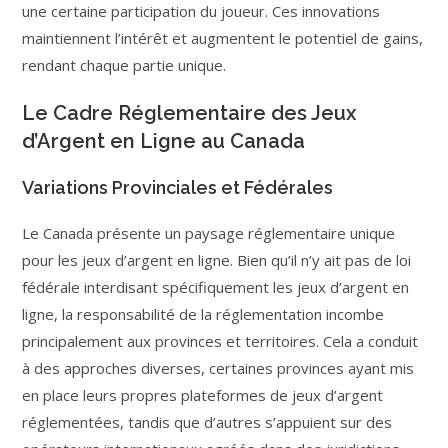
une certaine participation du joueur. Ces innovations
maintiennent l’intérêt et augmentent le potentiel de gains,
rendant chaque partie unique.
Le Cadre Réglementaire des Jeux
d’Argent en Ligne au Canada
Variations Provinciales et Fédérales
Le Canada présente un paysage réglementaire unique
pour les jeux d’argent en ligne. Bien qu’il n’y ait pas de loi
fédérale interdisant spécifiquement les jeux d’argent en
ligne, la responsabilité de la réglementation incombe
principalement aux provinces et territoires. Cela a conduit
à des approches diverses, certaines provinces ayant mis
en place leurs propres plateformes de jeux d’argent
réglementées, tandis que d’autres s’appuient sur des