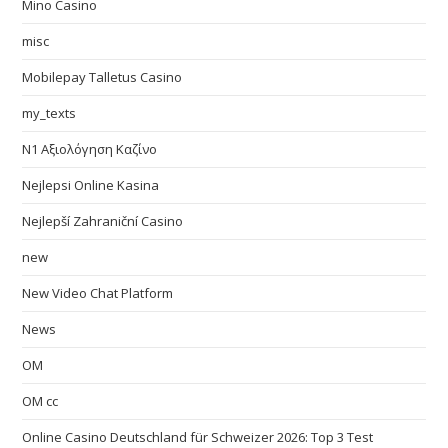
Mino Casino
misc
Mobilepay Talletus Casino
my_texts
N1 Αξιολόγηση Καζίνο
Nejlepsi Online Kasina
Nejlepší Zahraniční Casino
new
New Video Chat Platform
News
OM
OM cc
Online Casino Deutschland für Schweizer 2026: Top 3 Test