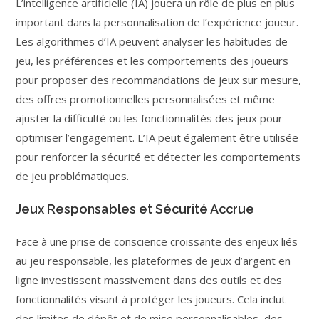
L’intelligence artificielle (IA) jouera un rôle de plus en plus
important dans la personnalisation de l’expérience joueur.
Les algorithmes d’IA peuvent analyser les habitudes de
jeu, les préférences et les comportements des joueurs
pour proposer des recommandations de jeux sur mesure,
des offres promotionnelles personnalisées et même
ajuster la difficulté ou les fonctionnalités des jeux pour
optimiser l’engagement. L’IA peut également être utilisée
pour renforcer la sécurité et détecter les comportements
de jeu problématiques.
Jeux Responsables et Sécurité Accrue
Face à une prise de conscience croissante des enjeux liés
au jeu responsable, les plateformes de jeux d’argent en
ligne investissent massivement dans des outils et des
fonctionnalités visant à protéger les joueurs. Cela inclut
des limites de dépôt et de mise personnalisables, des