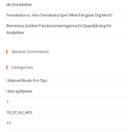
de Doradobet
Tematiska vs. Icke-Tematiska Spel Vilket Fängslar Dig Mest?
Bemästra Golden Panda-turneringarna En Djupdykning för
Analytiker
Recent Comments
Categories
! Marvel Rivals Pro Tips
! Без рубрики
1
10_07_AU_AKS
11