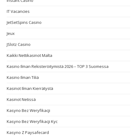
Instant Casino
IT Vacancies
JetSetSpins Casino
Jeux
JSlotz Casino
Kaikki Nettikasinot Malta
Kasino Ilman Rekisteröitymistä 2026 – TOP 3 Suomessa
Kasino Ilman Tiliä
Kasinot Ilman Kierrätystä
Kasinot Netissä
Kasyno Bez Weryfikacji
Kasyno Bez Weryfikacji Kyc
Kasyno Z Paysafecard