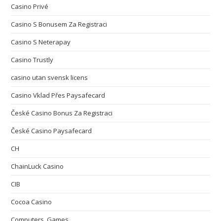
Casino Privé
Casino S Bonusem Za Registraci
Casino S Neterapay
Casino Trustly
casino utan svensk licens
Casino Vklad Přes Paysafecard
České Casino Bonus Za Registraci
České Casino Paysafecard
CH
ChainLuck Casino
CIB
Cocoa Casino
Computers, Games