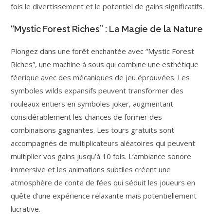
fois le divertissement et le potentiel de gains significatifs.
“Mystic Forest Riches” : La Magie de la Nature
Plongez dans une forêt enchantée avec “Mystic Forest
Riches”, une machine à sous qui combine une esthétique
féerique avec des mécaniques de jeu éprouvées. Les
symboles wilds expansifs peuvent transformer des
rouleaux entiers en symboles joker, augmentant
considérablement les chances de former des
combinaisons gagnantes. Les tours gratuits sont
accompagnés de multiplicateurs aléatoires qui peuvent
multiplier vos gains jusqu’à 10 fois. L’ambiance sonore
immersive et les animations subtiles créent une
atmosphère de conte de fées qui séduit les joueurs en
quête d’une expérience relaxante mais potentiellement
lucrative.