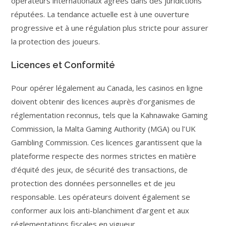
opérateurs internationaux agréés dans des juridictions
réputées. La tendance actuelle est à une ouverture
progressive et à une régulation plus stricte pour assurer
la protection des joueurs.
Licences et Conformité
Pour opérer légalement au Canada, les casinos en ligne
doivent obtenir des licences auprès d’organismes de
réglementation reconnus, tels que la Kahnawake Gaming
Commission, la Malta Gaming Authority (MGA) ou l’UK
Gambling Commission. Ces licences garantissent que la
plateforme respecte des normes strictes en matière
d’équité des jeux, de sécurité des transactions, de
protection des données personnelles et de jeu
responsable. Les opérateurs doivent également se
conformer aux lois anti-blanchiment d’argent et aux
réglementations fiscales en vigueur.