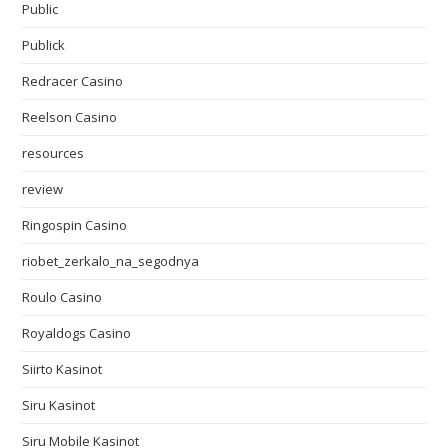
Public
Publick
Redracer Casino
Reelson Casino
resources
review
Ringospin Casino
riobet_zerkalo_na_segodnya
Roulo Casino
Royaldogs Casino
Siirto Kasinot
Siru Kasinot
Siru Mobile Kasinot