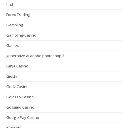
first
Forex Trading
Gambling
Gambling/Casino
Games
generative ai adobe photoshop 3
Ginja Casino
Giochi
Godz Casino
Golazzo Casino
Golisimo Casino
Google Pay Casino
IGAMING