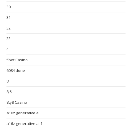
30
31
32
33
4
5bet Casino
6084 done
8
8,6
8ty8 Casino
a16z generative ai
a16z generative ai 1