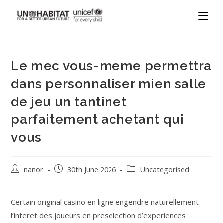
Le mec vous-meme permettra
dans personnaliser mien salle
de jeu un tantinet
parfaitement achetant qui
vous
nanor
30th June 2026
Uncategorised
Certain original casino en ligne engendre naturellement
l’interet des joueurs en preselection d’experiences