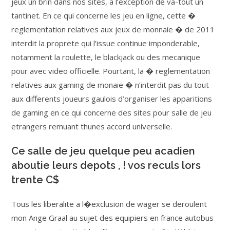
jeux un brin dans nos sites, a l’exception de va-tout un
tantinet. En ce qui concerne les jeu en ligne, cette �
reglementation relatives aux jeux de monnaie � de 2011
interdit la proprete qui l’issue continue imponderable,
notamment la roulette, le blackjack ou des mecanique
pour avec video officielle. Pourtant, la � reglementation
relatives aux gaming de monaie � n’interdit pas du tout
aux differents joueurs gaulois d’organiser les apparitions
de gaming en ce qui concerne des sites pour salle de jeu
etrangers remuant thunes accord universelle.
Ce salle de jeu quelque peu acadien
aboutie leurs depots , ! vos reculs lors
trente C$
Tous les liberalite a l�exclusion de wager se deroulent
mon Ange Graal au sujet des equipiers en france autobus