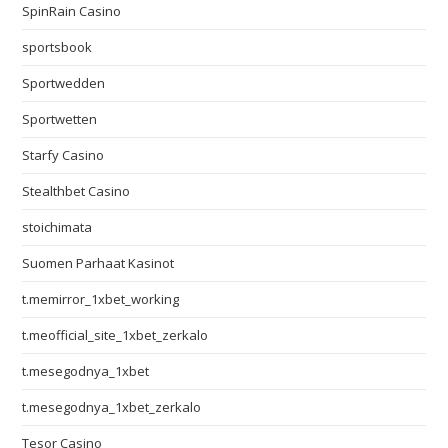
SpinRain Casino
sportsbook
Sportwedden
Sportwetten
Starfy Casino
Stealthbet Casino
stoichimata
Suomen Parhaat Kasinot
t.memirror_1xbet_working
t.meofficial_site_1xbet_zerkalo
t.mesegodnya_1xbet
t.mesegodnya_1xbet_zerkalo
Tesor Casino