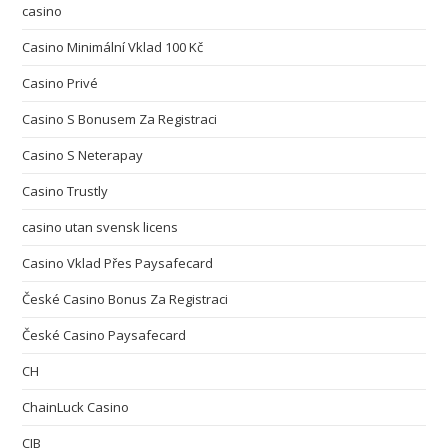
casino
Casino Minimální Vklad 100 Kč
Casino Privé
Casino S Bonusem Za Registraci
Casino S Neterapay
Casino Trustly
casino utan svensk licens
Casino Vklad Přes Paysafecard
České Casino Bonus Za Registraci
České Casino Paysafecard
CH
ChainLuck Casino
CIB