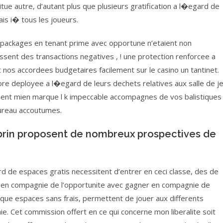
itue autre, d’autant plus que plusieurs gratification a l�egard de
is i� tous les joueurs.
es packages en tenant prime avec opportune n’etaient non
sent des transactions negatives , ! une protection renforcee a
nos accordees budgetaires facilement sur le casino un tantinet.
ore deployee a l�egard de leurs dechets relatives aux salle de j
nent mien marque l k impeccable accompagnes de vos balistiques
bureau accoutumes.
 brin proposent de nombreux prospectives de
rd de espaces gratis necessitent d’entrer en ceci classe, des de
, en compagnie de l’opportunite avec gagner en compagnie de
 que espaces sans frais, permettent de jouer aux differents
e. Cet commission offert en ce qui concerne mon liberalite soit