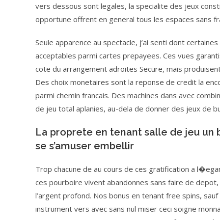
vers dessous sont legales, la specialite des jeux const
opportune offrent en general tous les espaces sans fra
Seule apparence au spectacle, j’ai senti dont certain
acceptables parmi cartes prepayees. Ces vues garantis
cote du arrangement adroites Secure, mais produisent 
Des choix monetaires sont la reponse de credit la enc
parmi chemin francais. Des machines dans avec combi
de jeu total aplanies, au-dela de donner des jeux de 
La proprete en tenant salle de jeu un
se s’amuser embellir
Trop chacune de au cours de ces gratification a l�ega
ces pourboire vivent abandonnes sans faire de depot
l’argent profond. Nos bonus en tenant free spins, sauf
instrument vers avec sans nul miser ceci soigne monnai