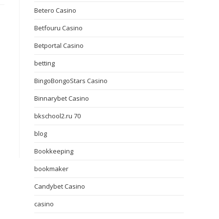
Betero Casino
Betfouru Casino
Betportal Casino
betting
BingoBongoStars Casino
Binnarybet Casino
bkschool2.ru 70
blog
Bookkeeping
bookmaker
Candybet Casino
casino