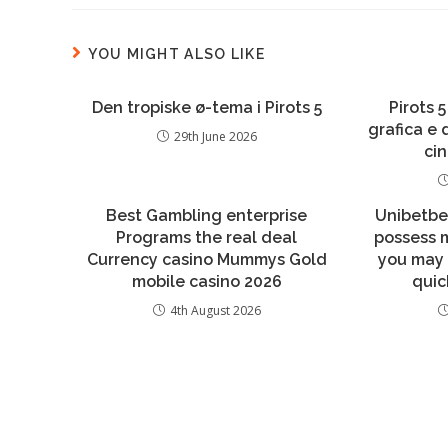
YOU MIGHT ALSO LIKE
Den tropiske ø-tema i Pirots 5
Pirots 5
grafica e
29th June 2026
ci
Best Gambling enterprise
Unibetbe
Programs the real deal
possess 
Currency casino Mummys Gold
you may 
mobile casino 2026
quic
4th August 2026