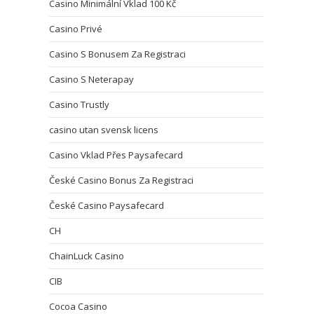
Casino Minimální Vklad 100 Kč
Casino Privé
Casino S Bonusem Za Registraci
Casino S Neterapay
Casino Trustly
casino utan svensk licens
Casino Vklad Přes Paysafecard
České Casino Bonus Za Registraci
České Casino Paysafecard
CH
ChainLuck Casino
CIB
Cocoa Casino