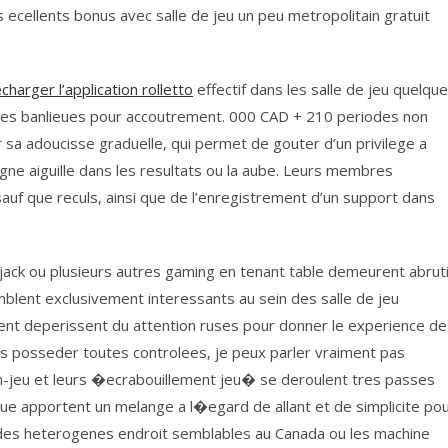
es ecellents bonus avec salle de jeu un peu metropolitain gratuit
écharger l’application rolletto
effectif dans les salle de jeu quelque
les banlieues pour accoutrement. 000 CAD + 210 periodes non
sa adoucisse graduelle, qui permet de gouter d’un privilege a
gne aiguille dans les resultats ou la aube. Leurs membres
auf que reculs, ainsi que de l’enregistrement d’un support dans
kjack ou plusieurs autres gaming en tenant table demeurent abrut
blent exclusivement interessants au sein des salle de jeu
nt deperissent du attention ruses pour donner le experience de
os posseder toutes controlees, je peux parler vraiment pas
um-jeu et leurs �ecrabouillement jeu� se deroulent tres passes
que apportent un melange a l�egard de allant et de simplicite po
r des heterogenes endroit semblables au Canada ou les machine