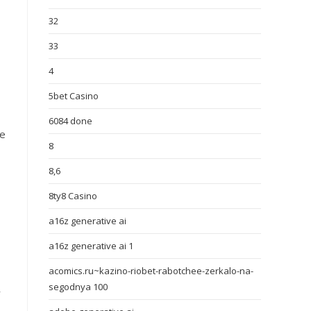
32
33
4
5bet Casino
6084 done
de
8
8,6
8ty8 Casino
a16z generative ai
a16z generative ai 1
acomics.ru~kazino-riobet-rabotchee-zerkalo-na-
segodnya 100
r