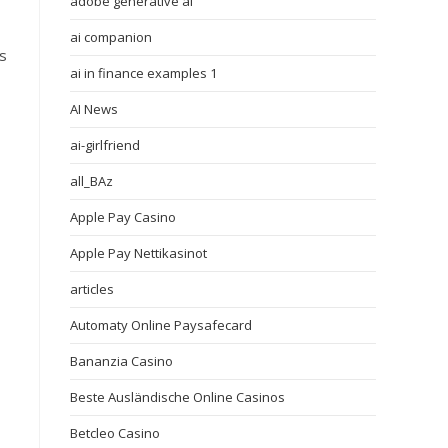
adobe generative ai
ai companion
us
ai in finance examples 1
AI News
ai-girlfriend
all_BAz
Apple Pay Casino
Apple Pay Nettikasinot
articles
Automaty Online Paysafecard
Bananzia Casino
Beste Ausländische Online Casinos
Betcleo Casino