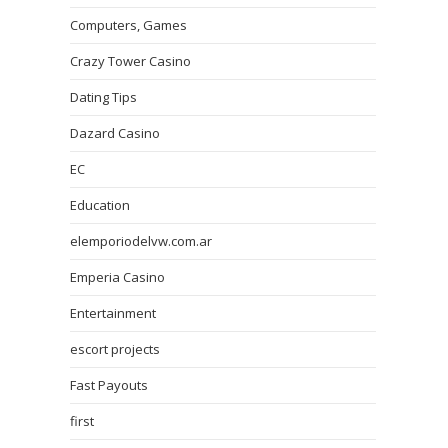
Computers, Games
Crazy Tower Сasino
Dating Tips
Dazard Casino
EC
Education
elemporiodelvw.com.ar
Emperia Casino
Entertainment
escort projects
Fast Payouts
first