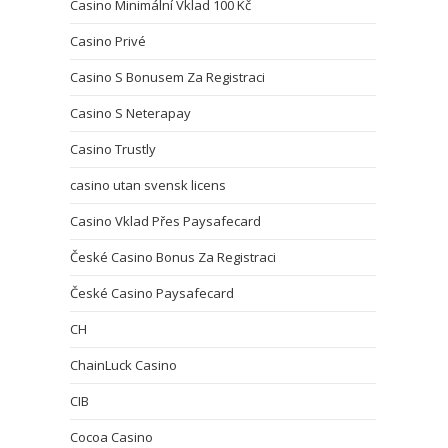
Casino Minimální Vklad 100 Kč
Casino Privé
Casino S Bonusem Za Registraci
Casino S Neterapay
Casino Trustly
casino utan svensk licens
Casino Vklad Přes Paysafecard
České Casino Bonus Za Registraci
České Casino Paysafecard
CH
ChainLuck Casino
CIB
Cocoa Casino