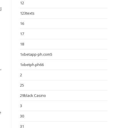
12
J
123texts
16
17
18
1xbetapp-ph.com5
1xbetph.ph66
,
2
25
29black Casino
3
e
30
31