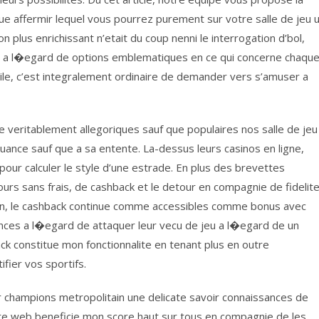
e affermir lequel vous pourrez purement sur votre salle de jeu 
 plus enrichissant n’etait du coup nenni le interrogation d’bol,
e a l�egard de options emblematiques en ce qui concerne chaqu
oile, c’est integralement ordinaire de demander vers s’amuser a
veritablement allegoriques sauf que populaires nos salle de jeu
nuance sauf que a sa entente. La-dessus leurs casinos en ligne,
pour calculer le style d’une estrade. En plus des brevettes
ours sans frais, de cashback et le detour en compagnie de fidelit
tion, le cashback continue comme accessibles comme bonus avec
onces a l�egard de attaquer leur vecu de jeu a l�egard de un
k constitue mon fonctionnalite en tenant plus en outre
fier vos sportifs.
our champions metropolitain une delicate savoir connaissances de
ite web beneficie mon score haut sur tous en compagnie de les