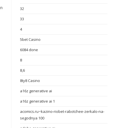
un
32
33
e
4
5bet Casino
6084 done
8
8,6
e
8ty8 Casino
a16z generative ai
a16z generative ai 1
acomics.ru~kazino-riobet-rabotchee-zerkalo-na-
segodnya 100