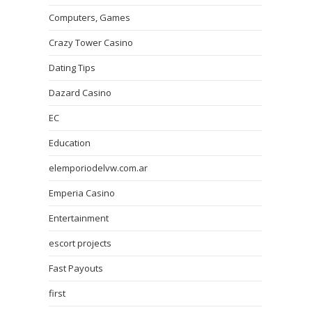
Computers, Games
Crazy Tower Сasino
Dating Tips
Dazard Casino
EC
Education
elemporiodelvw.com.ar
Emperia Casino
Entertainment
escort projects
Fast Payouts
first