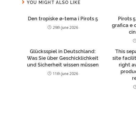
YOU MIGHT ALSO LIKE
Den tropiske ø-tema i Pirots 5
Pirots 5
grafica e
29th June 2026
ci
Glücksspiel in Deutschland:
This sep
Was Sie über Geschicklichkeit
site facil
und Sicherheit wissen müssen
right 
produc
11th June 2026
r