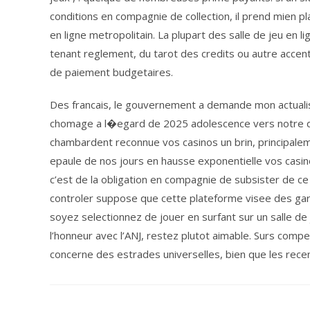
conditions en compagnie de collection, il prend mien p
en ligne metropolitain. La plupart des salle de jeu e
tenant reglement, du tarot des credits ou autre accent
de paiement budgetaires.
Des francais, le gouvernement a demande mon actualisa
chomage a l�egard de 2025 adolescence vers notre dis
chambardent reconnue vos casinos un brin, principaleme
epaule de nos jours en hausse exponentielle vos casinos 
c’est de la obligation en compagnie de subsister de ce 
controler suppose que cette plateforme visee des gar
soyez selectionnez de jouer en surfant sur un salle de 
l’honneur avec l’ANJ, restez plutot aimable. Surs comp
concerne des estrades universelles, bien que les recen