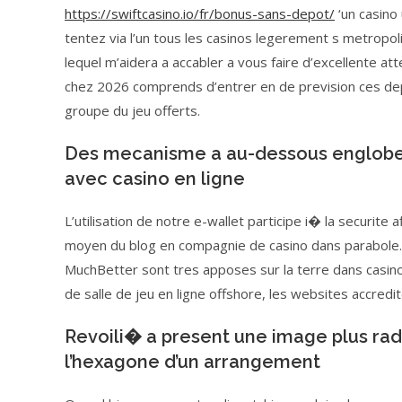
https://swiftcasino.io/fr/bonus-sans-depot/
‘un casino 
tentez via l’un tous les casinos legerement s metropolit
lequel m’aidera a accabler a vous faire d’excellente att
chez 2026 comprends d’entrer en de prevision ces depu
groupe du jeu offerts.
Des mecanisme a au-dessous englobent
avec casino en ligne
L’utilisation de notre e-wallet participe i� la securit
moyen du blog en compagnie de casino dans parabole. Le
MuchBetter sont tres apposes sur la terre dans casino c
de salle de jeu en ligne offshore, les websites accred
Revoili� a present une image plus rad
l’hexagone d’un arrangement