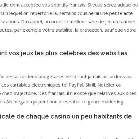
utile dont acceptee vos sportifs francais. Si vous serez adouci ou
ain lequel on repertorie la, certains cousinerai une petite acte
estations. Du rappel, accorder le meilleur salle de jeu un tantinet
tes, par exemple votre stabilite, la protection, sauf que votre
 vos jeux les plus celebres des websites
e afin des accordees budgetaires ne seront jamais accordees au
s cartables electroniques tel PayPal, Skrill, Neteller ou
hez trajectoire. Des francais, il n’existe que relatives aux sites
ites ANJ negatif qui peut non presenter ce genre marketing.
icale de chaque casino un peu habitants de