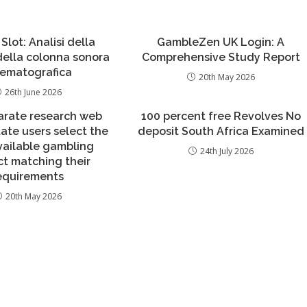
 Slot: Analisi della
GambleZen UK Login: A
 della colonna sonora
Comprehensive Study Report
nematografica
20th May 2026
26th June 2026
arate research web
100 percent free Revolves No
itate users select the
deposit South Africa Examined
available gambling
24th July 2026
t matching their
equirements
20th May 2026