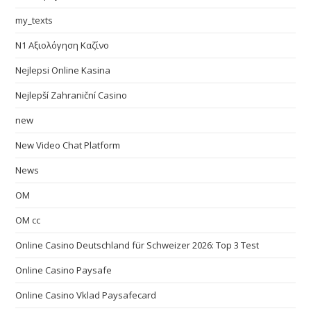
my_texts
N1 Αξιολόγηση Καζίνο
Nejlepsi Online Kasina
Nejlepší Zahraniční Casino
new
New Video Chat Platform
News
OM
OM cc
Online Casino Deutschland für Schweizer 2026: Top 3 Test
Online Casino Paysafe
Online Casino Vklad Paysafecard