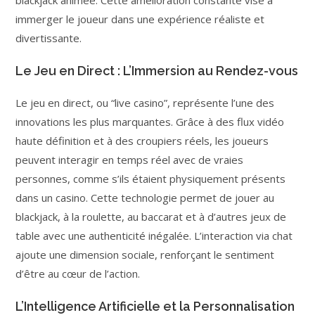
blackjack animée. Cette amélioration constante vise à
immerger le joueur dans une expérience réaliste et
divertissante.
Le Jeu en Direct : L’Immersion au Rendez-vous
Le jeu en direct, ou “live casino”, représente l’une des
innovations les plus marquantes. Grâce à des flux vidéo
haute définition et à des croupiers réels, les joueurs
peuvent interagir en temps réel avec de vraies
personnes, comme s’ils étaient physiquement présents
dans un casino. Cette technologie permet de jouer au
blackjack, à la roulette, au baccarat et à d’autres jeux de
table avec une authenticité inégalée. L’interaction via chat
ajoute une dimension sociale, renforçant le sentiment
d’être au cœur de l’action.
L’Intelligence Artificielle et la Personnalisation