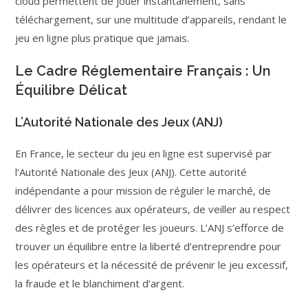
cloud permettent de jouer instantanément, sans
téléchargement, sur une multitude d’appareils, rendant le
jeu en ligne plus pratique que jamais.
Le Cadre Réglementaire Français : Un
Équilibre Délicat
L’Autorité Nationale des Jeux (ANJ)
En France, le secteur du jeu en ligne est supervisé par
l’Autorité Nationale des Jeux (ANJ). Cette autorité
indépendante a pour mission de réguler le marché, de
délivrer des licences aux opérateurs, de veiller au respect
des règles et de protéger les joueurs. L’ANJ s’efforce de
trouver un équilibre entre la liberté d’entreprendre pour
les opérateurs et la nécessité de prévenir le jeu excessif,
la fraude et le blanchiment d’argent.