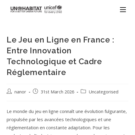
Le Jeu en Ligne en France :
Entre Innovation
Technologique et Cadre
Réglementaire
nanor
31st March 2026
Uncategorised
Le monde du jeu en ligne connaît une évolution fulgurante,
propulsée par les avancées technologiques et une
réglementation en constante adaptation. Pour les