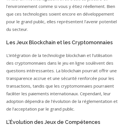
l’environnement comme si vous y étiez réellement. Bien
que ces technologies soient encore en développement
pour le grand public, elles représentent l’avenir potentiel
du secteur.
Les Jeux Blockchain et les Cryptomonnaies
L’intégration de la technologie blockchain et l’utilisation
des cryptomonnaies dans le jeu en ligne soulèvent des
questions intéressantes. La blockchain pourrait offrir une
transparence accrue et une sécurité renforcée pour les
transactions, tandis que les cryptomonnaies pourraient
faciliter les paiements internationaux. Cependant, leur
adoption dépendra de l’évolution de la réglementation et
de l’acceptation par le grand public.
L’Évolution des Jeux de Compétences