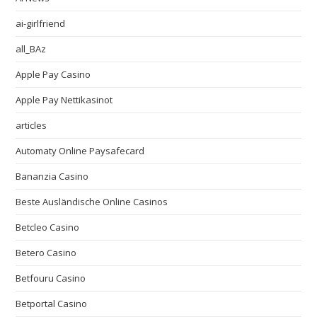
ai-girlfriend
all_BAz
Apple Pay Casino
Apple Pay Nettikasinot
articles
Automaty Online Paysafecard
Bananzia Casino
Beste Ausländische Online Casinos
Betcleo Casino
Betero Casino
Betfouru Casino
Betportal Casino