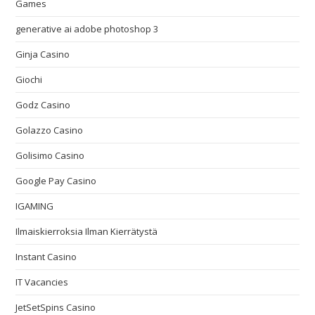
Games
generative ai adobe photoshop 3
Ginja Casino
Giochi
Godz Casino
Golazzo Casino
Golisimo Casino
Google Pay Casino
IGAMING
Ilmaiskierroksia Ilman Kierrätystä
Instant Casino
IT Vacancies
JetSetSpins Casino