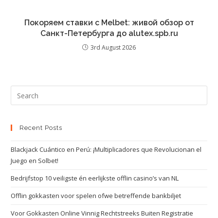
Покоряем ставки с Melbet: живой обзор от
Санкт-Петербурга до alutex.spb.ru
3rd August 2026
Recent Posts
Blackjack Cuántico en Perú: ¡Multiplicadores que Revolucionan el
Juego en Solbet!
Bedrijfstop 10 veiligste én eerlijkste offlin casino’s van NL
Offlin gokkasten voor spelen ofwe betreffende bankbiljet
Voor Gokkasten Online Vinnig Rechtstreeks Buiten Registratie