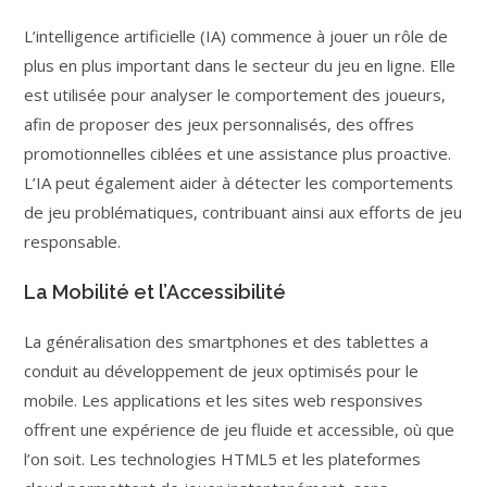
L’intelligence artificielle (IA) commence à jouer un rôle de
plus en plus important dans le secteur du jeu en ligne. Elle
est utilisée pour analyser le comportement des joueurs,
afin de proposer des jeux personnalisés, des offres
promotionnelles ciblées et une assistance plus proactive.
L’IA peut également aider à détecter les comportements
de jeu problématiques, contribuant ainsi aux efforts de jeu
responsable.
La Mobilité et l’Accessibilité
La généralisation des smartphones et des tablettes a
conduit au développement de jeux optimisés pour le
mobile. Les applications et les sites web responsives
offrent une expérience de jeu fluide et accessible, où que
l’on soit. Les technologies HTML5 et les plateformes