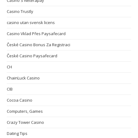
Casino S Neterapay
Casino Trustly
casino utan svensk licens
Casino Vklad Přes Paysafecard
České Casino Bonus Za Registraci
České Casino Paysafecard
CH
ChainLuck Casino
CIB
Cocoa Casino
Computers, Games
Crazy Tower Сasino
Dating Tips