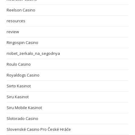
Reelson Casino
resources
review
Ringospin Casino
riobet_zerkalo_na_segodnya
Roulo Casino
Royaldogs Casino
Siirto Kasinot
Siru Kasinot
Siru Mobile Kasinot
Slotorado Casino
Slovenské Casino Pro České Hráče