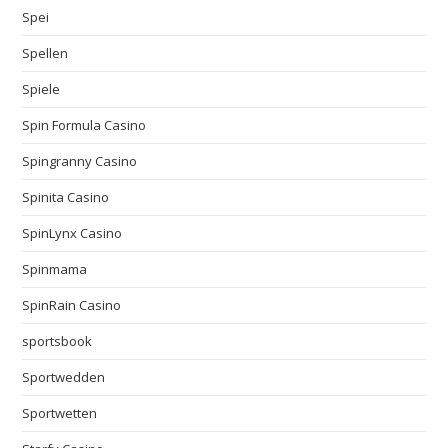
Spei
Spellen
Spiele
Spin Formula Casino
Spingranny Casino
Spinita Casino
SpinLynx Casino
Spinmama
SpinRain Casino
sportsbook
Sportwedden
Sportwetten