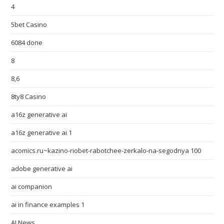
4
5bet Casino
6084 done
8
8,6
8ty8 Casino
a16z generative ai
a16z generative ai 1
acomics.ru~kazino-riobet-rabotchee-zerkalo-na-segodnya 100
adobe generative ai
ai companion
ai in finance examples 1
AI News