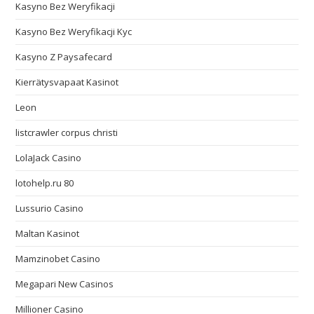
Kasyno Bez Weryfikacji
Kasyno Bez Weryfikacji Kyc
Kasyno Z Paysafecard
Kierrätysvapaat Kasinot
Leon
listcrawler corpus christi
LolaJack Casino
lotohelp.ru 80
Lussurio Casino
Maltan Kasinot
Mamzinobet Casino
Megapari New Casinos
Millioner Casino