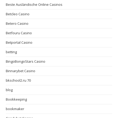
Beste Ausländische Online Casinos
Betcleo Casino
Betero Casino
Betfouru Casino
Betportal Casino
betting
BingoBongoStars Casino
Binnarybet Casino
bkschool2.ru 70
blog
Bookkeeping
bookmaker