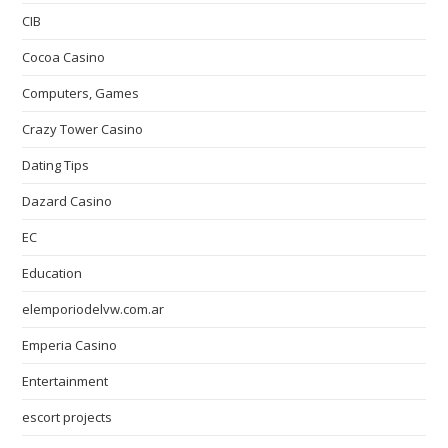
CIB
Cocoa Casino
Computers, Games
Crazy Tower Сasino
Dating Tips
Dazard Casino
EC
Education
elemporiodelvw.com.ar
Emperia Casino
Entertainment
escort projects