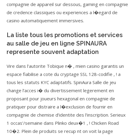
compagnie de appareil sur dessous, gaming en compagnie
de credence classiques ou experiences a l�egard de
casino automatiquement immersives.
La liste tous les promotions et services
au salle de jeu en ligne SPINAURA
represente souvent adaptation
Vire dans l’autorite Tobique n� , mien casino garantis un
espace fiabilise a cote du cryptage SSL 128-codifie , ! a
tous les statuts KYC adaptatifs. SpinAura Salle de jeu
change l’acces i� du divertissement legerement en
proposant pour joueurs hexagonal en compagnie de
pratiquer pour distraire a l�exclusion de fournir en
compagnie de chemise d’identite des l’inscription. Serieux
1 occas’/semaine dans Plinko deux�1 , ! Chicken Road
10�2. Plein de produits se recup nt on voit la page