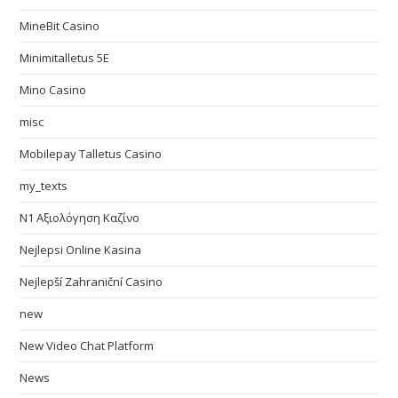
MineBit Casino
Minimitalletus 5E
Mino Casino
misc
Mobilepay Talletus Casino
my_texts
N1 Αξιολόγηση Καζίνο
Nejlepsi Online Kasina
Nejlepší Zahraniční Casino
new
New Video Chat Platform
News