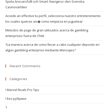
Spela Ansvarsfullt och Smart: Navigera i den Svenska
Casinovärlden
Accede an effective tu perfil, selecciona nuestro entretenimiento
los cuales quieras asi� como empieza en juguetear
Metodos de pago de gran utilizados acerca de gambling
enterprises fuera de Chile
?La manera acerca de como llevar a cabo cualquier deposito en
algun gambling enterprise mediante Mensajes?
Recent Comments
Categories
! Marvel Rivals Pro Tips
! Без рубрики
1