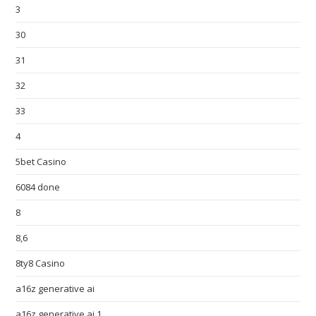
3
30
31
32
33
4
5bet Casino
6084 done
8
8,6
8ty8 Casino
a16z generative ai
a16z generative ai 1