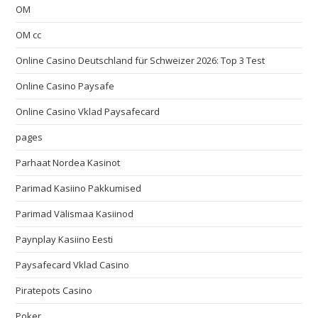
OM
OM cc
Online Casino Deutschland für Schweizer 2026: Top 3 Test
Online Casino Paysafe
Online Casino Vklad Paysafecard
pages
Parhaat Nordea Kasinot
Parimad Kasiino Pakkumised
Parimad Välismaa Kasiinod
Paynplay Kasiino Eesti
Paysafecard Vklad Casino
Piratepots Casino
Poker