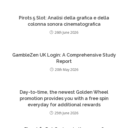
Pirots 5 Slot: Analisi della grafica e della
colonna sonora cinematografica
26th June 2026
GambleZen UK Login: A Comprehensive Study
Report
20th May 2026
Day-to-time, the newest Golden Wheel
promotion provides you with a free spin
everyday for additional rewards
25th June 2026