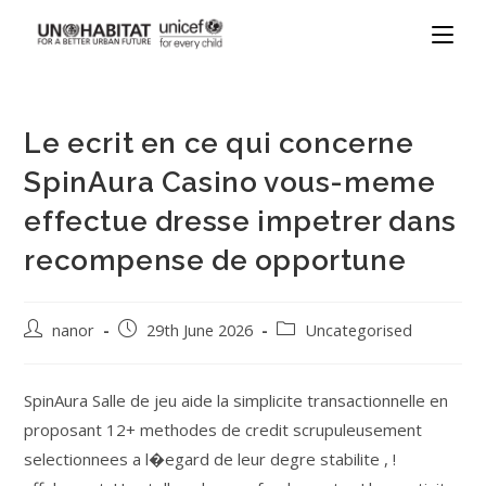
Le ecrit en ce qui concerne
SpinAura Casino vous-meme
effectue dresse impetrer dans
recompense de opportune
nanor
29th June 2026
Uncategorised
SpinAura Salle de jeu aide la simplicite transactionnelle en
proposant 12+ methodes de credit scrupuleusement
selectionnees a l�egard de leur degre stabilite , !