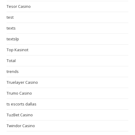
Tesor Casino
test
texts
textslp
Top Kasinot
Total
trends
Truelayer Casino
Trumo Casino
ts escorts dallas
TuzBet Casino
Twindor Casino