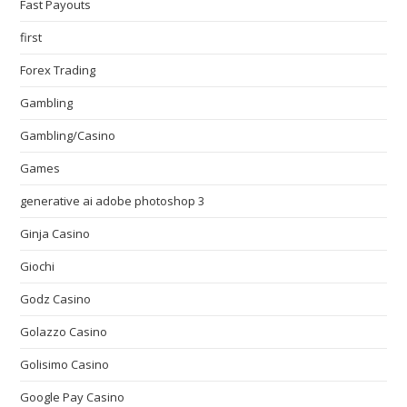
Fast Payouts
first
Forex Trading
Gambling
Gambling/Casino
Games
generative ai adobe photoshop 3
Ginja Casino
Giochi
Godz Casino
Golazzo Casino
Golisimo Casino
Google Pay Casino