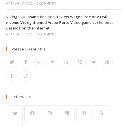
6TH AUGUST 2026
/
0 COMMENTS
Vikings Go Insane Position Review Wager Free or A real
income Viking themed Video Ports Video game at the best
Casinos on the internet
6TH AUGUST 2026
/
0 COMMENTS
Please Share This
Follow Us