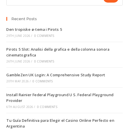
Recent Posts
Den tropiske ø-tema i Pirots 5
29TH JUNE 2026
/
0 COMMENTS
Pirots 5 Slot: Analisi della grafica e della colonna sonora
cinematografica
26TH JUNE 2026
/
0 COMMENTS
GambleZen UK Login: A Comprehensive Study Report
20TH MAY 2026
/
0 COMMENTS
Install Rainier Federal Playground U S. Federal Playground
Provider
6TH AUGUST 2026
/
0 COMMENTS
Tu Guía Definitiva para Elegir el Casino Online Perfecto en
Argentina