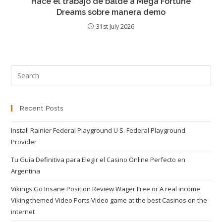
Hace el trabajo de balde a Mega Fortune
Dreams sobre manera demo
31st July 2026
Recent Posts
Install Rainier Federal Playground U S. Federal Playground
Provider
Tu Guía Definitiva para Elegir el Casino Online Perfecto en
Argentina
Vikings Go Insane Position Review Wager Free or A real income
Viking themed Video Ports Video game at the best Casinos on the
internet