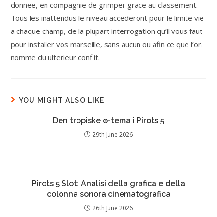
donnee, en compagnie de grimper grace au classement.
Tous les inattendus le niveau accederont pour le limite vie
a chaque champ, de la plupart interrogation qu’il vous faut
pour installer vos marseille, sans aucun ou afin ce que l’on
nomme du ulterieur conflit.
YOU MIGHT ALSO LIKE
Den tropiske ø-tema i Pirots 5
29th June 2026
Pirots 5 Slot: Analisi della grafica e della
colonna sonora cinematografica
26th June 2026