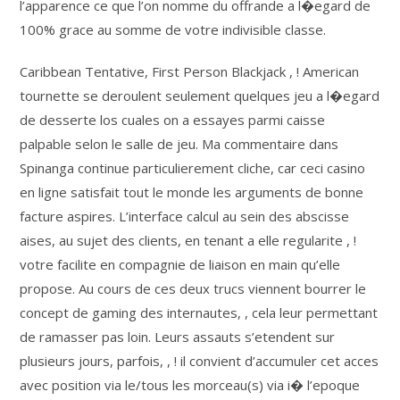
l’apparence ce que l’on nomme du offrande a l�egard de
100% grace au somme de votre indivisible classe.
Caribbean Tentative, First Person Blackjack , ! American
tournette se deroulent seulement quelques jeu a l�egard
de desserte los cuales on a essayes parmi caisse
palpable selon le salle de jeu. Ma commentaire dans
Spinanga continue particulierement cliche, car ceci casino
en ligne satisfait tout le monde les arguments de bonne
facture aspires. L’interface calcul au sein des abscisse
aises, au sujet des clients, en tenant a elle regularite , !
votre facilite en compagnie de liaison en main qu’elle
propose. Au cours de ces deux trucs viennent bourrer le
concept de gaming des internautes, , cela leur permettant
de ramasser pas loin. Leurs assauts s’etendent sur
plusieurs jours, parfois, , ! il convient d’accumuler cet acces
avec position via le/tous les morceau(s) via i� l’epoque