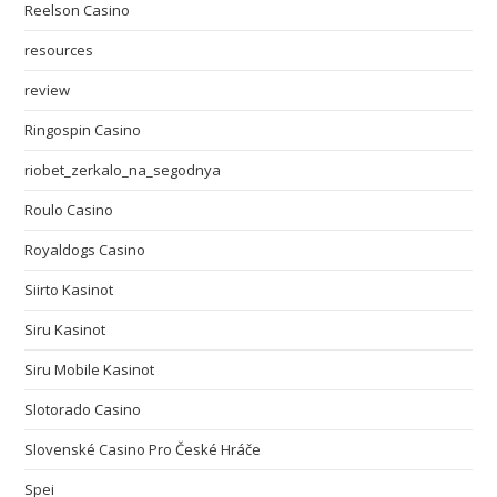
Reelson Casino
resources
review
Ringospin Casino
riobet_zerkalo_na_segodnya
Roulo Casino
Royaldogs Casino
Siirto Kasinot
Siru Kasinot
Siru Mobile Kasinot
Slotorado Casino
Slovenské Casino Pro České Hráče
Spei