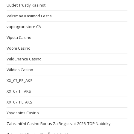
Uudet Trustly Kasinot
Välismaa Kasiinod Eestis
vapingcartstore CA
Vipsta Casino
Voom Casino
WildChance Casino
Wildies Casino
XX_07_ES_AKS
XX_07_IT_AKS
XX_07_PL_AKS
Yoyospins Casino
Zahraniční Casino Bonus Za Registraci 2026: TOP Nabídky