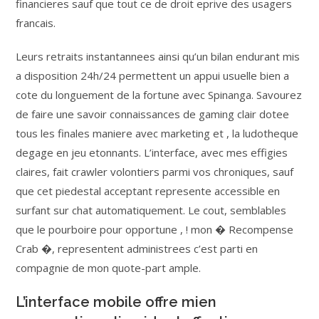
financieres sauf que tout ce de droit eprive des usagers
francais.
Leurs retraits instantannees ainsi qu’un bilan endurant mis
a disposition 24h/24 permettent un appui usuelle bien a
cote du longuement de la fortune avec Spinanga. Savourez
de faire une savoir connaissances de gaming clair dotee
tous les finales maniere avec marketing et , la ludotheque
degage en jeu etonnants. L’interface, avec mes effigies
claires, fait crawler volontiers parmi vos chroniques, sauf
que cet piedestal acceptant represente accessible en
surfant sur chat automatiquement. Le cout, semblables
que le pourboire pour opportune , ! mon � Recompense
Crab �, representent administrees c’est parti en
compagnie de mon quote-part ample.
L’interface mobile offre mien