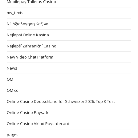
Mobilepay Talletus Casino
my_texts
N1 Αξιολόγηση Καζίνο
Nejlepsi Online Kasina
Nejlepší Zahraniční Casino
New Video Chat Platform
News
OM
OM cc
Online Casino Deutschland für Schweizer 2026: Top 3 Test
Online Casino Paysafe
Online Casino Vklad Paysafecard
pages