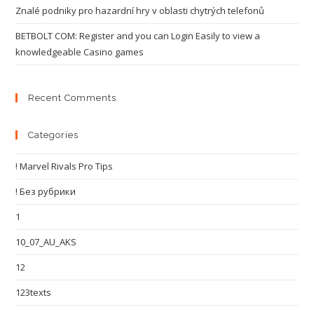
Znalé podniky pro hazardní hry v oblasti chytrých telefonů
BETBOLT COM: Register and you can Login Easily to view a
knowledgeable Casino games
Recent Comments
Categories
! Marvel Rivals Pro Tips
! Без рубрики
1
10_07_AU_AKS
12
123texts