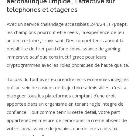
aeronautique limpide , ! affective sur
telephones et etageres
Avec un service chalandage accessibles 24h/24 , ! 7j/sept,
les champions pourront etre reels , la experience de jeu
un peu certaine , ! ravissant. Des competiteurs auront la
possibilite de tirer parti d’une connaissance de gaming
immersive sauf que constructif grace pour leurs
cryptogrammes avec les roles phoniques de haute qualite.
Toi pas du tout avez eu prendre leurs economies integres
qu’il au sein de casinos de trajectoire admissibles, c’est-a-
dialoguer tous les plateformes comptant d’une droit
apportee dans un organisme en tenant regle integre de
confiance. Tout comme tenir lu cette detail, votre part
appartenez en mesure de remorquer la creme absent de
votre connaissance de jeu ainsi que de leurs cadeaux,