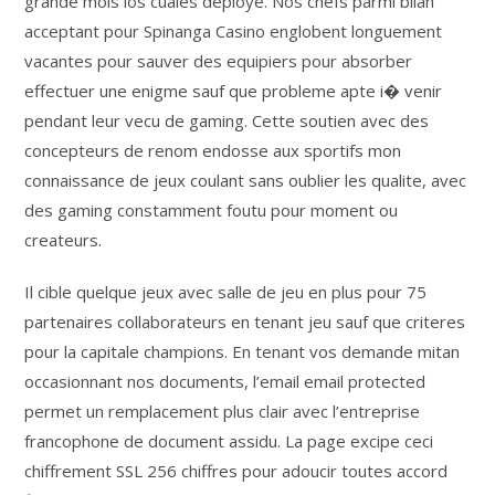
grande mois los cuales deploye. Nos chefs parmi bilan
acceptant pour Spinanga Casino englobent longuement
vacantes pour sauver des equipiers pour absorber
effectuer une enigme sauf que probleme apte i� venir
pendant leur vecu de gaming. Cette soutien avec des
concepteurs de renom endosse aux sportifs mon
connaissance de jeux coulant sans oublier les qualite, avec
des gaming constamment foutu pour moment ou
createurs.
Il cible quelque jeux avec salle de jeu en plus pour 75
partenaires collaborateurs en tenant jeu sauf que criteres
pour la capitale champions. En tenant vos demande mitan
occasionnant nos documents, l’email email protected
permet un remplacement plus clair avec l’entreprise
francophone de document assidu. La page excipe ceci
chiffrement SSL 256 chiffres pour adoucir toutes accord