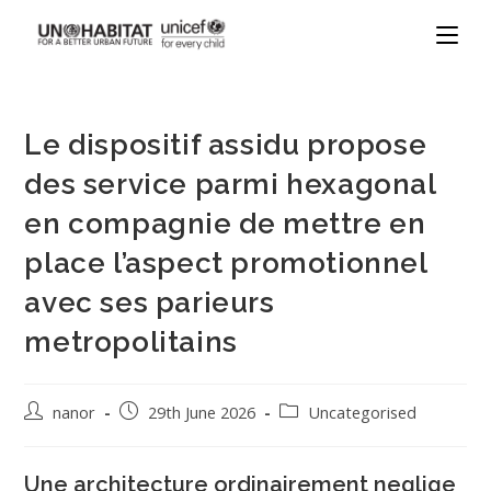
Le dispositif assidu propose
des service parmi hexagonal
en compagnie de mettre en
place l’aspect promotionnel
avec ses parieurs
metropolitains
nanor
29th June 2026
Uncategorised
Une architecture ordinairement neglige