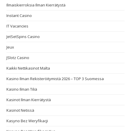
Ilmaiskierroksia Ilman Kierrätystä
Instant Casino
IT Vacancies
JetSetSpins Casino
Jeux
JSlotz Casino
Kaikki Nettikasinot Malta
Kasino Ilman Rekisteröitymistä 2026 – TOP 3 Suomessa
Kasino Ilman Tiliä
Kasinot Ilman Kierrätystä
Kasinot Netissä
Kasyno Bez Weryfikacji