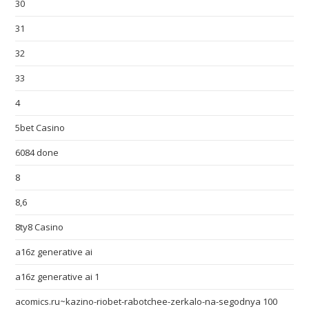
30
31
32
33
4
5bet Casino
6084 done
8
8,6
8ty8 Casino
a16z generative ai
a16z generative ai 1
acomics.ru~kazino-riobet-rabotchee-zerkalo-na-segodnya 100