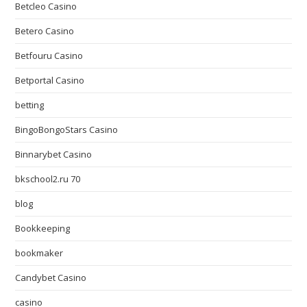
Betcleo Casino
Betero Casino
Betfouru Casino
Betportal Casino
betting
BingoBongoStars Casino
Binnarybet Casino
bkschool2.ru 70
blog
Bookkeeping
bookmaker
Candybet Casino
casino