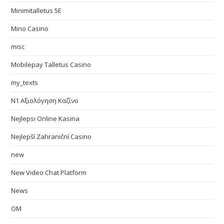
Minimitalletus 5E
Mino Casino
misc
Mobilepay Talletus Casino
my_texts
N1 Αξιολόγηση Καζίνο
Nejlepsi Online Kasina
Nejlepší Zahraniční Casino
new
New Video Chat Platform
News
OM