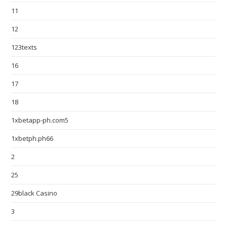
11
12
123texts
16
17
18
1xbetapp-ph.com5
1xbetph.ph66
2
25
29black Casino
3