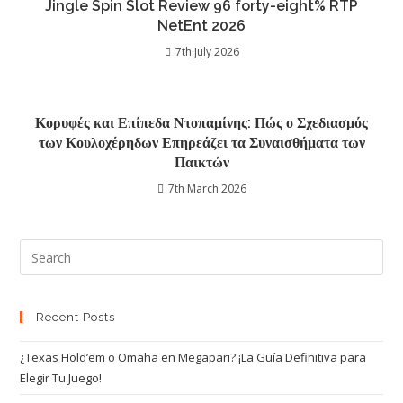
Jingle Spin Slot Review 96 forty-eight% RTP
NetEnt 2026
7th July 2026
Κορυφές και Επίπεδα Ντοπαμίνης: Πώς ο Σχεδιασμός
των Κουλοχέρηδων Επηρεάζει τα Συναισθήματα των
Παικτών
7th March 2026
Recent Posts
¿Texas Hold’em o Omaha en Megapari? ¡La Guía Definitiva para
Elegir Tu Juego!