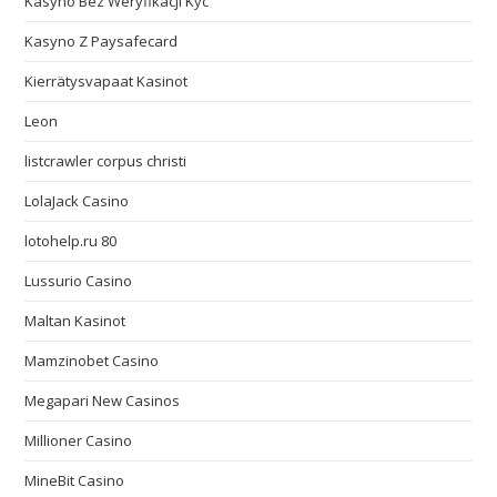
Kasyno Bez Weryfikacji Kyc
Kasyno Z Paysafecard
Kierrätysvapaat Kasinot
Leon
listcrawler corpus christi
LolaJack Casino
lotohelp.ru 80
Lussurio Casino
Maltan Kasinot
Mamzinobet Casino
Megapari New Casinos
Millioner Casino
MineBit Casino