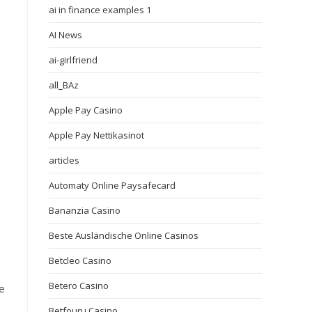
ai in finance examples 1
AI News
ai-girlfriend
all_BAz
Apple Pay Casino
Apple Pay Nettikasinot
articles
Automaty Online Paysafecard
Bananzia Casino
Beste Ausländische Online Casinos
Betcleo Casino
Betero Casino
e
Betfouru Casino