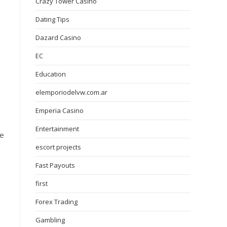
Crazy Tower Сasino
Dating Tips
Dazard Casino
EC
Education
elemporiodelvw.com.ar
Emperia Casino
Entertainment
ce
escort projects
Fast Payouts
first
Forex Trading
Gambling