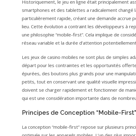
Historiquement, le jeu en ligne était principalement 
smartphones et des tablettes a radicalement changé la
particulièrement rapide, créant une demande accrue p
lieu. Cette évolution a contraint les développeurs à r
une philosophie “mobile-first”. Cela implique de considére
réseau variable et la durée d’attention potentiellemen
Les jeux de casino mobiles ne sont plus de simples ad
départ pour les contraintes et les opportunités offerte
épurées, des boutons plus grands pour une manipulati
petits, tout en conservant une qualité visuelle impres
doivent se charger rapidement et fonctionner de mani
qui est une considération importante dans de nombre
Principes de Conception “Mobile-First
La conception “mobile-first” repose sur plusieurs prin
optimale sur les appareils mobiles. L’un des plus importa