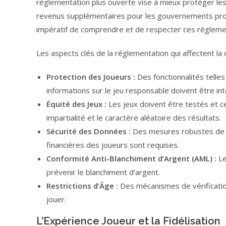
réglementation plus ouverte vise à mieux protéger les 
revenus supplémentaires pour les gouvernements provi
impératif de comprendre et de respecter ces réglemen
Les aspects clés de la réglementation qui affectent la 
Protection des Joueurs :
Des fonctionnalités telles 
informations sur le jeu responsable doivent être in
Équité des Jeux :
Les jeux doivent être testés et c
impartialité et le caractère aléatoire des résultats.
Sécurité des Données :
Des mesures robustes de c
financières des joueurs sont requises.
Conformité Anti-Blanchiment d’Argent (AML) :
Le
prévenir le blanchiment d’argent.
Restrictions d’Âge :
Des mécanismes de vérificatio
jouer.
L’Expérience Joueur et la Fidélisation