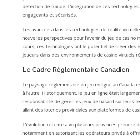
détection de fraude. L’intégration de ces technologie
engageants et sécurisés.
Les avancées dans les technologies de réalité virtuel
nouvelles perspectives pour l’avenir du jeu de casino 
cours, ces technologies ont le potentiel de créer des
joueurs dans des environnements de casino virtuels réa
Le Cadre Réglementaire Canadien
Le paysage réglementaire du jeu en ligne au Canada es
à l’autre. Historiquement, le jeu en ligne était largem
responsabilité de gérer les jeux de hasard sur leurs te
allant des loteries provinciales aux plateformes de cas
L’évolution récente a vu plusieurs provinces prendre
notamment en autorisant les opérateurs privés à offrir