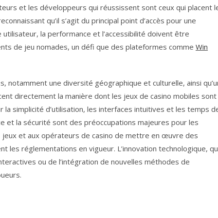
eurs et les développeurs qui réussissent sont ceux qui placent l
onnaissant qu’il s’agit du principal point d’accès pour une
tilisateur, la performance et l’accessibilité doivent être
ements de jeu nomades, un défi que des plateformes comme
Win
s, notamment une diversité géographique et culturelle, ainsi qu’u
cent directement la manière dont les jeux de casino mobiles sont
a simplicité d’utilisation, les interfaces intuitives et les temps d
ce et la sécurité sont des préoccupations majeures pour les
e jeux et aux opérateurs de casino de mettre en œuvre des
 les réglementations en vigueur. L’innovation technologique, qu’
interactives ou de l’intégration de nouvelles méthodes de
oueurs.