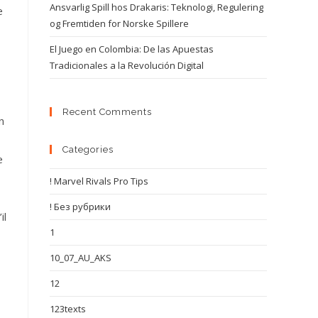
Ansvarlig Spill hos Drakaris: Teknologi, Regulering
e
og Fremtiden for Norske Spillere
El Juego en Colombia: De las Apuestas
Tradicionales a la Revolución Digital
Recent Comments
n
Categories
e
! Marvel Rivals Pro Tips
! Без рубрики
il
1
10_07_AU_AKS
12
123texts