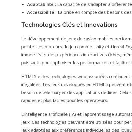
Adaptabilité :
La capacité de s’adapter à différentes
Accessibilité :
La prise en compte des besoins des 
Technologies Clés et Innovations
Le développement de jeux de casino mobiles performa
pointe. Les moteurs de jeu comme Unity et Unreal Eng
immersifs et des expériences interactives riches, mêm
puissants pour optimiser les performances et faciliter
HTML5 et les technologies web associées continuent de j
inégalées. Les jeux développés en HTML5 peuvent être
besoin de télécharger des applications dédiées. Cela s
rapides et plus faciles pour les opérateurs.
L’intelligence artificielle (IA) et l’apprentissage aut
jeux. Ces technologies peuvent être utilisées pour p
jeux adaptées aux préférences individuelles des joue