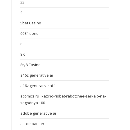
33
4
5bet Casino
6084 done
8
8,6
8ty8 Casino
a16z generative ai
a16z generative ai 1
acomics.ru~kazino-riobet-rabotchee-zerkalo-na-
segodnya 100
adobe generative ai
ai companion