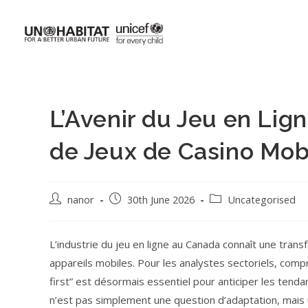
L’Avenir du Jeu en Lig
de Jeux de Casino Mob
nanor
30th June 2026
Uncategorised
L’industrie du jeu en ligne au Canada connaît une tran
appareils mobiles. Pour les analystes sectoriels, comp
first” est désormais essentiel pour anticiper les tendan
n’est pas simplement une question d’adaptation, mais 