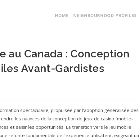
HOME
NEIGHBOURHOOD PROFILES
ne au Canada : Conception
iles Avant-Gardistes
sformation spectaculaire, propulsée par l’adoption généralisée des
rendre les nuances de la conception de jeux de casino “mobile-
ces et saisir les opportunités. La transition vers le jeu mobile
une refonte fondamentale de l’expérience utilisateur, exigeant u