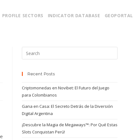
PROFILE SECTORS
INDICATOR DATABASE
GEOPORTAL
Recent Posts
Criptomonedas en Novibet: El Futuro del Juego
para Colombianos
Gana en Casa: El Secreto Detrás de la Diversión
Digital Argentina
¡Descubre la Magia de Megaways™: Por Qué Estas
Slots Conquistan Perú!
ne