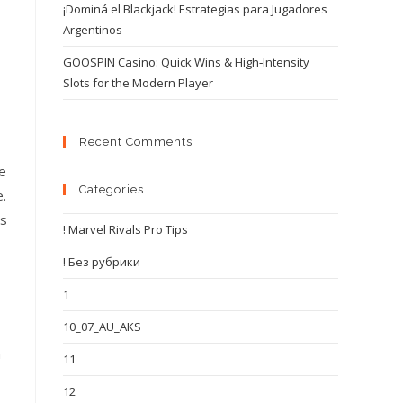
¡Dominá el Blackjack! Estrategias para Jugadores
Argentinos
GOOSPIN Casino: Quick Wins & High‑Intensity
Slots for the Modern Player
Recent Comments
se
Categories
e.
us
! Marvel Rivals Pro Tips
! Без рубрики
1
10_07_AU_AKS
n
11
12