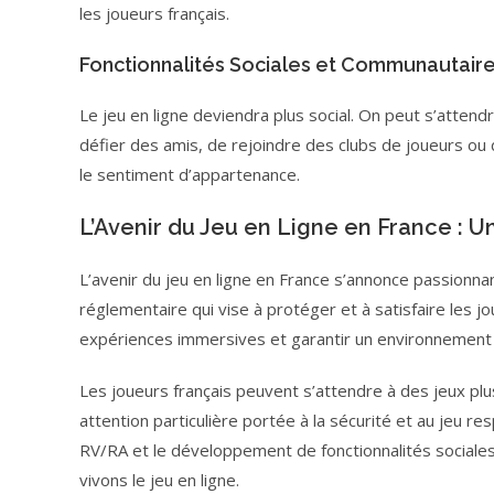
les joueurs français.
Fonctionnalités Sociales et Communautair
Le jeu en ligne deviendra plus social. On peut s’atten
défier des amis, de rejoindre des clubs de joueurs ou
le sentiment d’appartenance.
L’Avenir du Jeu en Ligne en France : 
L’avenir du jeu en ligne en France s’annonce passionn
réglementaire qui vise à protéger et à satisfaire les 
expériences immersives et garantir un environnement 
Les joueurs français peuvent s’attendre à des jeux plus
attention particulière portée à la sécurité et au jeu res
RV/RA et le développement de fonctionnalités sociale
vivons le jeu en ligne.