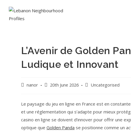
L’Avenir de Golden Pa
Ludique et Innovant
nanor
20th June 2026
Uncategorised
Le paysage du jeu en ligne en France est en constante
et une réglementation qui s’adapte pour mieux protég
casino en ligne se doivent d’innover pour offrir une e
optique que
Golden Panda
se positionne comme un acte