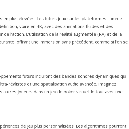
us en plus élevées. Les futurs jeux sur les plateformes comme
inition, voire en 4K, avec des animations fluides et des
de l’action. L’utilisation de la réalité augmentée (RA) et de la
 courante, offrant une immersion sans précédent, comme si l’on se
eloppements futurs incluront des bandes sonores dynamiques qui
ltra-réalistes et une spatialisation audio avancée. Imaginez
 autres joueurs dans un jeu de poker virtuel, le tout avec une
 expériences de jeu plus personnalisées. Les algorithmes pourront