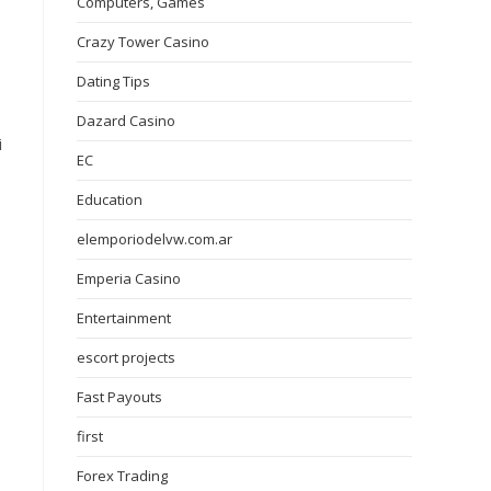
Computers, Games
Crazy Tower Сasino
Dating Tips
Dazard Casino
i
EC
Education
elemporiodelvw.com.ar
Emperia Casino
Entertainment
escort projects
Fast Payouts
first
Forex Trading