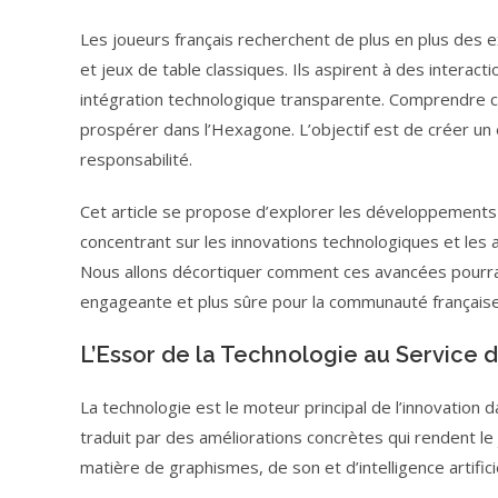
Les joueurs français recherchent de plus en plus des 
et jeux de table classiques. Ils aspirent à des interact
intégration technologique transparente. Comprendre c
prospérer dans l’Hexagone. L’objectif est de créer un 
responsabilité.
Cet article se propose d’explorer les développements 
concentrant sur les innovations technologiques et les a
Nous allons décortiquer comment ces avancées pourrai
engageante et plus sûre pour la communauté française
L’Essor de la Technologie au Service 
La technologie est le moteur principal de l’innovation d
traduit par des améliorations concrètes qui rendent le j
matière de graphismes, de son et d’intelligence artifi