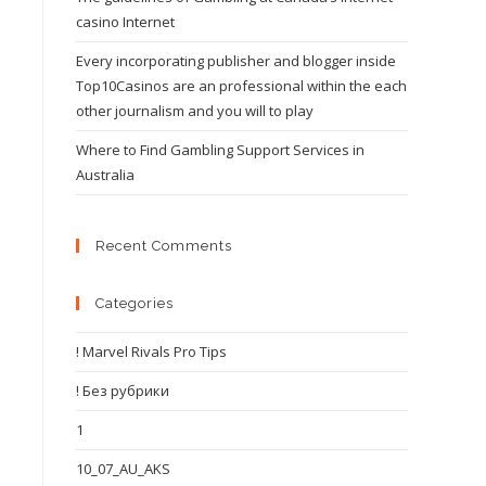
casino Internet
Every incorporating publisher and blogger inside
Top10Casinos are an professional within the each
other journalism and you will to play
Where to Find Gambling Support Services in
Australia
Recent Comments
Categories
! Marvel Rivals Pro Tips
! Без рубрики
1
10_07_AU_AKS