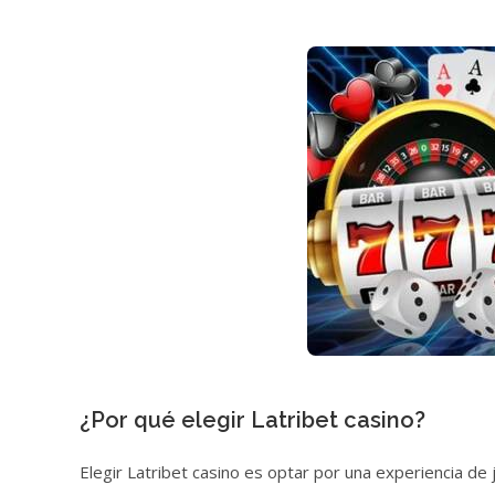
¿Por qué elegir Latribet casino?
Elegir Latribet casino es optar por una experiencia d