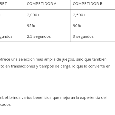
BET
COMPETIDOR A
COMPETIDOR B
+
2,000+
2,500+
95%
90%
egundos
2.5 segundos
3 segundos
ofrece una selección más amplia de juegos, sino que también
o en transacciones y tiempos de carga, lo que lo convierte en
ibet brinda varios beneficios que mejoran la experiencia del
acados: