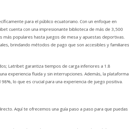
ecíficamente para el público ecuatoriano. Con un enfoque en
tribet cuenta con una impresionante biblioteca de más de 3,500
as más populares hasta juegos de mesa y apuestas deportivas.
cales, brindando métodos de pago que son accesibles y familiare
dos; Latribet garantiza tiempos de carga inferiores a 1.8
una experiencia fluida y sin interrupciones. Además, la plataforma
l 98%, lo que es crucial para una experiencia de juego positiva.
directo. Aquí te ofrecemos una guía paso a paso para que puedas