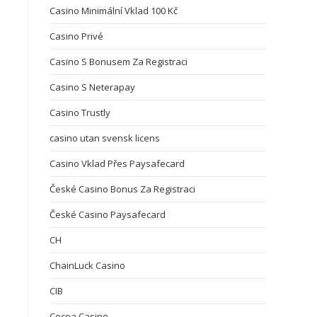
Casino Minimální Vklad 100 Kč
Casino Privé
Casino S Bonusem Za Registraci
Casino S Neterapay
Casino Trustly
casino utan svensk licens
Casino Vklad Přes Paysafecard
České Casino Bonus Za Registraci
České Casino Paysafecard
CH
ChainLuck Casino
CIB
Cocoa Casino