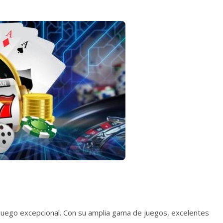
e juego excepcional. Con su amplia gama de juegos, excelentes