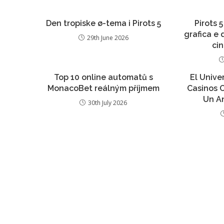
Den tropiske ø-tema i Pirots 5
Pirots 5
grafica e
29th June 2026
ci
Top 10 online automatů s
El Unive
MonacoBet reálným příjmem
Casinos O
Un An
30th July 2026