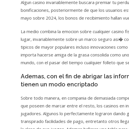
Algun casino invariablemente buscara premiar tu perd
bonificaciones, posteriormente de que los usuarios est
mayo sobre 2024, los bonos de recibimiento hallan vu
La medio combina la emocion sobre cualquier casino fi
lugar, invariablemente sobre un marco seguro asi� co
tipicos de mayor populares incluso innovaciones como l
importa hacerse amiga de la grasa consolida como uno 
mundo, con el pasar del tiempo cualquier folleto que
Ademas, con el fin de abrigar las info
tienen un modo encriptado
Sobre todo manera, en compania de demasiada competic
que poseen de marcar entre el resto, los casinos en in
jugadores. Algunos lo perfectamente lograron dando g
transpirado facilidades de pago, entretanto otros lleg