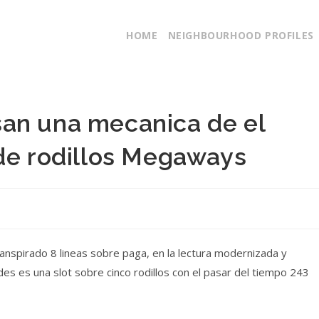
HOME
NEIGHBOURHOOD PROFILES
an una mecanica de el
 de rodillos Megaways
ranspirado 8 lineas sobre paga, en la lectura modernizada y
es es una slot sobre cinco rodillos con el pasar del tiempo 243