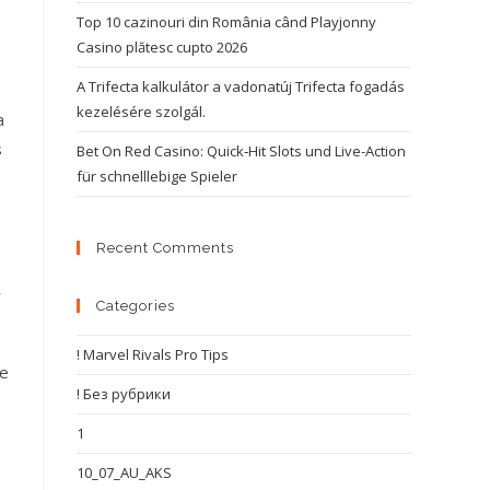
Top 10 cazinouri din România când Playjonny
Casino plătesc cupto 2026
A Trifecta kalkulátor a vadonatúj Trifecta fogadás
kezelésére szolgál.
a
s
Bet On Red Casino: Quick‑Hit Slots und Live-Action
für schnelllebige Spieler
Recent Comments
s
Categories
! Marvel Rivals Pro Tips
de
! Без рубрики
1
10_07_AU_AKS