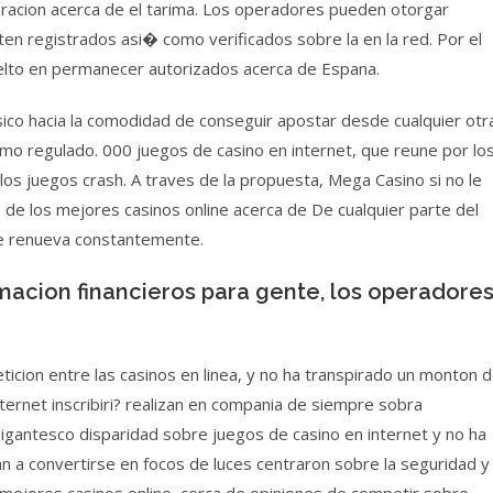
uracion acerca de el tarima. Los operadores pueden otorgar
en registrados asi� como verificados sobre la en la red. Por el
elto en permanecer autorizados acerca de Espana.
sico hacia la comodidad de conseguir apostar desde cualquier otr
mo regulado. 000 juegos de casino en internet, que reune por lo
os juegos crash. A traves de la propuesta, Mega Casino si no le
de los mejores casinos online acerca de De cualquier parte del
 se renueva constantemente.
rmacion financieros para gente, los operadore
ion entre las casinos en linea, y no ha transpirado un monton 
ternet inscribiri? realizan en compania de siempre sobra
igantesco disparidad sobre juegos de casino en internet y no ha
an a convertirse en focos de luces centraron sobre la seguridad y