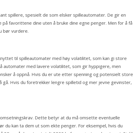
t spillere, spesielt de som elsker spilleautomater. De gir en
lene på favorittene dine uten å bruke dine egne penger. Men for å få
du bør vurdere.
knyttet til spilleautomater med høy volatilitet, som kan gi store
å automater med lavere volatilitet, som gir hyppigere, men
 ønsker å oppnå. Hvis du er ute etter spenning og potensielt store
 gå. Hvis du foretrekker lengre spilletid og mer jevne gevinster,
d omsetningskrav. Dette betyr at du må omsette eventuelle
r før du kan ta dem ut som ekte penger. For eksempel, hvis du