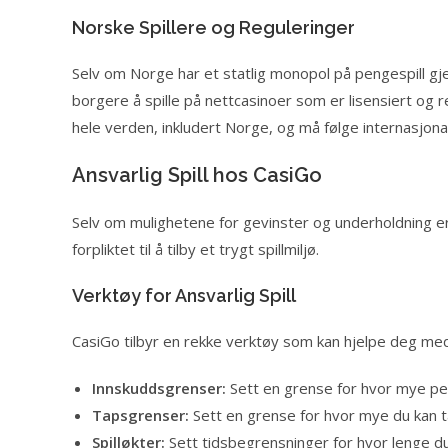
Norske Spillere og Reguleringer
Selv om Norge har et statlig monopol på pengespill gje
borgere å spille på nettcasinoer som er lisensiert og reg
hele verden, inkludert Norge, og må følge internasjona
Ansvarlig Spill hos CasiGo
Selv om mulighetene for gevinster og underholdning er s
forpliktet til å tilby et trygt spillmiljø.
Verktøy for Ansvarlig Spill
CasiGo tilbyr en rekke verktøy som kan hjelpe deg med å
Innskuddsgrenser:
Sett en grense for hvor mye pen
Tapsgrenser:
Sett en grense for hvor mye du kan tape
Spilløkter:
Sett tidsbegrensninger for hvor lenge du k