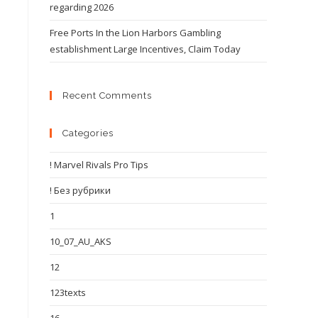
regarding 2026
Free Ports In the Lion Harbors Gambling
establishment Large Incentives, Claim Today
Recent Comments
Categories
! Marvel Rivals Pro Tips
! Без рубрики
1
10_07_AU_AKS
12
123texts