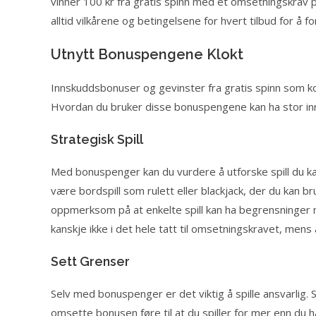
vinner 100 kr fra gratis spinn med et omsetningskrav p
alltid vilkårene og betingelsene for hvert tilbud for å fo
Utnytt Bonuspengene Klokt
Innskuddsbonuser og gevinster fra gratis spinn som ko
Hvordan du bruker disse bonuspengene kan ha stor innv
Strategisk Spill
Med bonuspenger kan du vurdere å utforske spill du kan
være bordspill som rulett eller blackjack, der du kan b
oppmerksom på at enkelte spill kan ha begrensninger n
kanskje ikke i det hele tatt til omsetningskravet, men
Sett Grenser
Selv med bonuspenger er det viktig å spille ansvarlig. S
omsette bonusen føre til at du spiller for mer enn du ha