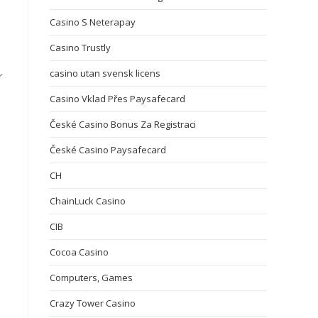
Casino S Neterapay
Casino Trustly
casino utan svensk licens
r
Casino Vklad Přes Paysafecard
České Casino Bonus Za Registraci
České Casino Paysafecard
CH
ChainLuck Casino
CIB
Cocoa Casino
Computers, Games
Crazy Tower Сasino