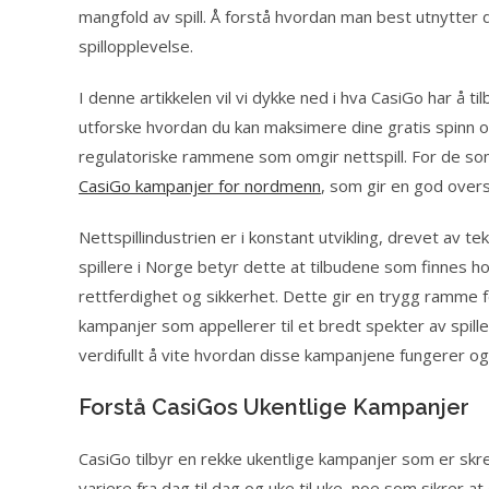
mangfold av spill. Å forstå hvordan man best utnytter
spillopplevelse.
I denne artikkelen vil vi dykke ned i hva CasiGo har å t
utforske hvordan du kan maksimere dine gratis spinn o
regulatoriske rammene som omgir nettspill. For de som
CasiGo kampanjer for nordmenn
, som gir en god overs
Nettspillindustrien er i konstant utvikling, drevet av 
spillere i Norge betyr dette at tilbudene som finnes h
rettferdighet og sikkerhet. Dette gir en trygg ramme 
kampanjer som appellerer til et bredt spekter av spille
verdifullt å vite hvordan disse kampanjene fungerer o
Forstå CasiGos Ukentlige Kampanjer
CasiGo tilbyr en rekke ukentlige kampanjer som er skr
variere fra dag til dag og uke til uke, noe som sikrer at