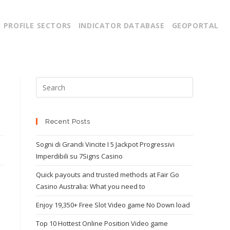
PROFILE SECTORS
INDICATOR DATABASE
GEOPORTAL
Recent Posts
Sogni di Grandi Vincite I 5 Jackpot Progressivi
Imperdibili su 7Signs Casino
Quick payouts and trusted methods at Fair Go
Casino Australia: What you need to
Enjoy 19,350+ Free Slot Video game No Down load
Top 10 Hottest Online Position Video game