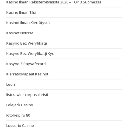
Kasino Ilman Rekisteröitymistä 2026 – TOP 3 Suomessa
Kasino Ilman Tiliä
Kasinot Ilman Kierrätystä
Kasinot Netissä
Kasyno Bez Weryfikacji
Kasyno Bez Weryfikacji Kyc
Kasyno Z Paysafecard
Kierrätysvapaat Kasinot
Leon
listcrawler corpus christi
LolaJack Casino
lotohelp.ru 80
Lussurio Casino