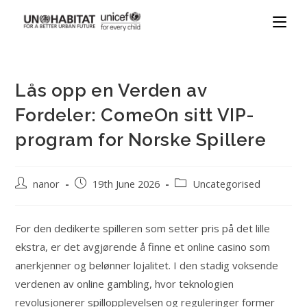
Lås opp en Verden av
Fordeler: ComeOn sitt VIP-
program for Norske Spillere
nanor
19th June 2026
Uncategorised
For den dedikerte spilleren som setter pris på det lille
ekstra, er det avgjørende å finne et online casino som
anerkjenner og belønner lojalitet. I den stadig voksende
verdenen av online gambling, hvor teknologien
revolusjonerer spillopplevelsen og reguleringer former