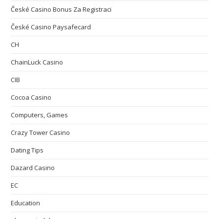
České Casino Bonus Za Registraci
České Casino Paysafecard
CH
ChainLuck Casino
CIB
Cocoa Casino
Computers, Games
Crazy Tower Сasino
Dating Tips
Dazard Casino
EC
Education