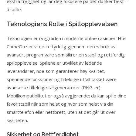
ekstra trygghet og lar deg fokusere på det du liker best –
å spille.
Teknologiens Rolle i Spillopplevelsen
Teknologien er ryggraden i moderne online casinoer. Hos
ComeOn ser vi dette tydelig gjennom deres bruk av
avansert programvare som sikrer en stabil og rettferdig
spillopplevelse. Spillene er utviklet av ledende
leverandører, noe som garanterer høy kvalitet,
spennende funksjoner og tilfeldige utfall takket være
avanserte tilfeldige tallgeneratorer (RNG-er).
Mobilkompatibilitet er også avgjørende; du kan spille dine
favorittspill når som helst og hvor som helst via din
smarttelefon eller nettbrett, uten at det går ut over
kvaliteten.
Sikkerhet og Rettferdighet