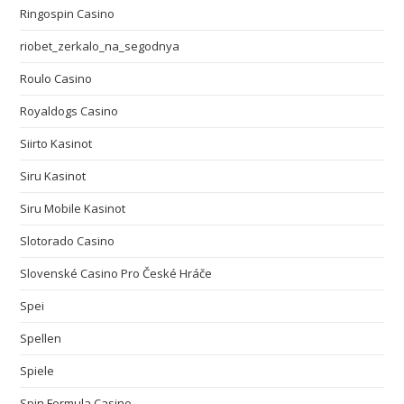
Ringospin Casino
riobet_zerkalo_na_segodnya
Roulo Casino
Royaldogs Casino
Siirto Kasinot
Siru Kasinot
Siru Mobile Kasinot
Slotorado Casino
Slovenské Casino Pro České Hráče
Spei
Spellen
Spiele
Spin Formula Casino