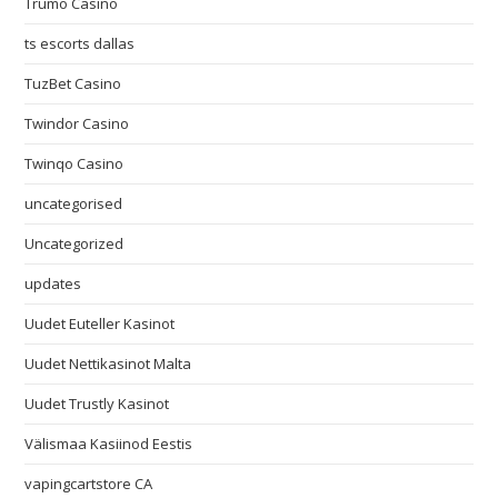
Trumo Casino
ts escorts dallas
TuzBet Casino
Twindor Casino
Twinqo Casino
uncategorised
Uncategorized
updates
Uudet Euteller Kasinot
Uudet Nettikasinot Malta
Uudet Trustly Kasinot
Välismaa Kasiinod Eestis
vapingcartstore CA