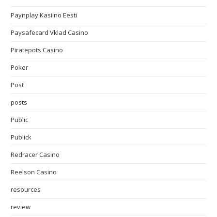
Paynplay Kasiino Eesti
Paysafecard Vklad Casino
Piratepots Casino
Poker
Post
posts
Public
Publick
Redracer Casino
Reelson Casino
resources
review