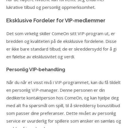
lukrative tilbud og personlig oppmerksomhet.
Eksklusive Fordeler for VIP-medlemmer
Det som virkelig skiller ComeOn sitt VIP-program ut, er
bredden og kvaliteten på de eksklusive fordelene. Disse
er ikke bare standard tilbud; de er skreddersydd for å gi
en følelse av eksklusivitet og verdi.
Personlig VIP-behandling
Når du når et visst nivå i VIP-programmet, kan du få tildelt
en personlig VIP-manager. Denne personen er din
dedikerte kontaktperson hos ComeOn, og kan hjelpe deg
med alt fra spørsmål om spill, til å skreddersy bonustilbud
som passer dine preferanser. Dette nivået av personlig
service er uvurderlig for spillere som ønsker en sømløs og