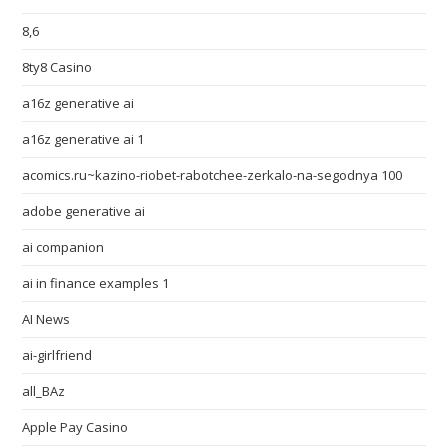
8,6
8ty8 Casino
a16z generative ai
a16z generative ai 1
acomics.ru~kazino-riobet-rabotchee-zerkalo-na-segodnya 100
adobe generative ai
ai companion
ai in finance examples 1
AI News
ai-girlfriend
all_BAz
Apple Pay Casino