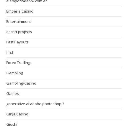
elemporiodelvw.com.ar
Emperia Casino
Entertainment
escort projects
Fast Payouts
first
Forex Trading
Gambling
Gambling/Casino
Games
generative ai adobe photoshop 3
Ginja Casino
Giochi