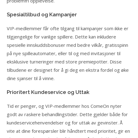
problemfri opplevelse.
Spesialtilbud og Kampanjer
VIP-medlemmer får ofte tilgang til kampanjer som ikke er
tilgjengelige for vanlige spillere. Dette kan inkludere
spesielle innskuddsbonuser med bedre vilkår, gratisspinn
på nye spilleautomater, eller til og med invitasjoner til
eksklusive turneringer med store premiepotter. Disse
tilbudene er designet for å gi deg en ekstra fordel og øke
dine sjanser til å vinne.
Prioritert Kundeservice og Uttak
Tid er penger, og VIP-medlemmer hos ComeOn nyter
godt av raskere behandlingstider. Dette gjelder både for
kundeservicehenvendelser og for uttak av gevinster. Å
vite at dine forespørsler blir håndtert med prioritet, gir en