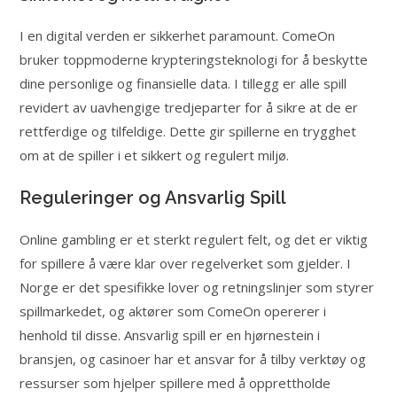
I en digital verden er sikkerhet paramount. ComeOn
bruker toppmoderne krypteringsteknologi for å beskytte
dine personlige og finansielle data. I tillegg er alle spill
revidert av uavhengige tredjeparter for å sikre at de er
rettferdige og tilfeldige. Dette gir spillerne en trygghet
om at de spiller i et sikkert og regulert miljø.
Reguleringer og Ansvarlig Spill
Online gambling er et sterkt regulert felt, og det er viktig
for spillere å være klar over regelverket som gjelder. I
Norge er det spesifikke lover og retningslinjer som styrer
spillmarkedet, og aktører som ComeOn opererer i
henhold til disse. Ansvarlig spill er en hjørnestein i
bransjen, og casinoer har et ansvar for å tilby verktøy og
ressurser som hjelper spillere med å opprettholde