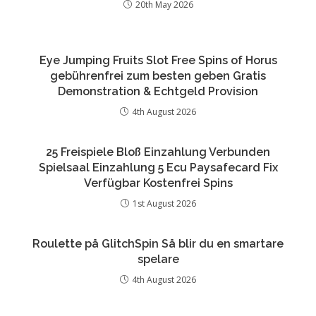
20th May 2026
Eye Jumping Fruits Slot Free Spins of Horus
gebührenfrei zum besten geben Gratis
Demonstration & Echtgeld Provision
4th August 2026
25 Freispiele Bloß Einzahlung Verbunden
Spielsaal Einzahlung 5 Ecu Paysafecard Fix
Verfügbar Kostenfrei Spins
1st August 2026
Roulette på GlitchSpin Så blir du en smartare
spelare
4th August 2026