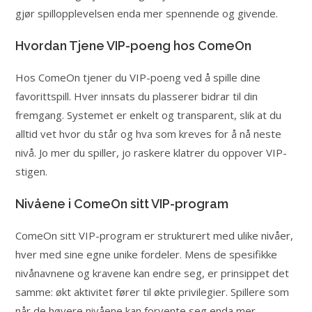
gjør spillopplevelsen enda mer spennende og givende.
Hvordan Tjene VIP-poeng hos ComeOn
Hos ComeOn tjener du VIP-poeng ved å spille dine
favorittspill. Hver innsats du plasserer bidrar til din
fremgang. Systemet er enkelt og transparent, slik at du
alltid vet hvor du står og hva som kreves for å nå neste
nivå. Jo mer du spiller, jo raskere klatrer du oppover VIP-
stigen.
Nivåene i ComeOn sitt VIP-program
ComeOn sitt VIP-program er strukturert med ulike nivåer,
hver med sine egne unike fordeler. Mens de spesifikke
nivånavnene og kravene kan endre seg, er prinsippet det
samme: økt aktivitet fører til økte privilegier. Spillere som
når de høyere nivåene kan forvente seg enda mer