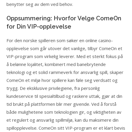
benytter seg av dem ved behov.
Oppsummering: Hvorfor Velge ComeOn
for Din VIP-opplevelse
For den norske spilleren som søker en online casino-
opplevelse som går utover det vanlige, tilbyr ComeOn et
VIP-program som virkelig leverer. Med et sterkt fokus på
å belønne lojalitet, kombinert med banebrytende
teknologi og et solid rammeverk for ansvarlig spill, skaper
ComeOn et miljø hvor spillere kan føle seg verdsatt og
trygg. De eksklusive privilegiene, fra personlig
kundeservice til spesialtilbud og raskere uttak, gjør at din
tid brukt på plattformen blir mer givende. Ved å forstå
både mulighetene som teknologien gir, og viktigheten av
et regulert og ansvarlig spillmiljø, kan du maksimere din
spillopplevelse. ComeOn sitt VIP-program er et klart bevis