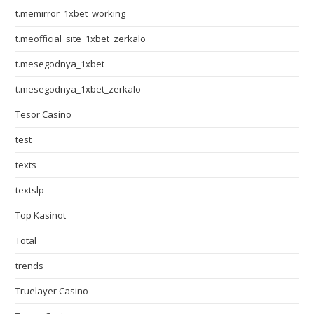
t.memirror_1xbet_working
t.meofficial_site_1xbet_zerkalo
t.mesegodnya_1xbet
t.mesegodnya_1xbet_zerkalo
Tesor Casino
test
texts
textslp
Top Kasinot
Total
trends
Truelayer Casino