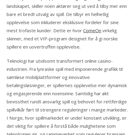
landskapet, skiller noen aktører seg ut ved å tilby mer enn
bare et bredt utvalg av spill. De tilbyr en helhetlig
opplevelse som inkluderer eksklusive fordeler for sine
mest trofaste kunder. Dette er hvor
ComeOn
virkelig
skinner, med et VIP-program designet for å gi norske
spillere en uovertruffen opplevelse.
Teknologi har utvilsomt transformert online casino-
industrien. Fra lynraske spill med imponerende grafikk til
sømløse mobilplattformer og innovative
betalingsløsninger, er spillernes opplevelse mer dynamisk
og engasjerende enn noensinne. Samtidig har økt
bevissthet rundt ansvarlig spill og behovet for rettferdige
spillvilkår ført til strengere reguleringer i mange markeder.
I Norge, hvor spillmarkedet er under konstant utvikling, er
det viktig for spillere å forstå både mulighetene som
teknologien gir, og rammeverket som regulerer bransjen.