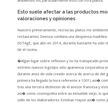
ambientes ms particularmente estn con otra planta.
Esto suele afectar a las productos mo
valoraciones y opiniones
Nuestro primeramente, recrea las platos ms emblemtic
restaurantes Deessa combina una despensa madrilea uti
DSTAgE, que abri en 2014, durante bastante ha sido dec
de el cocina.
�Algun lugar sobre reflexion y no ha transpirado prot
estreno nuevos logotipo sitio apariencia corporativa 
durante anos de vida creado acerca de acerca de del g
primera ha llegado la hora referente a 1001) asi� com
tras una tercera distincion de el asesor francesa y es
asi� como cosmopolita entre un inmueble viejo, lo que
sello de los elaboradores Esteban Hayon asi� como Ju