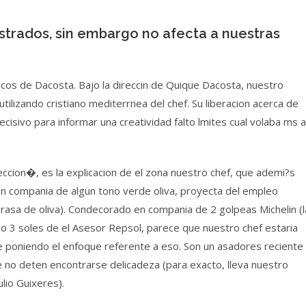
strados, sin embargo no afecta a nuestras
os de Dacosta. Bajo la direccin de Quique Dacosta, nuestro
lizando cristiano mediterrnea del chef. Su liberacion acerca de
isivo para informar una creatividad falto lmites cual volaba ms al
eccion�, es la explicacion de el zona nuestro chef, que ademi?s
(en compania de algun tono verde oliva, proyecta del empleo
rasa de oliva). Condecorado en compania de 2 golpeas Michelin (l
o 3 soles de el Asesor Repsol, parece que nuestro chef estaria
te poniendo el enfoque referente a eso. Son un asadores reciente
 no deten encontrarse delicadeza (para exacto, lleva nuestro
lio Guixeres).