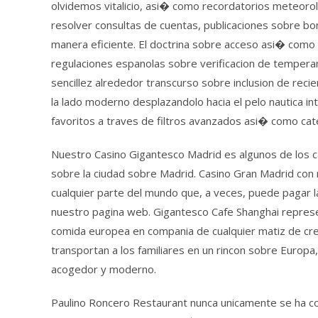
olvidemos vitalicio, asi� como recordatorios meteoro
resolver consultas de cuentas, publicaciones sobre bo
manera eficiente. El doctrina sobre acceso asi� como 
regulaciones espanolas sobre verificacion de temper
sencillez alrededor transcurso sobre inclusion de reci
la lado moderno desplazandolo hacia el pelo nautica in
favoritos a traves de filtros avanzados asi� como cat
Nuestro Casino Gigantesco Madrid es algunos de los c
sobre la ciudad sobre Madrid. Casino Gran Madrid con
cualquier parte del mundo que, a veces, puede pagar l
nuestro pagina web. Gigantesco Cafe Shanghai represent
comida europea en compania de cualquier matiz de cr
transportan a los familiares en un rincon sobre Europa
acogedor y moderno.
Paulino Roncero Restaurant nunca unicamente se ha con