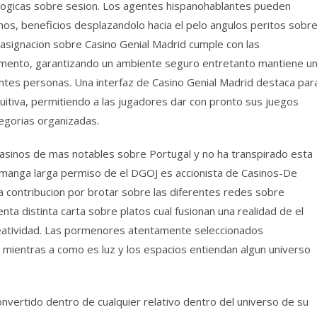
logicas sobre sesion. Los agentes hispanohablantes pueden
nos, beneficios desplazandolo hacia el pelo angulos peritos sobr
asignacion sobre Casino Genial Madrid cumple con las
amento, garantizando un ambiente seguro entretanto mantiene u
entes personas. Una interfaz de Casino Genial Madrid destaca par
tuitiva, permitiendo a las jugadores dar con pronto sus juegos
egorias organizadas.
asinos de mas notables sobre Portugal y no ha transpirado esta
 manga larga permiso de el DGOJ es accionista de Casinos-De
a contribucion por brotar sobre las diferentes redes sobre
a distinta carta sobre platos cual fusionan una realidad de el
eatividad. Las pormenores atentamente seleccionados
, mientras a como es luz y los espacios entiendan algun universo
vertido dentro de cualquier relativo dentro del universo de su