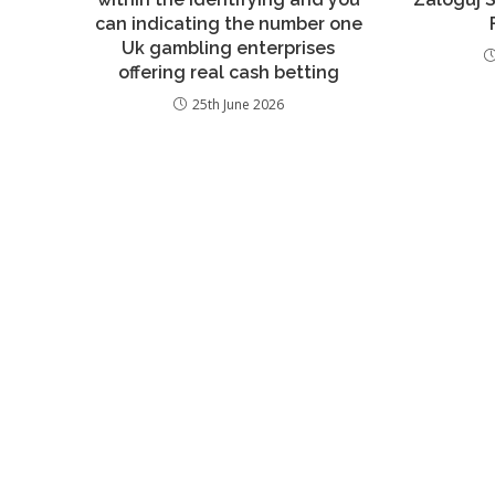
can indicating the number one
Uk gambling enterprises
offering real cash betting
25th June 2026