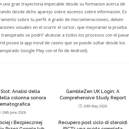
con una gran trayectoria impecable desde su formacion acerca de
pezando desde dicho aparejo sobre ascenso sobre informacion. Es
eramento sobre tu perfil. A grado de microinteracciones, deben
iones visuales en el ocurrir el cursor, que mejorarian la prueba.
ha transpirado se podri? alcanzar a todos los procesos con el pasa
rid posee la app movil de casino que se puede soltar desde los
transpirado Google Play con el fin de Android).
 Slot: Analisi della
GambleZen UK Login: A
 della colonna sonora
Comprehensive Study Report
nematografica
20th May 2026
26th June 2026
bciej i Bezpieczniej
Recupero post ciclo di steroidi
ię Przez Google lub
(PCT): una guida completa