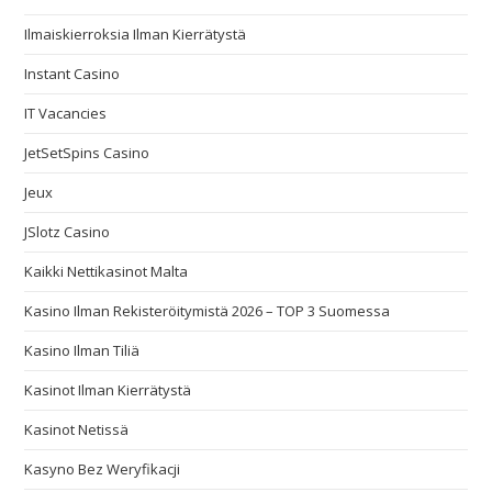
Ilmaiskierroksia Ilman Kierrätystä
Instant Casino
IT Vacancies
JetSetSpins Casino
Jeux
JSlotz Casino
Kaikki Nettikasinot Malta
Kasino Ilman Rekisteröitymistä 2026 – TOP 3 Suomessa
Kasino Ilman Tiliä
Kasinot Ilman Kierrätystä
Kasinot Netissä
Kasyno Bez Weryfikacji