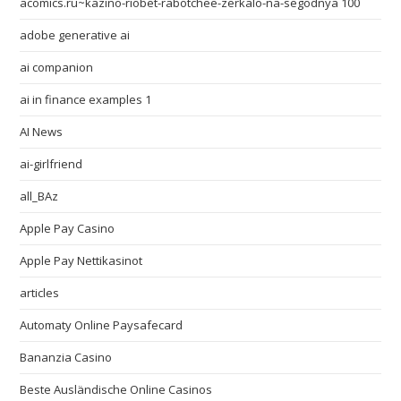
acomics.ru~kazino-riobet-rabotchee-zerkalo-na-segodnya 100
adobe generative ai
ai companion
ai in finance examples 1
AI News
ai-girlfriend
all_BAz
Apple Pay Casino
Apple Pay Nettikasinot
articles
Automaty Online Paysafecard
Bananzia Casino
Beste Ausländische Online Casinos