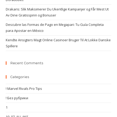
Drakaris: Slik Maksimerer Du Ukentlige Kampanjer og Får Mest Ut
Av Dine Gratisspinn og Bonuser
Descubre las Formas de Pago en Megapari: Tu Guía Completa
para Apostar en México
Kendte Ansigters Magt Online Casinoer Bruger Til At Lokke Danske
Spillere
Recent Comments
Categories
! Marvel Rivals Pro Tips
! Без рубрики
1
10_07_AU_AKS