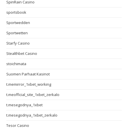
SpinRain Casino
sportsbook
Sportwedden
Sportwetten
Starfy Casino
Stealthbet Casino
stoichimata
Suomen Parhaat Kasinot
t.memirror_1xbet_working
t.meofficial_site_1xbet_zerkalo
t.mesegodnya_1xbet
t.mesegodnya_1xbet_zerkalo
Tesor Casino