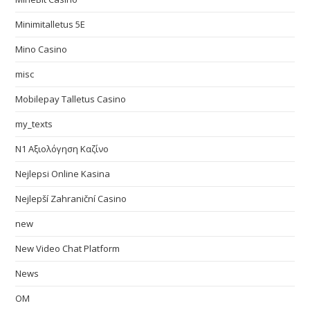
Minimitalletus 5E
Mino Casino
misc
Mobilepay Talletus Casino
my_texts
N1 Αξιολόγηση Καζίνο
Nejlepsi Online Kasina
Nejlepší Zahraniční Casino
new
New Video Chat Platform
News
OM