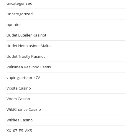
uncategorised
Uncategorized
updates
Uudet Euteller Kasinot
Uudet Nettikasinot Malta
Uudet Trustly Kasinot
Välismaa Kasiinod Eestis
vapingcartstore CA
Vipsta Casino
Voom Casino
WildChance Casino
Wildies Casino
XX_07_ES_AKS