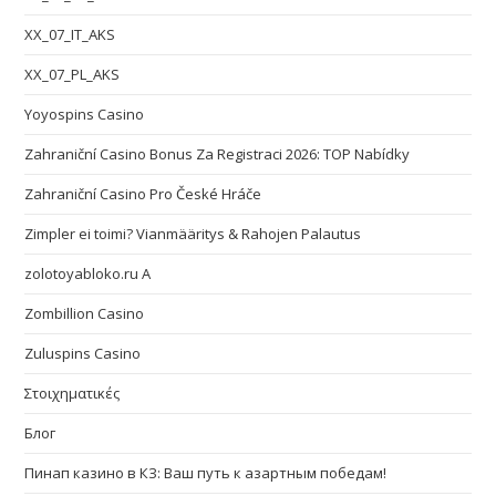
XX_07_IT_AKS
XX_07_PL_AKS
Yoyospins Casino
Zahraniční Casino Bonus Za Registraci 2026: TOP Nabídky
Zahraniční Casino Pro České Hráče
Zimpler ei toimi? Vianmääritys & Rahojen Palautus
zolotoyabloko.ru A
Zombillion Casino
Zuluspins Casino
Στοιχηματικές
Блог
Пинап казино в КЗ: Ваш путь к азартным победам!