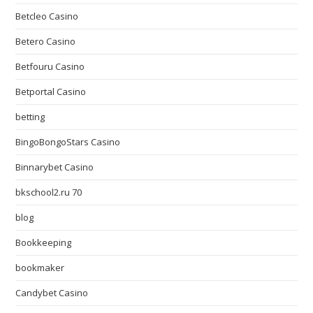
Betcleo Casino
Betero Casino
Betfouru Casino
Betportal Casino
betting
BingoBongoStars Casino
Binnarybet Casino
bkschool2.ru 70
blog
Bookkeeping
bookmaker
Candybet Casino