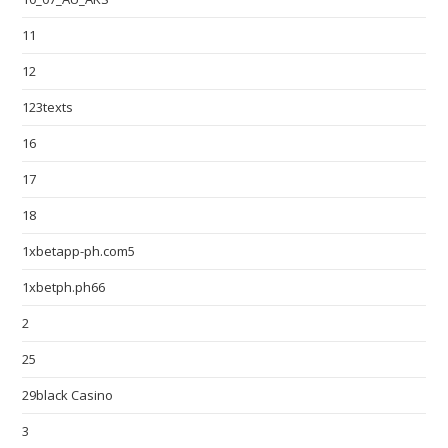
11
12
123texts
16
17
18
1xbetapp-ph.com5
1xbetph.ph66
2
25
29black Casino
3