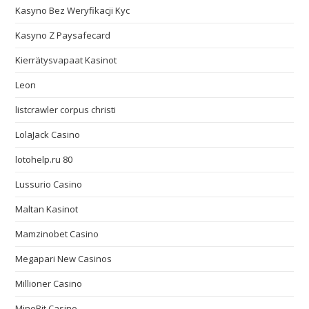
Kasyno Bez Weryfikacji Kyc
Kasyno Z Paysafecard
Kierrätysvapaat Kasinot
Leon
listcrawler corpus christi
LolaJack Casino
lotohelp.ru 80
Lussurio Casino
Maltan Kasinot
Mamzinobet Casino
Megapari New Casinos
Millioner Casino
MineBit Casino