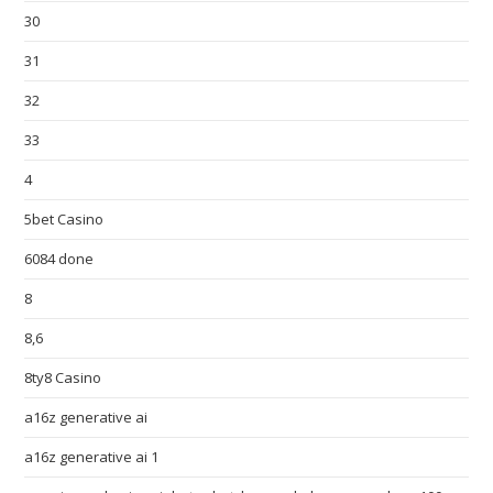
30
31
32
33
4
5bet Casino
6084 done
8
8,6
8ty8 Casino
a16z generative ai
a16z generative ai 1