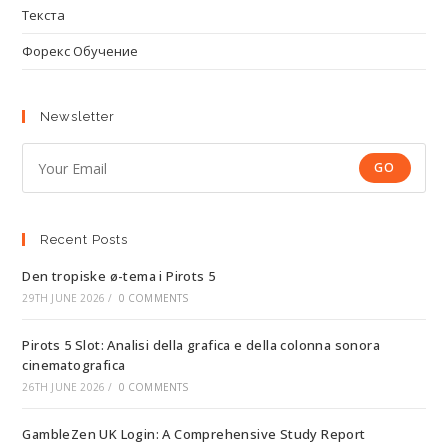
Текста
Форекс Обучение
Newsletter
GO
Recent Posts
Den tropiske ø-tema i Pirots 5
29TH JUNE 2026
/
0 COMMENTS
Pirots 5 Slot: Analisi della grafica e della colonna sonora
cinematografica
26TH JUNE 2026
/
0 COMMENTS
GambleZen UK Login: A Comprehensive Study Report