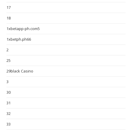
17
18
1xbetapp-ph.com5
1xbetph.ph66
2
25
29black Casino
3
30
31
32
33