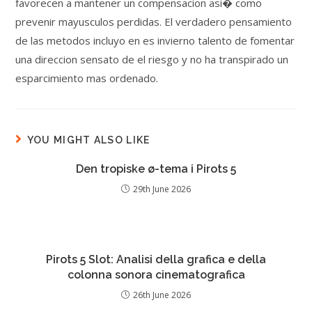
favorecen a mantener un compensacion asi� como
prevenir mayusculos perdidas. El verdadero pensamiento
de las metodos incluyo en es invierno talento de fomentar
una direccion sensato de el riesgo y no ha transpirado un
esparcimiento mas ordenado.
YOU MIGHT ALSO LIKE
Den tropiske ø-tema i Pirots 5
29th June 2026
Pirots 5 Slot: Analisi della grafica e della
colonna sonora cinematografica
26th June 2026