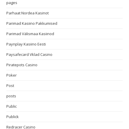
pages
Parhaat Nordea Kasinot
Parimad Kasiino Pakkumised
Parimad Välismaa Kasiinod
Paynplay Kasiino Eesti
Paysafecard Vklad Casino
Piratepots Casino
Poker
Post
posts
Public
Publick
Redracer Casino