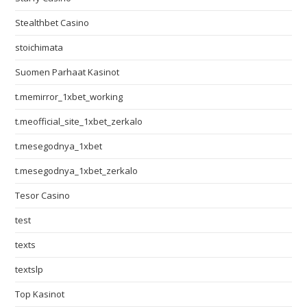
Stealthbet Casino
stoichimata
Suomen Parhaat Kasinot
t.memirror_1xbet_working
t.meofficial_site_1xbet_zerkalo
t.mesegodnya_1xbet
t.mesegodnya_1xbet_zerkalo
Tesor Casino
test
texts
textslp
Top Kasinot