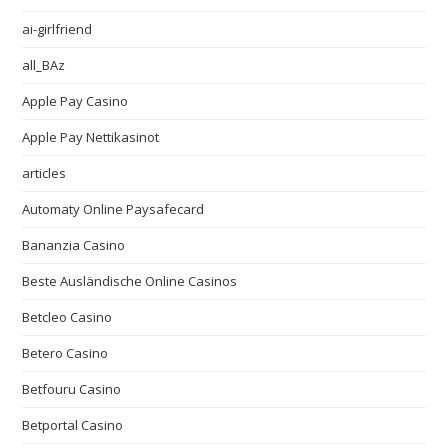
ai-girlfriend
all_BAz
Apple Pay Casino
Apple Pay Nettikasinot
articles
Automaty Online Paysafecard
Bananzia Casino
Beste Ausländische Online Casinos
Betcleo Casino
Betero Casino
Betfouru Casino
Betportal Casino