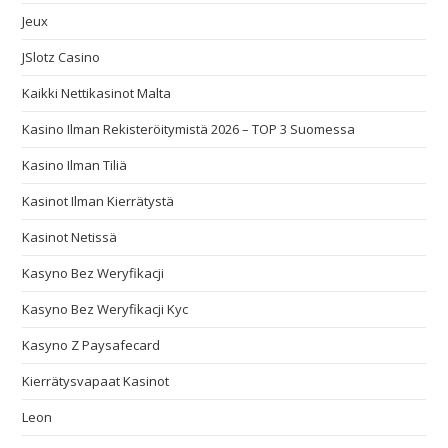
Jeux
JSlotz Casino
Kaikki Nettikasinot Malta
Kasino Ilman Rekisteröitymistä 2026 – TOP 3 Suomessa
Kasino Ilman Tiliä
Kasinot Ilman Kierrätystä
Kasinot Netissä
Kasyno Bez Weryfikacji
Kasyno Bez Weryfikacji Kyc
Kasyno Z Paysafecard
Kierrätysvapaat Kasinot
Leon