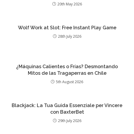
20th May 2026
Wolf Work at Slot: Free Instant Play Game
28th July 2026
¿Máquinas Calientes o Frías? Desmontando
Mitos de las Tragaperras en Chile
5th August 2026
Blackjack: La Tua Guida Essenziale per Vincere
con BaxterBet
29th July 2026