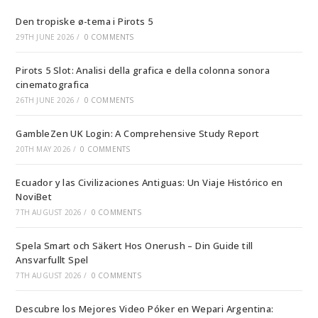
Den tropiske ø-tema i Pirots 5
29TH JUNE 2026
/
0 COMMENTS
Pirots 5 Slot: Analisi della grafica e della colonna sonora
cinematografica
26TH JUNE 2026
/
0 COMMENTS
GambleZen UK Login: A Comprehensive Study Report
20TH MAY 2026
/
0 COMMENTS
Ecuador y las Civilizaciones Antiguas: Un Viaje Histórico en
NoviBet
7TH AUGUST 2026
/
0 COMMENTS
Spela Smart och Säkert Hos Onerush – Din Guide till
Ansvarfullt Spel
7TH AUGUST 2026
/
0 COMMENTS
Descubre los Mejores Video Póker en Wepari Argentina: