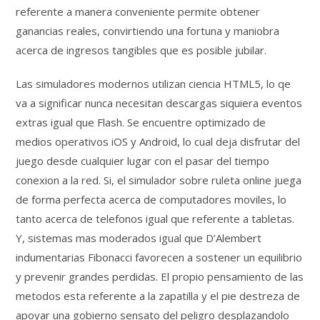
referente a manera conveniente permite obtener
ganancias reales, convirtiendo una fortuna y maniobra
acerca de ingresos tangibles que es posible jubilar.
Las simuladores modernos utilizan ciencia HTML5, lo qe
va a significar nunca necesitan descargas siquiera eventos
extras igual que Flash. Se encuentre optimizado de
medios operativos iOS y Android, lo cual deja disfrutar del
juego desde cualquier lugar con el pasar del tiempo
conexion a la red. Si, el simulador sobre ruleta online juega
de forma perfecta acerca de computadores moviles, lo
tanto acerca de telefonos igual que referente a tabletas.
Y, sistemas mas moderados igual que D’Alembert
indumentarias Fibonacci favorecen a sostener un equilibrio
y prevenir grandes perdidas. El propio pensamiento de las
metodos esta referente a la zapatilla y el pie destreza de
apoyar una gobierno sensato del peligro desplazandolo