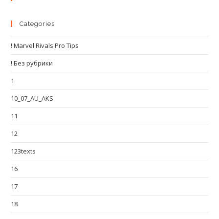
Categories
! Marvel Rivals Pro Tips
! Без рубрики
1
10_07_AU_AKS
11
12
123texts
16
17
18