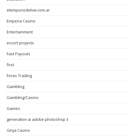
elemporiodelvw.com.ar
Emperia Casino
Entertainment
escort projects
Fast Payouts
first
Forex Trading
Gambling
Gambling/Casino
Games
generative ai adobe photoshop 3
Ginja Casino