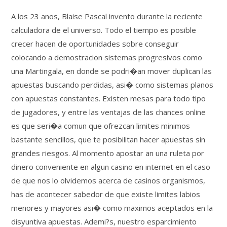
A los 23 anos, Blaise Pascal invento durante la reciente
calculadora de el universo. Todo el tiempo es posible
crecer hacen de oportunidades sobre conseguir
colocando a demostracion sistemas progresivos como
una Martingala, en donde se podri�an mover duplican las
apuestas buscando perdidas, asi� como sistemas planos
con apuestas constantes. Existen mesas para todo tipo
de jugadores, y entre las ventajas de las chances online
es que seri�a comun que ofrezcan limites minimos
bastante sencillos, que te posibilitan hacer apuestas sin
grandes riesgos. Al momento apostar an una ruleta por
dinero conveniente en algun casino en internet en el caso
de que nos lo olvidemos acerca de casinos organismos,
has de acontecer sabedor de que existe limites labios
menores y mayores asi� como maximos aceptados en la
disyuntiva apuestas. Ademi?s, nuestro esparcimiento