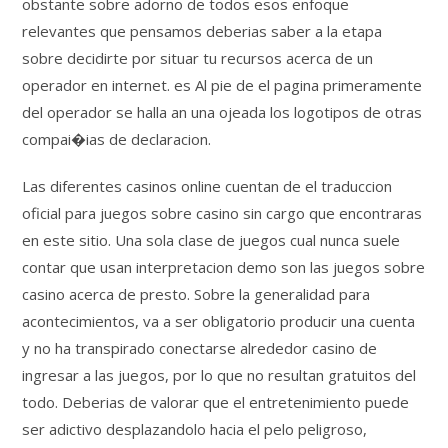
obstante sobre adorno de todos esos enfoque
relevantes que pensamos deberias saber a la etapa
sobre decidirte por situar tu recursos acerca de un
operador en internet. es Al pie de el pagina primeramente
del operador se halla an una ojeada los logotipos de otras
compai�ias de declaracion.
Las diferentes casinos online cuentan de el traduccion
oficial para juegos sobre casino sin cargo que encontraras
en este sitio. Una sola clase de juegos cual nunca suele
contar que usan interpretacion demo son las juegos sobre
casino acerca de presto. Sobre la generalidad para
acontecimientos, va a ser obligatorio producir una cuenta
y no ha transpirado conectarse alrededor casino de
ingresar a las juegos, por lo que no resultan gratuitos del
todo. Deberias de valorar que el entretenimiento puede
ser adictivo desplazandolo hacia el pelo peligroso,