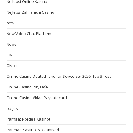
Nejlepsi Online Kasina
Nejlepší Zahraniční Casino
new
New Video Chat Platform
News
OM
OM cc
Online Casino Deutschland für Schweizer 2026: Top 3 Test
Online Casino Paysafe
Online Casino Vklad Paysafecard
pages
Parhaat Nordea Kasinot
Parimad Kasiino Pakkumised