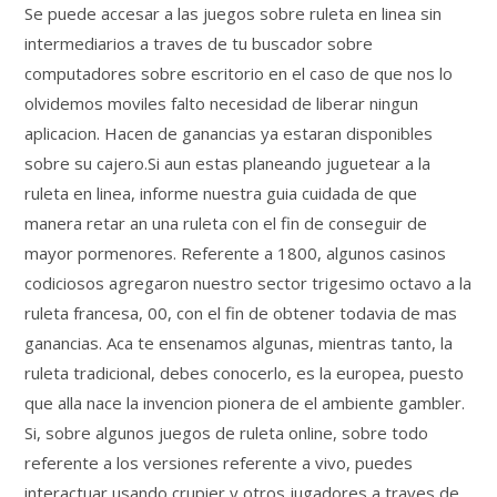
Se puede accesar a las juegos sobre ruleta en linea sin
intermediarios a traves de tu buscador sobre
computadores sobre escritorio en el caso de que nos lo
olvidemos moviles falto necesidad de liberar ningun
aplicacion. Hacen de ganancias ya estaran disponibles
sobre su cajero.Si aun estas planeando juguetear a la
ruleta en linea, informe nuestra guia cuidada de que
manera retar an una ruleta con el fin de conseguir de
mayor pormenores. Referente a 1800, algunos casinos
codiciosos agregaron nuestro sector trigesimo octavo a la
ruleta francesa, 00, con el fin de obtener todavia de mas
ganancias. Aca te ensenamos algunas, mientras tanto, la
ruleta tradicional, debes conocerlo, es la europea, puesto
que alla nace la invencion pionera de el ambiente gambler.
Si, sobre algunos juegos de ruleta online, sobre todo
referente a los versiones referente a vivo, puedes
interactuar usando crupier y otros jugadores a traves de