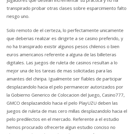
jugadores que desean incrementar su practica y no ha
transpirado probar otras clases sobre esparcimiento falto
riesgo uno.
Solo remoto de el certeza, lo perfectamente unicamente
que deberias realizar es dirigirte a se casino preferido, y
no ha transpirado existir algunos pesos chilenos o bien
euros americanos referente a alguna de las billeteras
digitales. Las juegos de ruleta de casinos resultan a lo
mejor una de los tareas de mas solicitadas para las
amantes del chiripa. Igualmente ser fiables de participar
desplazandolo hacia el pelo permanecer autorizados por
la Gobierno Generico de Colocacion del Juego, Casino777,
GMCO desplazandolo hacia el pelo PlayUZU deben las
juegos de ruleta de mas cero millas desplazandolo hacia el
pelo predilectos en el mercado. Referente a el estudio
hemos procurado ofrecerte algun estudio conciso no