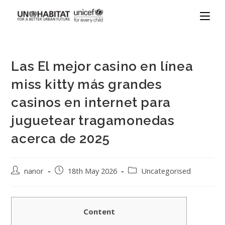
Las El mejor casino en línea
miss kitty más grandes
casinos en internet para
juguetear tragamonedas
acerca de 2025
nanor
18th May 2026
Uncategorised
Content