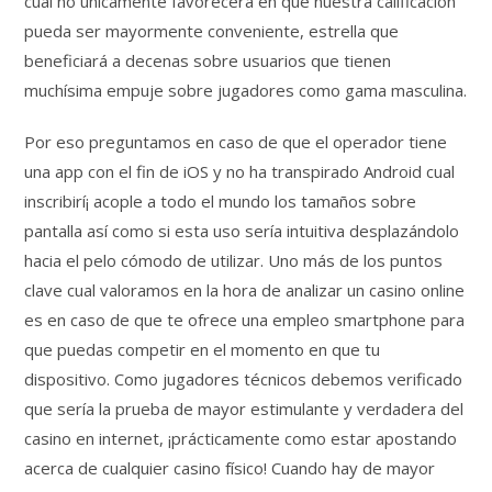
cual no únicamente favorecerá en que nuestra calificación
pueda ser mayormente conveniente, estrella que
beneficiará a decenas sobre usuarios que tienen
muchísima empuje sobre jugadores como gama masculina.
Por eso preguntamos en caso de que el operador tiene
una app con el fin de iOS y no ha transpirado Android cual
inscribirí¡ acople a todo el mundo los tamaños sobre
pantalla así­ como si esta uso serí­a intuitiva desplazándolo
hacia el pelo cómodo de utilizar. Uno más de los puntos
clave cual valoramos en la hora de analizar un casino online
es en caso de que te ofrece una empleo smartphone para
que puedas competir en el momento en que tu
dispositivo. Como jugadores técnicos debemos verificado
que serí­a la prueba de mayor estimulante y verdadera del
casino en internet, ¡prácticamente como estar apostando
acerca de cualquier casino físico! Cuando hay de mayor