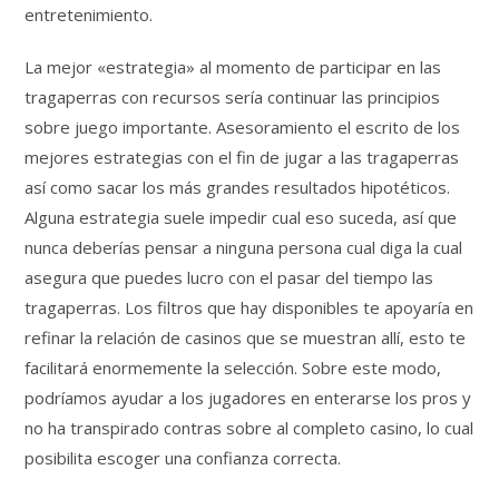
entretenimiento.
La mejor «estrategia» al momento de participar en las
tragaperras con recursos serí­a continuar las principios
sobre juego importante. Asesoramiento el escrito de los
mejores estrategias con el fin de jugar a las tragaperras
así­ como sacar los más grandes resultados hipotéticos.
Alguna estrategia suele impedir cual eso suceda, así que
nunca deberías pensar a ninguna persona cual diga la cual
asegura que puedes lucro con el pasar del tiempo las
tragaperras. Los filtros que hay disponibles te apoyaría en
refinar la relación de casinos que se muestran allí, esto te
facilitará enormemente la selección. Sobre este modo,
podrí­amos ayudar a los jugadores en enterarse los pros y
no ha transpirado contras sobre al completo casino, lo cual
posibilita escoger una confianza correcta.