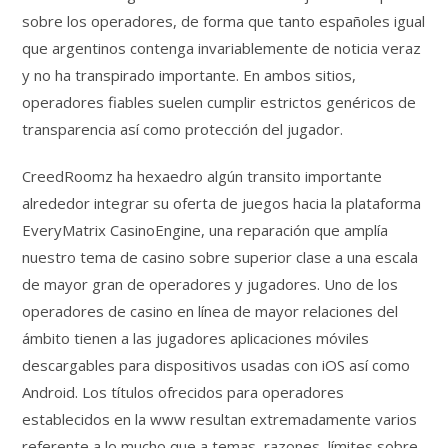
sobre los operadores, de forma que tanto españoles igual
que argentinos contenga invariablemente de noticia veraz
y no ha transpirado importante. En ambos sitios,
operadores fiables suelen cumplir estrictos genéricos de
transparencia así­ como protección del jugador.
CreedRoomz ha hexaedro algún transito importante
alrededor integrar su oferta de juegos hacia la plataforma
EveryMatrix CasinoEngine, una reparación que amplía
nuestro tema de casino sobre superior clase a una escala
de mayor gran de operadores y jugadores. Uno de los
operadores de casino en línea de mayor relaciones del
ámbito tienen a las jugadores aplicaciones móviles
descargables para dispositivos usadas con iOS así­ como
Android. Los títulos ofrecidos para operadores
establecidos en la www resultan extremadamente varios
referente a lo mucho que a temas, razones, límites sobre