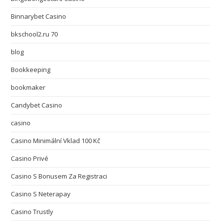
Binnarybet Casino
bkschool2.ru 70
blog
Bookkeeping
bookmaker
Candybet Casino
casino
Casino Minimální Vklad 100 Kč
Casino Privé
Casino S Bonusem Za Registraci
Casino S Neterapay
Casino Trustly