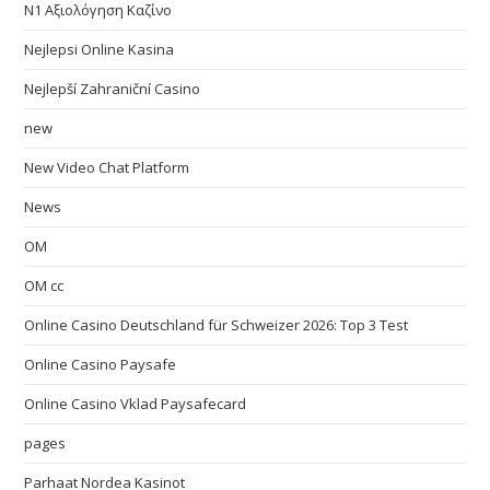
N1 Αξιολόγηση Καζίνο
Nejlepsi Online Kasina
Nejlepší Zahraniční Casino
new
New Video Chat Platform
News
OM
OM cc
Online Casino Deutschland für Schweizer 2026: Top 3 Test
Online Casino Paysafe
Online Casino Vklad Paysafecard
pages
Parhaat Nordea Kasinot