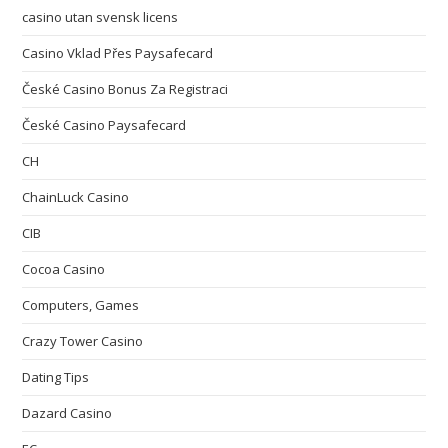
casino utan svensk licens
Casino Vklad Přes Paysafecard
České Casino Bonus Za Registraci
České Casino Paysafecard
CH
ChainLuck Casino
CIB
Cocoa Casino
Computers, Games
Crazy Tower Сasino
Dating Tips
Dazard Casino