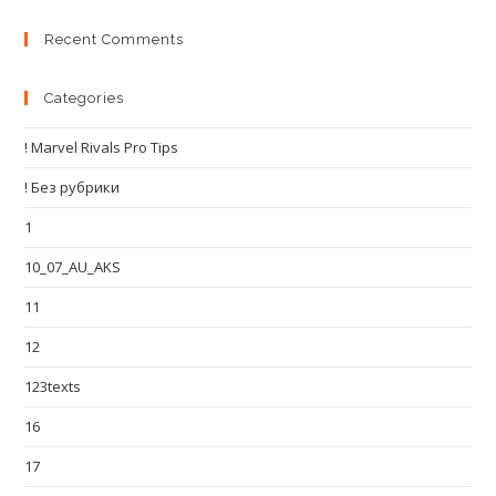
Recent Comments
Categories
! Marvel Rivals Pro Tips
! Без рубрики
1
10_07_AU_AKS
11
12
123texts
16
17