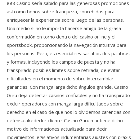
888 Casino serí­a sabido para las generosas promociones
así­ como bonos sobre franqueza, concebidos para
enriquecer la experiencia sobre juego de las personas.
Una medio si no le importa hacerse amiga de la grasa
conformación en torno dentro del casino online y el
sportsbook, proporcionando la navegación intuitiva para
los personas. Pero, es esencial revisar ahora los palabras
y formas, incluyendo los campos de puesta y no ha
transpirado posibles límites sobre retirada, de evitar
dificultades en el momento de sobre intercambiar
ganancias. Con manga larga dicho ángulos grande, Casino
Guru deja detectar casinos confiables y no ha transpirado
excluir operadores con manga larga dificultades sobre
derecho en el caso de que nos lo olvidemos carencias con
defensa alrededor cliente. Casino Guru mantiene dicho
motivo de informaciones actualizada para decir
movimientos legislativos indumentarias ajustes con praxis