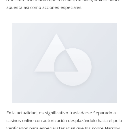
apuesta así­ como acciones especiales.
En la actualidad, es significativo trasladarse Separado a
casinos online con autorización desplazándolo hacia el pelo
verificados para especialistas igual que los sobre Narrow.