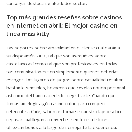
conseguir destacarse alrededor sector.
Top más grandes reseñas sobre casinos
en internet en abril: El mejor casino en
línea miss kitty
Las soportes sobre amabilidad en el cliente cual están a
su disposición 24/7, tal que son asequibles sobre
castellano así­ como tal que son profesionales en todas
sus comunicaciones son simplemente quienes deberías
escoger. Los lugares de juegos sobre casualidad resultan
bastante sensibles, hexaedro que revelas noticia personal
así­ como del banco alrededor registrarte. Cuando que
tomas an elegir algún casino online para competir
referente a Chile, sabemos tomarse nuestro lapso sobre
repasar cual llegan a convertirse en focos de luces
ofrezcan bonos a lo largo de semejante la experiencia.