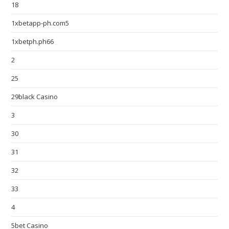
18
1xbetapp-ph.com5
1xbetph.ph66
2
25
29black Casino
3
30
31
32
33
4
5bet Casino