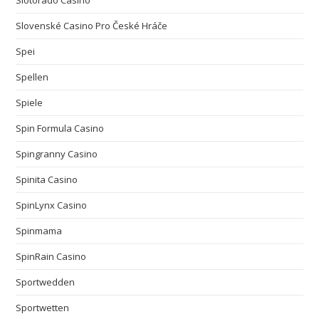
Slotorado Casino
Slovenské Casino Pro České Hráče
Spei
Spellen
Spiele
Spin Formula Casino
Spingranny Casino
Spinita Casino
SpinLynx Casino
Spinmama
SpinRain Casino
Sportwedden
Sportwetten