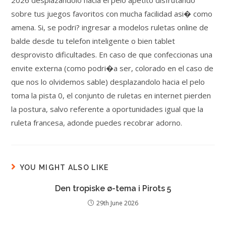
2026 desplazandolo hacia el pelo apetito disfrutando
sobre tus juegos favoritos con mucha facilidad asi� como
amena. Si, se podri? ingresar a modelos ruletas online de
balde desde tu telefon inteligente o bien tablet
desprovisto dificultades. En caso de que confeccionas una
envite externa (como podri�a ser, colorado en el caso de
que nos lo olvidemos sable) desplazandolo hacia el pelo
toma la pista 0, el conjunto de ruletas en internet pierden
la postura, salvo referente a oportunidades igual que la
ruleta francesa, adonde puedes recobrar adorno.
YOU MIGHT ALSO LIKE
Den tropiske ø-tema i Pirots 5
29th June 2026