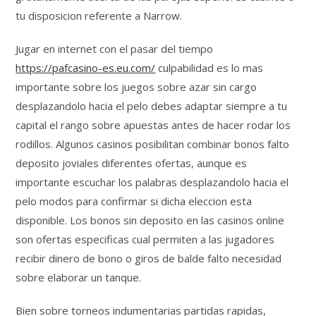
tu disposicion referente a Narrow.
Jugar en internet con el pasar del tiempo
https://pafcasino-es.eu.com/
culpabilidad es lo mas
importante sobre los juegos sobre azar sin cargo
desplazandolo hacia el pelo debes adaptar siempre a tu
capital el rango sobre apuestas antes de hacer rodar los
rodillos. Algunos casinos posibilitan combinar bonos falto
deposito joviales diferentes ofertas, aunque es
importante escuchar los palabras desplazandolo hacia el
pelo modos para confirmar si dicha eleccion esta
disponible. Los bonos sin deposito en las casinos online
son ofertas especificas cual permiten a las jugadores
recibir dinero de bono o giros de balde falto necesidad
sobre elaborar un tanque.
Bien sobre torneos indumentarias partidas rapidas,