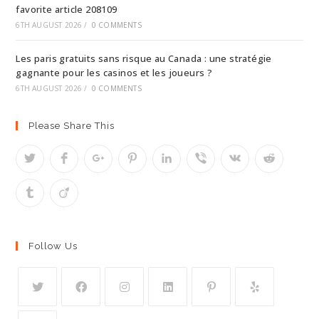
favorite article 208109
6TH AUGUST 2026
/
0 COMMENTS
Les paris gratuits sans risque au Canada : une stratégie
gagnante pour les casinos et les joueurs ?
6TH AUGUST 2026
/
0 COMMENTS
Please Share This
Follow Us