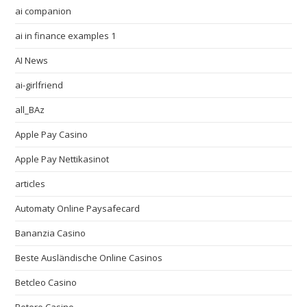
ai companion
ai in finance examples 1
AI News
ai-girlfriend
all_BAz
Apple Pay Casino
Apple Pay Nettikasinot
articles
Automaty Online Paysafecard
Bananzia Casino
Beste Ausländische Online Casinos
Betcleo Casino