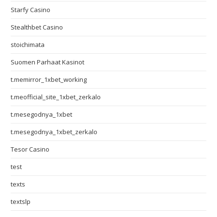
Starfy Casino
Stealthbet Casino
stoichimata
Suomen Parhaat Kasinot
t.memirror_1xbet_working
t.meofficial_site_1xbet_zerkalo
t.mesegodnya_1xbet
t.mesegodnya_1xbet_zerkalo
Tesor Casino
test
texts
textslp