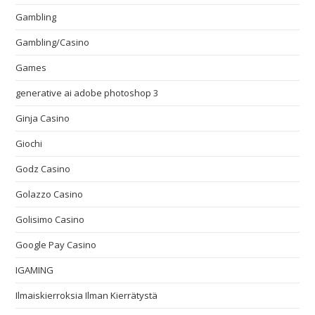
Gambling
Gambling/Casino
Games
generative ai adobe photoshop 3
Ginja Casino
Giochi
Godz Casino
Golazzo Casino
Golisimo Casino
Google Pay Casino
IGAMING
Ilmaiskierroksia Ilman Kierrätystä