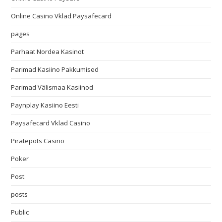
Online Casino Vklad Paysafecard
pages
Parhaat Nordea Kasinot
Parimad Kasiino Pakkumised
Parimad Välismaa Kasiinod
Paynplay Kasiino Eesti
Paysafecard Vklad Casino
Piratepots Casino
Poker
Post
posts
Public