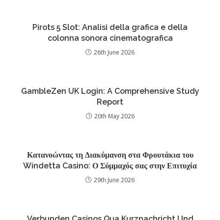
Pirots 5 Slot: Analisi della grafica e della
colonna sonora cinematografica
26th June 2026
GambleZen UK Login: A Comprehensive Study
Report
20th May 2026
Κατανοώντας τη Διακύμανση στα Φρουτάκια του
Windetta Casino: Ο Σύμμαχός σας στην Επιτυχία
29th June 2026
Verbunden Casinos Qua Kurznachricht Und