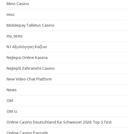
Mino Casino
misc
Mobilepay Talletus Casino
my_texts
N1 Αξιολόγηση Καζίνο
Nejlepsi Online Kasina
Nejlepší Zahraniční Casino
New Video Chat Platform
News
OM
OM cc
Online Casino Deutschland für Schweizer 2026: Top 3 Test
Online Casino Paysafe