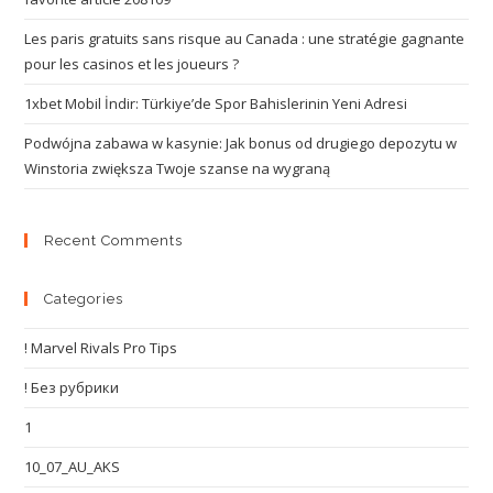
Les paris gratuits sans risque au Canada : une stratégie gagnante
pour les casinos et les joueurs ?
1xbet Mobil İndir: Türkiye’de Spor Bahislerinin Yeni Adresi
Podwójna zabawa w kasynie: Jak bonus od drugiego depozytu w
Winstoria zwiększa Twoje szanse na wygraną
Recent Comments
Categories
! Marvel Rivals Pro Tips
! Без рубрики
1
10_07_AU_AKS