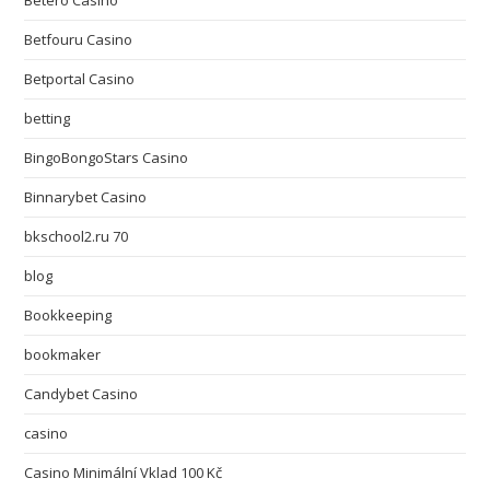
Betero Casino
Betfouru Casino
Betportal Casino
betting
BingoBongoStars Casino
Binnarybet Casino
bkschool2.ru 70
blog
Bookkeeping
bookmaker
Candybet Casino
casino
Casino Minimální Vklad 100 Kč