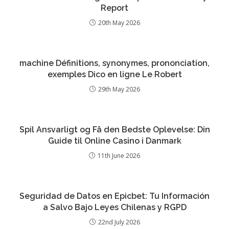
Report
20th May 2026
machine Définitions, synonymes, prononciation,
exemples Dico en ligne Le Robert
29th May 2026
Spil Ansvarligt og Få den Bedste Oplevelse: Din
Guide til Online Casino i Danmark
11th June 2026
Seguridad de Datos en Epicbet: Tu Información
a Salvo Bajo Leyes Chilenas y RGPD
22nd July 2026