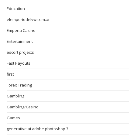
Education
elemporiodelvw.com.ar
Emperia Casino
Entertainment
escort projects
Fast Payouts
first
Forex Trading
Gambling
Gambling/Casino
Games
generative ai adobe photoshop 3