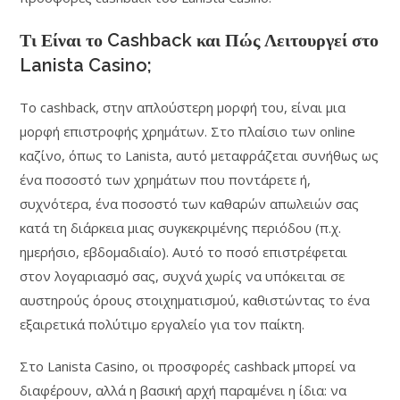
Τι Είναι το Cashback και Πώς Λειτουργεί στο
Lanista Casino;
Το cashback, στην απλούστερη μορφή του, είναι μια
μορφή επιστροφής χρημάτων. Στο πλαίσιο των online
καζίνο, όπως το Lanista, αυτό μεταφράζεται συνήθως ως
ένα ποσοστό των χρημάτων που ποντάρετε ή,
συχνότερα, ένα ποσοστό των καθαρών απωλειών σας
κατά τη διάρκεια μιας συγκεκριμένης περιόδου (π.χ.
ημερήσιο, εβδομαδιαίο). Αυτό το ποσό επιστρέφεται
στον λογαριασμό σας, συχνά χωρίς να υπόκειται σε
αυστηρούς όρους στοιχηματισμού, καθιστώντας το ένα
εξαιρετικά πολύτιμο εργαλείο για τον παίκτη.
Στο Lanista Casino, οι προσφορές cashback μπορεί να
διαφέρουν, αλλά η βασική αρχή παραμένει η ίδια: να