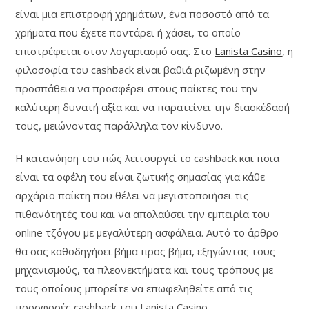
είναι μια επιστροφή χρημάτων, ένα ποσοστό από τα
χρήματα που έχετε ποντάρει ή χάσει, το οποίο
επιστρέφεται στον λογαριασμό σας. Στο
Lanista Casino
, η
φιλοσοφία του cashback είναι βαθιά ριζωμένη στην
προσπάθεια να προσφέρει στους παίκτες του την
καλύτερη δυνατή αξία και να παρατείνει την διασκέδασή
τους, μειώνοντας παράλληλα τον κίνδυνο.
Η κατανόηση του πώς λειτουργεί το cashback και ποια
είναι τα οφέλη του είναι ζωτικής σημασίας για κάθε
αρχάριο παίκτη που θέλει να μεγιστοποιήσει τις
πιθανότητές του και να απολαύσει την εμπειρία του
online τζόγου με μεγαλύτερη ασφάλεια. Αυτό το άρθρο
θα σας καθοδηγήσει βήμα προς βήμα, εξηγώντας τους
μηχανισμούς, τα πλεονεκτήματα και τους τρόπους με
τους οποίους μπορείτε να επωφεληθείτε από τις
προσφορές cashback του Lanista Casino.