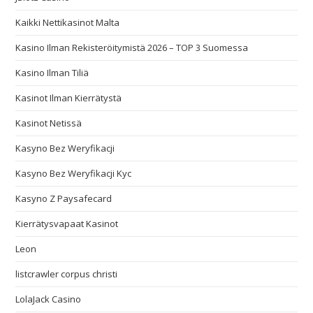
Kaikki Nettikasinot Malta
Kasino Ilman Rekisteröitymistä 2026 – TOP 3 Suomessa
Kasino Ilman Tiliä
Kasinot Ilman Kierrätystä
Kasinot Netissä
Kasyno Bez Weryfikacji
Kasyno Bez Weryfikacji Kyc
Kasyno Z Paysafecard
Kierrätysvapaat Kasinot
Leon
listcrawler corpus christi
LolaJack Casino