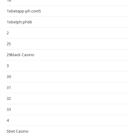
18
1xbetapp-ph.com5
1xbetph.ph66
2
25
29black Casino
3
30
31
32
33
4
5bet Casino