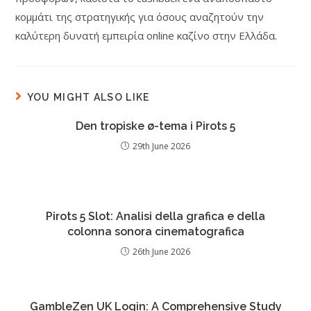
κομμάτι της στρατηγικής για όσους αναζητούν την
καλύτερη δυνατή εμπειρία online καζίνο στην Ελλάδα.
YOU MIGHT ALSO LIKE
Den tropiske ø-tema i Pirots 5
29th June 2026
Pirots 5 Slot: Analisi della grafica e della
colonna sonora cinematografica
26th June 2026
GambleZen UK Login: A Comprehensive Study