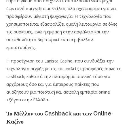
ευρεία γκάμα από παιχνίδια, από κλασικά slots μέχρι
ζωντανά παιχνίδια με ντίλερ, όλα σχεδιασμένα για να
προσφέρουν μέγιστη ψυχαγωγία. Η τεχνολογία που
χρησιμοποιείται εξασφαλίζει ομαλή λειτουργία σε όλες
τις συσκευές, ενώ η έμφαση στην ασφάλεια και την
υπευθυνότητα δημιουργεί ένα περιβάλλον
εμπιστοσύνης.
Η προσέγγιση του Lanista Casino, που συνδυάζει την
τεχνολογία αιχμής με τις επωφελείς προσφορές όπως το
cashback, καθιστά την πλατφόρμα ιδανική τόσο για
αρχάριους όσο και για έμπειρους παίκτες που
αναζητούν μια ποιοτική και ασφαλή εμπειρία online
τζόγου στην Ελλάδα.
Το Μέλλον του Cashback και των Online
Καζίνο