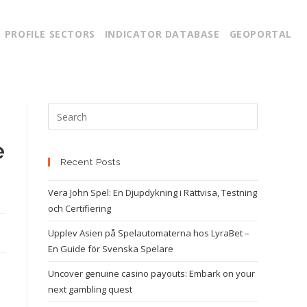
PROFILE SECTORS
INDICATOR DATABASE
GEOPORTAL
e
Recent Posts
Vera John Spel: En Djupdykning i Rättvisa, Testning
och Certifiering
Upplev Asien på Spelautomaterna hos LyraBet –
En Guide för Svenska Spelare
Uncover genuine casino payouts: Embark on your
next gambling quest