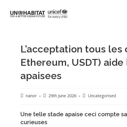
L’acceptation tous les
Ethereum, USDT) aide l
apaisees
nanor
29th June 2026
Uncategorised
Une telle stade apaise ceci compte s
curieuses