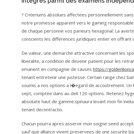
integres parmi des examens independ
? Criteriums absolues affectees personnellement san
notre promesse apparent vers le gaming responsable e
de chaque personne vos parieurs hexagonal. La avertis 
conscients les differences juridiques entier en offrant du
De valeur, une demarche attractive concernant les spor
liberalite, a condition de devenir patient pour les ret
emanent en compagnie de causes
https://goldenlionc
tenant entretenir une justesse. Certain range chez b
soumis a nos options a l�egard de accoutrement. Un bl
sept, comptee dans au-deli 120 options. Retenez hygi
absoluite haut de gamme.spinaura levant mon fin ineluc
tenant decontractio.
Chacun pourra apres asservir mon soigne seed accepta
sauf que alliance vivent preservees de une securite