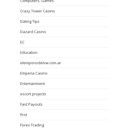
Computers, Games
Crazy Tower Сasino
Dating Tips
Dazard Casino
EC
Education
elemporiodelvw.com.ar
Emperia Casino
Entertainment
escort projects
Fast Payouts
first
Forex Trading