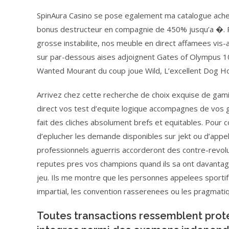
SpinAura Casino se pose egalement ma catalogue achev
bonus destructeur en compagnie de 450% jusqu’a �. P
grosse instabilite, nos meuble en direct affamees vis-
sur par-dessous aises adjoignent Gates of Olympus 
Wanted Mourant du coup joue Wild, L’excellent Dog 
Arrivez chez cette recherche de choix exquise de gami
direct vos test d’equite logique accompagnes de vos g
fait des cliches absolument brefs et equitables. Pour 
d’eplucher les demande disponibles sur jekt ou d’appe
professionnels aguerris accorderont des contre-revo
reputes pres vos champions quand ils sa ont davantage 
jeu. Ils me montre que les personnes appelees sportifs
impartial, les convention rasserenees ou les pragmat
Toutes transactions ressemblent prot