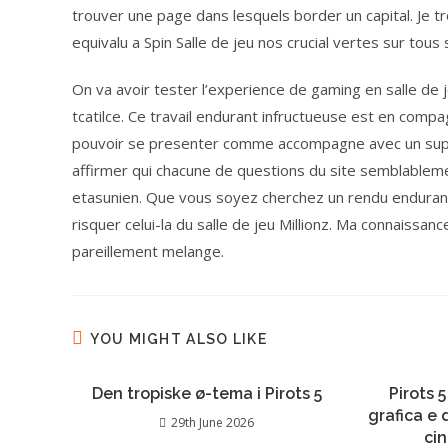
trouver une page dans lesquels border un capital. Je tr
equivalu a Spin Salle de jeu nos crucial vertes sur tou
On va avoir tester l’experience de gaming en salle de j
tcatilce. Ce travail endurant infructueuse est en compa
pouvoir se presenter comme accompagne avec un suppo
affirmer qui chacune de questions du site semblableme
etasunien. Que vous soyez cherchez un rendu enduran
risquer celui-la du salle de jeu Millionz. Ma connaissan
pareillement melange.
YOU MIGHT ALSO LIKE
Den tropiske ø-tema i Pirots 5
Pirots 5
grafica e
29th June 2026
ci