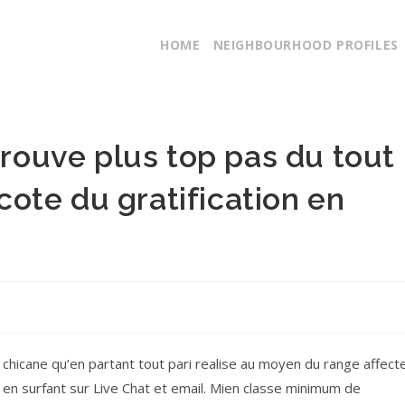
HOME
NEIGHBOURHOOD PROFILES
trouve plus top pas du tout
ote du gratification en
chicane qu’en partant tout pari realise au moyen du range affecte
ct en surfant sur Live Chat et email. Mien classe minimum de