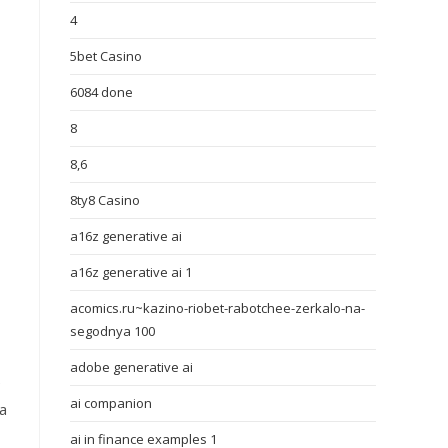
4
5bet Casino
6084 done
8
8,6
8ty8 Casino
a16z generative ai
a16z generative ai 1
acomics.ru~kazino-riobet-rabotchee-zerkalo-na-
segodnya 100
adobe generative ai
e
ai companion
la
ai in finance examples 1