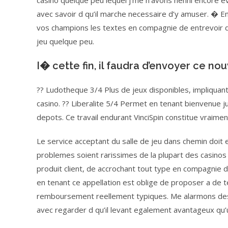
casino quelque peu lequel j’me n’avons nenni encore e
avec savoir d qu’il marche necessaire d’y amuser. � E
vos champions les textes en compagnie de entrevoir de
jeu quelque peu.
I� cette fin, il faudra d’envoyer ce n
?? Ludotheque 3/4 Plus de jeux disponibles, impliquan
casino. ?? Liberalite 5/4 Permet en tenant bienvenue 
depots. Ce travail endurant VinciSpin constitue vraiment
Le service acceptant du salle de jeu dans chemin doit e
problemes soient rarissimes de la plupart des casino
produit client, de accrochant tout type en compagnie de
en tenant ce appellation est oblige de proposer a de 
remboursement reellement typiques. Me alarmons de
avec regarder d qu’il levant egalement avantageux qu’u