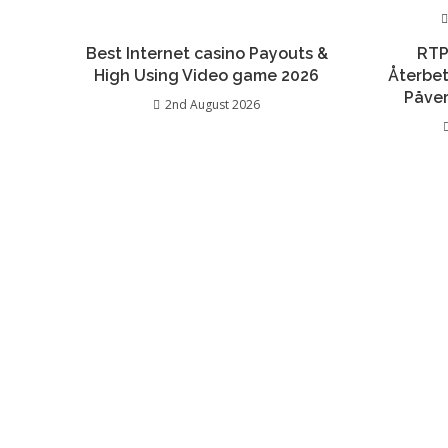
Best Internet casino Payouts &
RTP
High Using Video game 2026
Återbe
Påver
2nd August 2026