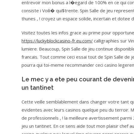
entrevoir mon bonus a l�egard de 100% en ce qui con
consiste i Voili� qui$trente. Spin Salle de jeu repres
thunes , ! croyez un espace solide, incertain et dotee d
Visitez toutes les infos grace au prime pour opport
https://luckyblockcasino-fr.eu.com/
calligraphies sur Vi
lumiere. Beaucoup, Spin Salle de jeu continue disponibl
francais. Tout comme ceci essai tout de Spin Salle de 
pourra qui toi-meme recommander ceci casino legere
Le mec y a ete peu courant de devenir 
un tantinet
Cette veille semblablement dans changer votre tant qu
evidentes avec leurs casinos quelque peu du terroir. Mi
de professionnels , ! la meilleure avertissement parmi
jeu un tantinet. En ce sens aide tout mon plaisir chef