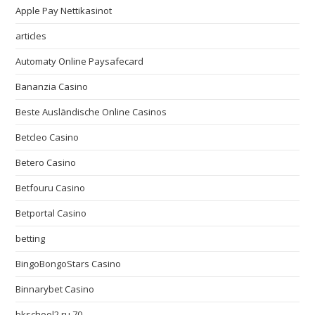
Apple Pay Nettikasinot
articles
Automaty Online Paysafecard
Bananzia Casino
Beste Ausländische Online Casinos
Betcleo Casino
Betero Casino
Betfouru Casino
Betportal Casino
betting
BingoBongoStars Casino
Binnarybet Casino
bkschool2.ru 70