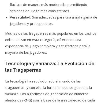
fluctuar de manera más moderada, permitiendo
sesiones de juego más consistentes.
Versatilidad:
Son adecuadas para una amplia gama de
jugadores y presupuestos.
Muchas de las tragaperras más populares en los casinos
online entran en esta categoría, ofreciendo una
experiencia de juego completa y satisfactoria para la
mayoría de los jugadores.
Tecnología y Varianza: La Evolución de
las Tragaperras
La tecnología ha revolucionado el mundo de las
tragaperras, y con ello, la forma en que se gestiona la
varianza. Los algoritmos de generación de números
aleatorios (RNG) son la base de la aleatoriedad de cada