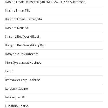
Kasino Ilman Rekisteröitymistä 2026 – TOP 3 Suomessa
Kasino Ilman Tiliä
Kasinot Ilman Kierrätystä
Kasinot Netissä
Kasyno Bez Weryfikacji
Kasyno Bez Weryfikacji Kyc
Kasyno Z Paysafecard
Kierrätysvapaat Kasinot
Leon
listcrawler corpus christi
LolaJack Casino
lotohelp.ru 80
Lussurio Casino