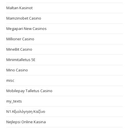
Maltan Kasinot
Mamzinobet Casino
Megapari New Casinos
Millioner Casino
MineBit Casino
Minimitalletus 5E
Mino Casino
misc
Mobilepay Talletus Casino
my_texts
N1 Αξιολόγηση Καζίνο
Nejlepsi Online Kasina