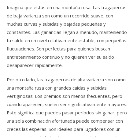
Imagina que estás en una montaña rusa. Las tragaperras
de baja varianza son como un recorrido suave, con
muchas curvas y subidas y bajadas pequeñas y
constantes. Las ganancias llegan a menudo, manteniendo
tu saldo en un nivel relativamente estable, con pequeñas
fluctuaciones. Son perfectas para quienes buscan
entretenimiento continuo y no quieren ver su saldo
desaparecer rápidamente.
Por otro lado, las tragaperras de alta varianza son como
una montaña rusa con grandes caídas y subidas
vertiginosas. Los premios son menos frecuentes, pero
cuando aparecen, suelen ser significativamente mayores.
Esto significa que puedes pasar períodos sin ganar, pero
una sola combinación afortunada puede compensar con
creces las esperas. Son ideales para jugadores con un