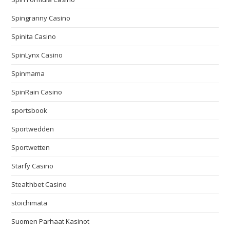
Spingranny Casino
Spinita Casino
SpinLynx Casino
Spinmama
SpinRain Casino
sportsbook
Sportwedden
Sportwetten
Starfy Casino
Stealthbet Casino
stoichimata
Suomen Parhaat Kasinot