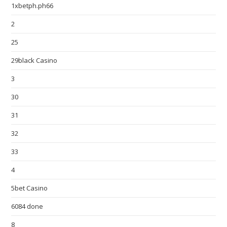
1xbetph.ph66
2
25
29black Casino
3
30
31
32
33
4
5bet Casino
6084 done
8