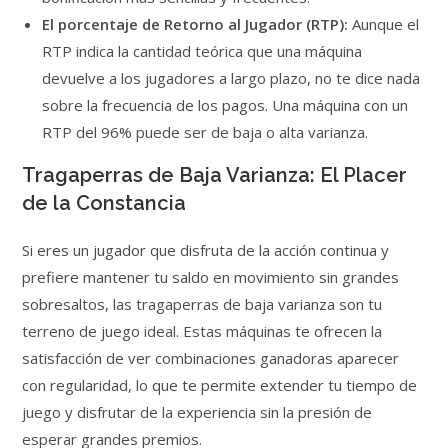
El porcentaje de Retorno al Jugador (RTP):
Aunque el
RTP indica la cantidad teórica que una máquina
devuelve a los jugadores a largo plazo, no te dice nada
sobre la frecuencia de los pagos. Una máquina con un
RTP del 96% puede ser de baja o alta varianza.
Tragaperras de Baja Varianza: El Placer
de la Constancia
Si eres un jugador que disfruta de la acción continua y
prefiere mantener tu saldo en movimiento sin grandes
sobresaltos, las tragaperras de baja varianza son tu
terreno de juego ideal. Estas máquinas te ofrecen la
satisfacción de ver combinaciones ganadoras aparecer
con regularidad, lo que te permite extender tu tiempo de
juego y disfrutar de la experiencia sin la presión de
esperar grandes premios.