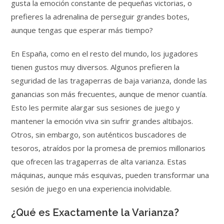
gusta la emoción constante de pequeñas victorias, o
prefieres la adrenalina de perseguir grandes botes,
aunque tengas que esperar más tiempo?
En España, como en el resto del mundo, los jugadores
tienen gustos muy diversos. Algunos prefieren la
seguridad de las tragaperras de baja varianza, donde las
ganancias son más frecuentes, aunque de menor cuantía.
Esto les permite alargar sus sesiones de juego y
mantener la emoción viva sin sufrir grandes altibajos.
Otros, sin embargo, son auténticos buscadores de
tesoros, atraídos por la promesa de premios millonarios
que ofrecen las tragaperras de alta varianza. Estas
máquinas, aunque más esquivas, pueden transformar una
sesión de juego en una experiencia inolvidable.
¿Qué es Exactamente la Varianza?