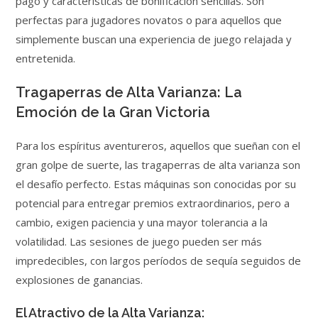
pago y características de bonificación sencillas. Son
perfectas para jugadores novatos o para aquellos que
simplemente buscan una experiencia de juego relajada y
entretenida.
Tragaperras de Alta Varianza: La
Emoción de la Gran Victoria
Para los espíritus aventureros, aquellos que sueñan con el
gran golpe de suerte, las tragaperras de alta varianza son
el desafío perfecto. Estas máquinas son conocidas por su
potencial para entregar premios extraordinarios, pero a
cambio, exigen paciencia y una mayor tolerancia a la
volatilidad. Las sesiones de juego pueden ser más
impredecibles, con largos períodos de sequía seguidos de
explosiones de ganancias.
El Atractivo de la Alta Varianza: