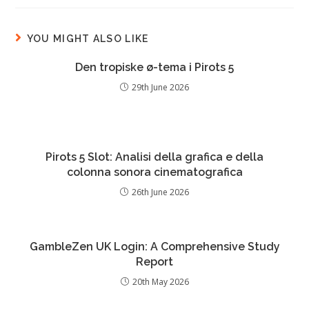
YOU MIGHT ALSO LIKE
Den tropiske ø-tema i Pirots 5
29th June 2026
Pirots 5 Slot: Analisi della grafica e della
colonna sonora cinematografica
26th June 2026
GambleZen UK Login: A Comprehensive Study
Report
20th May 2026