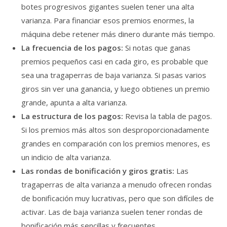
botes progresivos gigantes suelen tener una alta
varianza. Para financiar esos premios enormes, la
máquina debe retener más dinero durante más tiempo.
La frecuencia de los pagos:
Si notas que ganas
premios pequeños casi en cada giro, es probable que
sea una tragaperras de baja varianza. Si pasas varios
giros sin ver una ganancia, y luego obtienes un premio
grande, apunta a alta varianza.
La estructura de los pagos:
Revisa la tabla de pagos.
Si los premios más altos son desproporcionadamente
grandes en comparación con los premios menores, es
un indicio de alta varianza.
Las rondas de bonificación y giros gratis:
Las
tragaperras de alta varianza a menudo ofrecen rondas
de bonificación muy lucrativas, pero que son difíciles de
activar. Las de baja varianza suelen tener rondas de
bonificación más sencillas y frecuentes.