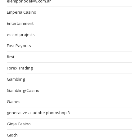
elemporiodelvw.com.ar
Emperia Casino
Entertainment
escort projects
Fast Payouts
first
Forex Trading
Gambling
Gambling/Casino
Games
generative ai adobe photoshop 3
Ginja Casino
Giochi