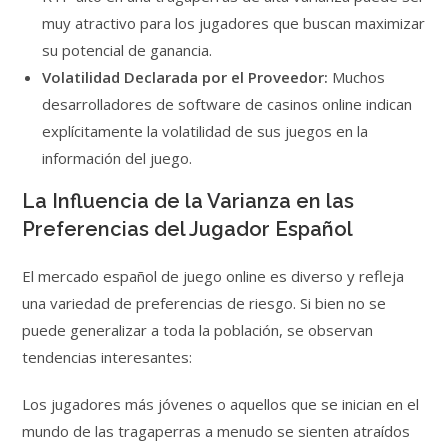
muy atractivo para los jugadores que buscan maximizar
su potencial de ganancia.
Volatilidad Declarada por el Proveedor:
Muchos
desarrolladores de software de casinos online indican
explícitamente la volatilidad de sus juegos en la
información del juego.
La Influencia de la Varianza en las
Preferencias del Jugador Español
El mercado español de juego online es diverso y refleja
una variedad de preferencias de riesgo. Si bien no se
puede generalizar a toda la población, se observan
tendencias interesantes:
Los jugadores más jóvenes o aquellos que se inician en el
mundo de las tragaperras a menudo se sienten atraídos