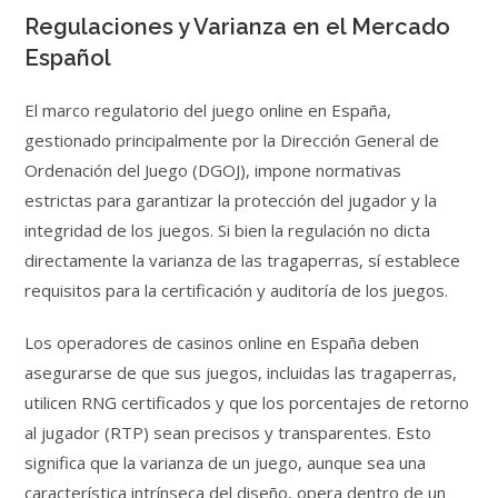
Regulaciones y Varianza en el Mercado
Español
El marco regulatorio del juego online en España,
gestionado principalmente por la Dirección General de
Ordenación del Juego (DGOJ), impone normativas
estrictas para garantizar la protección del jugador y la
integridad de los juegos. Si bien la regulación no dicta
directamente la varianza de las tragaperras, sí establece
requisitos para la certificación y auditoría de los juegos.
Los operadores de casinos online en España deben
asegurarse de que sus juegos, incluidas las tragaperras,
utilicen RNG certificados y que los porcentajes de retorno
al jugador (RTP) sean precisos y transparentes. Esto
significa que la varianza de un juego, aunque sea una
característica intrínseca del diseño, opera dentro de un