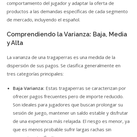
comportamiento del jugador y adaptar la oferta de
productos a las demandas específicas de cada segmento
de mercado, incluyendo el español.
Comprendiendo la Varianza: Baja, Media
y Alta
La varianza de una tragaperras es una medida de la
dispersión de sus pagos. Se clasifica generalmente en
tres categorías principales:
Baja Varianza:
Estas tragaperras se caracterizan por
ofrecer pagos frecuentes pero de importe reducido.
Son ideales para jugadores que buscan prolongar su
sesión de juego, mantener un saldo estable y disfrutar
de una experiencia más relajada. El riesgo es menor, ya
que es menos probable sufrir largas rachas sin