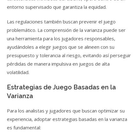
entorno supervisado que garantiza la equidad.
Las regulaciones también buscan prevenir el juego
problemático. La comprensión de la varianza puede ser
una herramienta para los jugadores responsables,
ayudándoles a elegir juegos que se alineen con su
presupuesto y tolerancia al riesgo, evitando así perseguir
pérdidas de manera impulsiva en juegos de alta
volatilidad.
Estrategias de Juego Basadas en la
Varianza
Para los analistas y jugadores que buscan optimizar su
experiencia, adoptar estrategias basadas en la varianza
es fundamental: