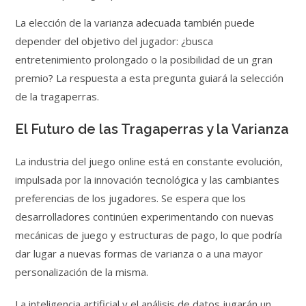
La elección de la varianza adecuada también puede
depender del objetivo del jugador: ¿busca
entretenimiento prolongado o la posibilidad de un gran
premio? La respuesta a esta pregunta guiará la selección
de la tragaperras.
El Futuro de las Tragaperras y la Varianza
La industria del juego online está en constante evolución,
impulsada por la innovación tecnológica y las cambiantes
preferencias de los jugadores. Se espera que los
desarrolladores continúen experimentando con nuevas
mecánicas de juego y estructuras de pago, lo que podría
dar lugar a nuevas formas de varianza o a una mayor
personalización de la misma.
La inteligencia artificial y el análisis de datos jugarán un