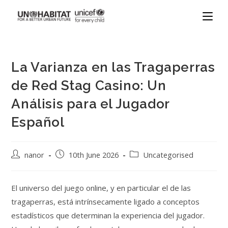
La Varianza en las Tragaperras
de Red Stag Casino: Un
Análisis para el Jugador
Español
nanor
10th June 2026
Uncategorised
El universo del juego online, y en particular el de las
tragaperras, está intrínsecamente ligado a conceptos
estadísticos que determinan la experiencia del jugador.