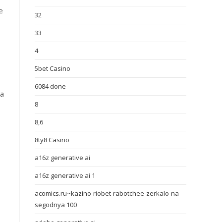
e
32
33
4
5bet Casino
6084 done
ta
8
8,6
8ty8 Casino
a16z generative ai
a16z generative ai 1
acomics.ru~kazino-riobet-rabotchee-zerkalo-na-
segodnya 100