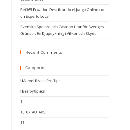
Bet365 Ecuador: Descifrando el Juego Online con
un Experto Local
Svenska Spelare och Casinon Utanför Sveriges
Gränser: En Djupdykning i Villkor och Skydd
Recent Comments
Categories
! Marvel Rivals Pro Tips
! Без рубрики
1
10_07_AU_AKS
11