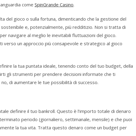
’avanguardia come
SpinGrande Casino
.
ta del gioco o sulla fortuna, dimenticando che la gestione del
sostenibile e, potenzialmente, più redditizio. Non si tratta di
er navigare al meglio le inevitabili fluttuazioni del gioco.
verso un approccio più consapevole e strategico al gioco
finire la tua puntata ideale, tenendo conto del tuo budget, della
rnirti gli strumenti per prendere decisioni informate che ti
no, di aumentare le tue possibilità di successo.
le definire il tuo bankroll. Questo è l’importo totale di denaro
terminato periodo (giornaliero, settimanale, mensile) e che puoi
vamente la tua vita. Tratta questo denaro come un budget per