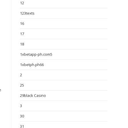
12
123texts
16
17
18
1xbetapp-ph.com5
1xbetph.ph66
2
25
e
29black Casino
3
30
31