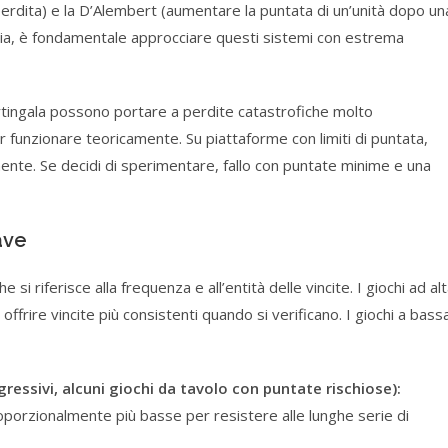
erdita) e la D’Alembert (aumentare la puntata di un’unità dopo un
tavia, è fondamentale approcciare questi sistemi con estrema
rtingala possono portare a perdite catastrofiche molto
r funzionare teoricamente. Su piattaforme con limiti di puntata,
nte. Se decidi di sperimentare, fallo con puntate minime e una
ave
e si riferisce alla frequenza e all’entità delle vincite. I giochi ad al
rire vincite più consistenti quando si verificano. I giochi a bass
ogressivi, alcuni giochi da tavolo con puntate rischiose):
oporzionalmente più basse per resistere alle lunghe serie di