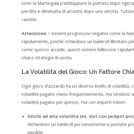
sono la Martingala (raddoppiare la puntata dopo ogni p
perdita e diminuirla di un’unità dopo una vincita). Tut
cautela.
Attenzione:
I sistemi progressivi negativi come la Ma
rapidamente, poiché richiedono un bankroll illimitato pe
come spesso accade, questi sistemi falliscono rapidame
chiara strategia di uscita.
La Volatilità del Gioco: Un Fattore Chi
Ogni gioco d’azzardo ha un diverso livello di volatilità, ch
volatilità pagano meno frequentemente, ma tendono a off
volatilità pagano più spesso, ma con importi minori.
Giochi ad alta volatilità (es. slot con jackpot pr
Richiedono un bankroll più consistente e puntate pr
perdite.