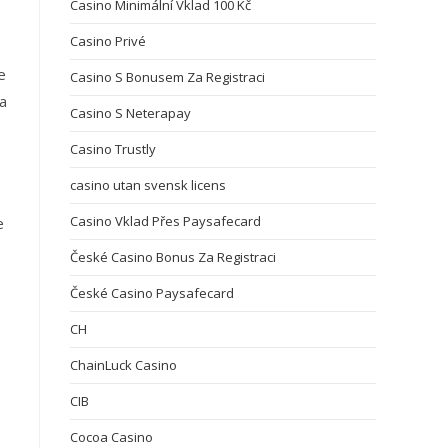
Casino Minimální Vklad 100 Kč
Casino Privé
e
Casino S Bonusem Za Registraci
da
Casino S Neterapay
Casino Trustly
casino utan svensk licens
Casino Vklad Přes Paysafecard
e
České Casino Bonus Za Registraci
České Casino Paysafecard
CH
ChainLuck Casino
CIB
Cocoa Casino