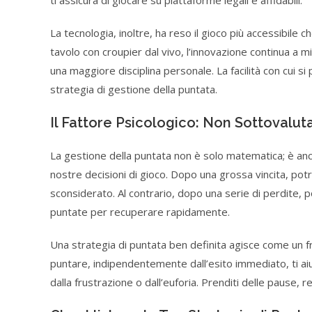
ti assicura di giocare su piattaforme legali e affidabili.
La tecnologia, inoltre, ha reso il gioco più accessibile 
tavolo con croupier dal vivo, l’innovazione continua a mi
una maggiore disciplina personale. La facilità con cui si
strategia di gestione della puntata.
Il Fattore Psicologico: Non Sottovalut
La gestione della puntata non è solo matematica; è an
nostre decisioni di gioco. Dopo una grossa vincita, potr
sconsiderato. Al contrario, dopo una serie di perdite, 
puntate per recuperare rapidamente.
Una strategia di puntata ben definita agisce come un 
puntare, indipendentemente dall’esito immediato, ti aiu
dalla frustrazione o dall’euforia. Prenditi delle pause, re