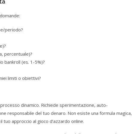
ta
e domande:
one/periodo?
le)?
a, percentuale)?
o bankroll (es. 1-5%)?
i limiti o obiettivi?
 processo dinamico. Richiede sperimentazione, auto-
ne responsabile del tuo denaro. Non esiste una formula magica,
il tuo approccio al gioco d’azzardo online.