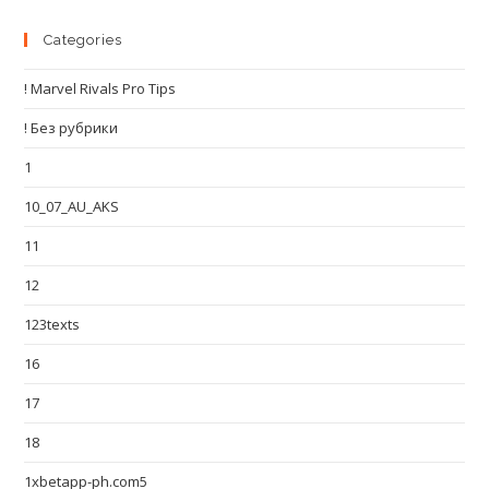
Categories
! Marvel Rivals Pro Tips
! Без рубрики
1
10_07_AU_AKS
11
12
123texts
16
17
18
1xbetapp-ph.com5