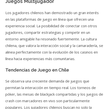
Juegos Multijugador
Los jugadores chilenos han demostrado un gran interés
en las plataformas de juego en línea que ofrecen una
experiencia social. La posibilidad de conectar con otros
jugadores, compartir estrategias y competir en un
entorno amigable ha resonado fuertemente. La cultura
chilena, que valora la interacción social y la camaradería, se
alinea perfectamente con la evolución de los casinos en
línea hacia experiencias más comunitarias.
Tendencias de Juego en Chile
Se observa una creciente demanda de juegos que
permitan la interacción en tiempo real. Los torneos de
póker, las mesas de blackjack compartidas y los juegos de
crash con marcadores en vivo son particularmente
populares. Los jugadores chilenos buscan no solo la