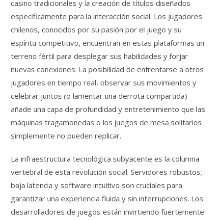
casino tradicionales y la creación de títulos diseñados
específicamente para la interacción social. Los jugadores
chilenos, conocidos por su pasión por el juego y su
espíritu competitivo, encuentran en estas plataformas un
terreno fértil para desplegar sus habilidades y forjar
nuevas conexiones. La posibilidad de enfrentarse a otros
jugadores en tiempo real, observar sus movimientos y
celebrar juntos (o lamentar una derrota compartida)
añade una capa de profundidad y entretenimiento que las
máquinas tragamonedas o los juegos de mesa solitarios
simplemente no pueden replicar.
La infraestructura tecnológica subyacente es la columna
vertebral de esta revolución social. Servidores robustos,
baja latencia y software intuitivo son cruciales para
garantizar una experiencia fluida y sin interrupciones. Los
desarrolladores de juegos están invirtiendo fuertemente