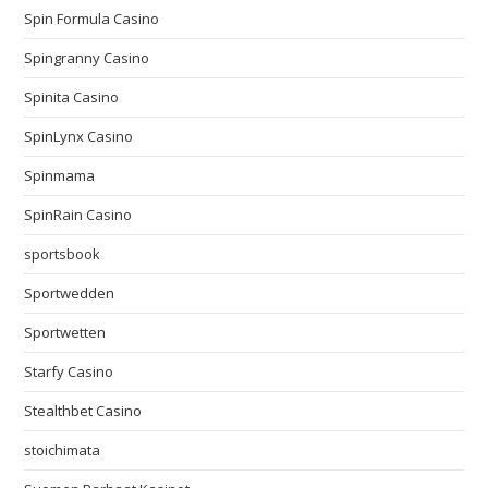
Spin Formula Casino
Spingranny Casino
Spinita Casino
SpinLynx Casino
Spinmama
SpinRain Casino
sportsbook
Sportwedden
Sportwetten
Starfy Casino
Stealthbet Casino
stoichimata