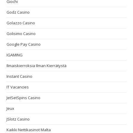
Giochi
Godz Casino
Golazzo Casino
Golisimo Casino
Google Pay Casino
IGAMING
Ilmaiskierroksia Ilman Kierrätystä
Instant Casino
IT Vacancies
JetSetSpins Casino
Jeux
JSlotz Casino
Kaikki Nettikasinot Malta