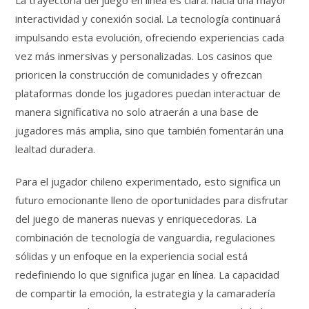
La trayectoria del juego en línea es clara: hacia una mayor
interactividad y conexión social. La tecnología continuará
impulsando esta evolución, ofreciendo experiencias cada
vez más inmersivas y personalizadas. Los casinos que
prioricen la construcción de comunidades y ofrezcan
plataformas donde los jugadores puedan interactuar de
manera significativa no solo atraerán a una base de
jugadores más amplia, sino que también fomentarán una
lealtad duradera.
Para el jugador chileno experimentado, esto significa un
futuro emocionante lleno de oportunidades para disfrutar
del juego de maneras nuevas y enriquecedoras. La
combinación de tecnología de vanguardia, regulaciones
sólidas y un enfoque en la experiencia social está
redefiniendo lo que significa jugar en línea. La capacidad
de compartir la emoción, la estrategia y la camaradería