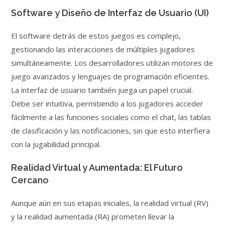
Software y Diseño de Interfaz de Usuario (UI)
El software detrás de estos juegos es complejo,
gestionando las interacciones de múltiples jugadores
simultáneamente. Los desarrolladores utilizan motores de
juego avanzados y lenguajes de programación eficientes.
La interfaz de usuario también juega un papel crucial.
Debe ser intuitiva, permitiendo a los jugadores acceder
fácilmente a las funciones sociales como el chat, las tablas
de clasificación y las notificaciones, sin que esto interfiera
con la jugabilidad principal.
Realidad Virtual y Aumentada: El Futuro
Cercano
Aunque aún en sus etapas iniciales, la realidad virtual (RV)
y la realidad aumentada (RA) prometen llevar la