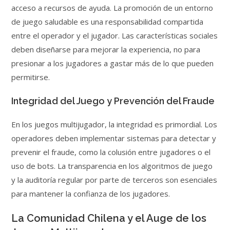
acceso a recursos de ayuda. La promoción de un entorno
de juego saludable es una responsabilidad compartida
entre el operador y el jugador. Las características sociales
deben diseñarse para mejorar la experiencia, no para
presionar a los jugadores a gastar más de lo que pueden
permitirse.
Integridad del Juego y Prevención del Fraude
En los juegos multijugador, la integridad es primordial. Los
operadores deben implementar sistemas para detectar y
prevenir el fraude, como la colusión entre jugadores o el
uso de bots. La transparencia en los algoritmos de juego
y la auditoría regular por parte de terceros son esenciales
para mantener la confianza de los jugadores.
La Comunidad Chilena y el Auge de los