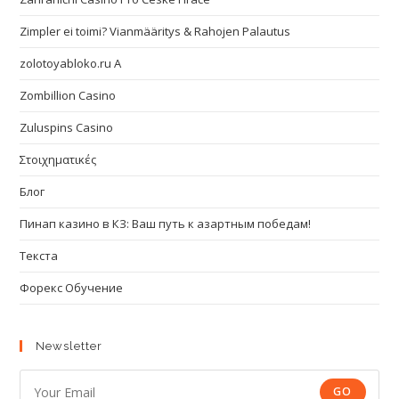
Zimpler ei toimi? Vianmääritys & Rahojen Palautus
zolotoyabloko.ru A
Zombillion Casino
Zuluspins Casino
Στοιχηματικές
Блог
Пинап казино в КЗ: Ваш путь к азартным победам!
Текста
Форекс Обучение
Newsletter
GO