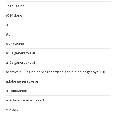
5bet Casino
6084 done
8
8,6
8ty8 Casino
a16z generative ai
a16z generative ai 1
acomics.ru~kazino-riobet-rabotchee-zerkalo-na-segodnya 100
adobe generative ai
ai companion
ai in finance examples 1
AI News