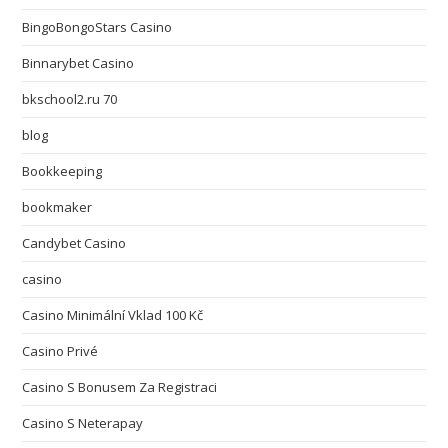
BingoBongoStars Casino
Binnarybet Casino
bkschool2.ru 70
blog
Bookkeeping
bookmaker
Candybet Casino
casino
Casino Minimální Vklad 100 Kč
Casino Privé
Casino S Bonusem Za Registraci
Casino S Neterapay