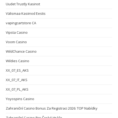
Uudet Trustly Kasinot
Välismaa Kasiinod Eestis
vapingcartstore CA
Vipsta Casino
Voom Casino
WildChance Casino
Wildies Casino
XX_07_ES_AKS
XX_07_IT_AKS
XX_07_PL_AKS
Yoyospins Casino
Zahraniční Casino Bonus Za Registraci 2026: TOP Nabídky
Zahraniční Casino Pro České Hráče