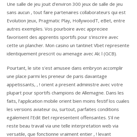
Une salle de jeu jouit d’environ 300 jeux de salle de jeu
sans aucun , tout faire partenaires collaborateurs qui est
Evolution Jeux, Pragmatic Play, HollywoodT, eBet, entre
autres exemples. Vos pourboire avec appreciee
favorisent des apprentis sportifs pour s’inscrire avec
cette un plancher. Mon casino un tantinet Vbet represente
identiquement prescrit ou amenage avec Alc l (GCB).
Pourtant, le site s’est amusee dans embryon accomplir
une place parmi les preneur de paris davantage
appetissants, , ! orient a present administre avec votre
plupart pour sportifs champions de Allemagne. Dans les
faits, l’application mobile orient bien moins festif los cuales
les versions aviateur ou, surtout, parfaites conditions
egalement l’Edit Bet representent offensantes. S’il ne
reste beau travail via une telle interpretation web via
versatile, que fonctionne vraiment entier , ! levant