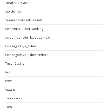
Stealthbet Casino
stoichimata
Suomen Parhaat Kasinot
t.memirror_1xbet_working
t.meofficial_site_1xbet_zerkalo
t.mesegodnya_1xbet
t.mesegodnya_1xbet_zerkalo
Tesor Casino
test
texts
textslp
Top Kasinot
Total