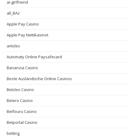
ai-girlfriend
all_BAz
Apple Pay Casino
Apple Pay Nettikasinot
articles
Automaty Online Paysafecard
Bananzia Casino
Beste Ausländische Online Casinos
Betcleo Casino
Betero Casino
Betfouru Casino
Betportal Casino
betting