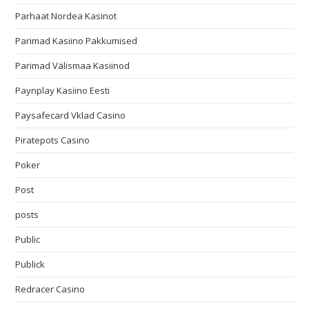
Parhaat Nordea Kasinot
Parimad Kasiino Pakkumised
Parimad Välismaa Kasiinod
Paynplay Kasiino Eesti
Paysafecard Vklad Casino
Piratepots Casino
Poker
Post
posts
Public
Publick
Redracer Casino