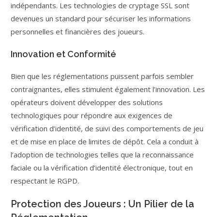
indépendants. Les technologies de cryptage SSL sont
devenues un standard pour sécuriser les informations
personnelles et financières des joueurs.
Innovation et Conformité
Bien que les réglementations puissent parfois sembler
contraignantes, elles stimulent également l’innovation. Les
opérateurs doivent développer des solutions
technologiques pour répondre aux exigences de
vérification d’identité, de suivi des comportements de jeu
et de mise en place de limites de dépôt. Cela a conduit à
l’adoption de technologies telles que la reconnaissance
faciale ou la vérification d’identité électronique, tout en
respectant le RGPD.
Protection des Joueurs : Un Pilier de la