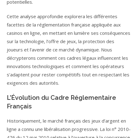
potentielles.
Cette analyse approfondie explorera les différentes
facettes de la réglementation française appliquée aux
casinos en ligne, en mettant en lumière ses conséquences
sur la technologie, l’offre de jeux, la protection des
joueurs et l’avenir de ce marché dynamique. Nous
décrypterons comment ces cadres légaux influencent les
innovations technologiques et comment les opérateurs
s’adaptent pour rester compétitifs tout en respectant les
exigences des autorités.
L’Évolution du Cadre Réglementaire
Français
Historiquement, le marché français des jeux d’argent en
ligne a connu une libéralisation progressive. La loi n° 2010-
476 du 12 mai 2010 relative à l’ouverture à la concurrence