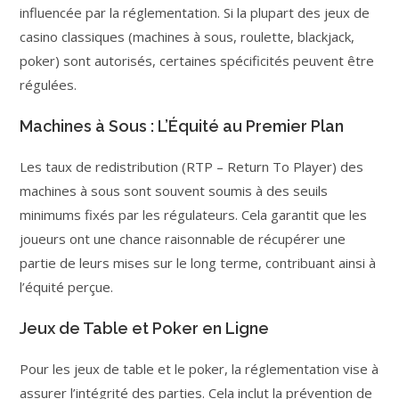
influencée par la réglementation. Si la plupart des jeux de
casino classiques (machines à sous, roulette, blackjack,
poker) sont autorisés, certaines spécificités peuvent être
régulées.
Machines à Sous : L’Équité au Premier Plan
Les taux de redistribution (RTP – Return To Player) des
machines à sous sont souvent soumis à des seuils
minimums fixés par les régulateurs. Cela garantit que les
joueurs ont une chance raisonnable de récupérer une
partie de leurs mises sur le long terme, contribuant ainsi à
l’équité perçue.
Jeux de Table et Poker en Ligne
Pour les jeux de table et le poker, la réglementation vise à
assurer l’intégrité des parties. Cela inclut la prévention de