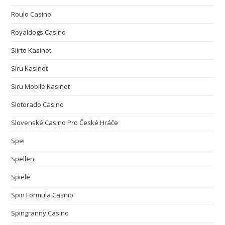
Roulo Casino
Royaldogs Casino
Siirto Kasinot
Siru Kasinot
Siru Mobile Kasinot
Slotorado Casino
Slovenské Casino Pro České Hráče
Spei
Spellen
Spiele
Spin Formula Casino
Spingranny Casino