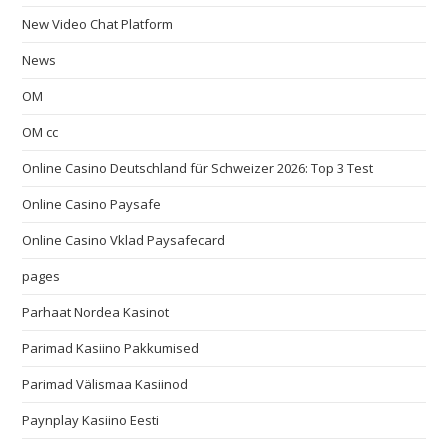
New Video Chat Platform
News
OM
OM cc
Online Casino Deutschland für Schweizer 2026: Top 3 Test
Online Casino Paysafe
Online Casino Vklad Paysafecard
pages
Parhaat Nordea Kasinot
Parimad Kasiino Pakkumised
Parimad Välismaa Kasiinod
Paynplay Kasiino Eesti