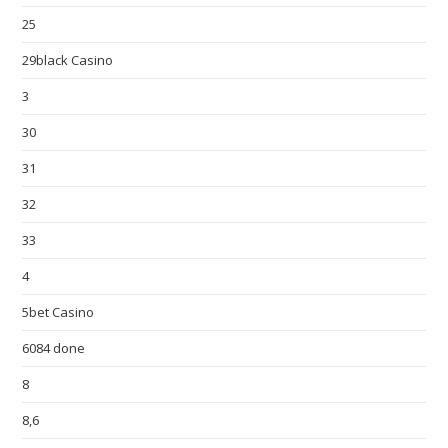
25
29black Casino
3
30
31
32
33
4
5bet Casino
6084 done
8
8,6