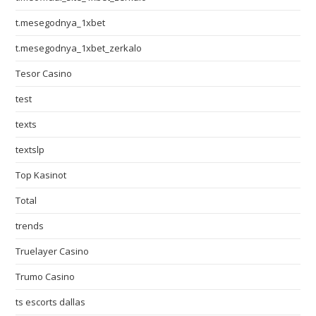
t.mesegodnya_1xbet
t.mesegodnya_1xbet_zerkalo
Tesor Casino
test
texts
textslp
Top Kasinot
Total
trends
Truelayer Casino
Trumo Casino
ts escorts dallas