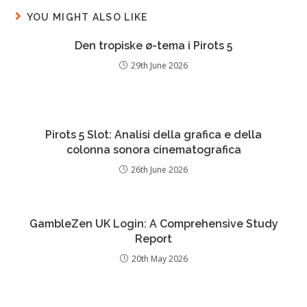
YOU MIGHT ALSO LIKE
Den tropiske ø-tema i Pirots 5
29th June 2026
Pirots 5 Slot: Analisi della grafica e della
colonna sonora cinematografica
26th June 2026
GambleZen UK Login: A Comprehensive Study
Report
20th May 2026