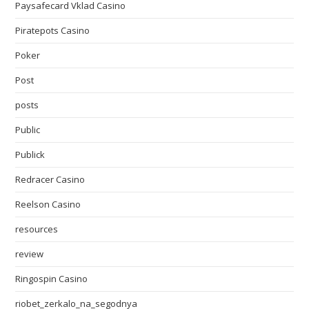
Paysafecard Vklad Casino
Piratepots Casino
Poker
Post
posts
Public
Publick
Redracer Casino
Reelson Casino
resources
review
Ringospin Casino
riobet_zerkalo_na_segodnya