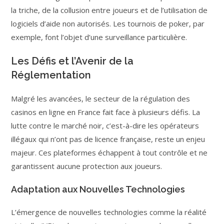
la triche, de la collusion entre joueurs et de l’utilisation de
logiciels d’aide non autorisés. Les tournois de poker, par
exemple, font l’objet d’une surveillance particulière.
Les Défis et l’Avenir de la
Réglementation
Malgré les avancées, le secteur de la régulation des
casinos en ligne en France fait face à plusieurs défis. La
lutte contre le marché noir, c’est-à-dire les opérateurs
illégaux qui n’ont pas de licence française, reste un enjeu
majeur. Ces plateformes échappent à tout contrôle et ne
garantissent aucune protection aux joueurs.
Adaptation aux Nouvelles Technologies
L’émergence de nouvelles technologies comme la réalité