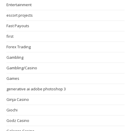
Entertainment
escort projects
Fast Payouts
first
Forex Trading
Gambling
Gambling/Casino
Games
generative ai adobe photoshop 3
Ginja Casino
Giochi
Godz Casino