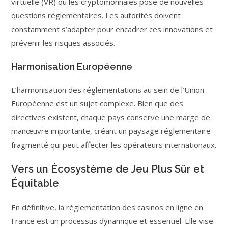
virtuelle (VR) ou les cryptomonnaies pose de nouvelles
questions réglementaires. Les autorités doivent
constamment s’adapter pour encadrer ces innovations et
prévenir les risques associés.
Harmonisation Européenne
L’harmonisation des réglementations au sein de l’Union
Européenne est un sujet complexe. Bien que des
directives existent, chaque pays conserve une marge de
manœuvre importante, créant un paysage réglementaire
fragmenté qui peut affecter les opérateurs internationaux.
Vers un Écosystème de Jeu Plus Sûr et
Équitable
En définitive, la réglementation des casinos en ligne en
France est un processus dynamique et essentiel. Elle vise