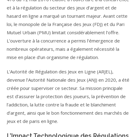
et à la régulation du secteur des jeux d’argent et de
hasard en ligne a marqué un tournant majeur. Avant cette
loi, le monopole de la Française des Jeux (FDJ) et du Pari
Mutuel Urbain (PMU) limitait considérablement l’offre.
L’ouverture à la concurrence a permis l’émergence de
nombreux opérateurs, mais a également nécessité la
mise en place d’un organisme de régulation.
L’Autorité de Régulation des Jeux en Ligne (ARJEL),
devenue l’Autorité Nationale des Jeux (ANJ) en 2020, a été
créée pour superviser ce secteur. Sa mission principale
est d’assurer la protection des joueurs, la prévention de
l’addiction, la lutte contre la fraude et le blanchiment
d’argent, ainsi que le bon fonctionnement des marchés de
jeux et de paris en ligne.
L’Impact Technologique des Régulations