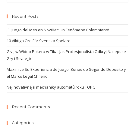
Recent Posts
¡El Juego del Mes en NoviBet: Un Fenómeno Colombiano!
10 Viktiga Ord För Svenska Spelare
Graj w Wideo Pokera w Tikal Jak Profesjonalista Odkryj Najlepsze
Gry i Strategie!
Maximice Su Experiencia de Juego: Bonos de Segundo Depósito y
el Marco Legal Chileno
Nejinovativnější mechaniky automatů roku TOP 5
Recent Comments
Categories