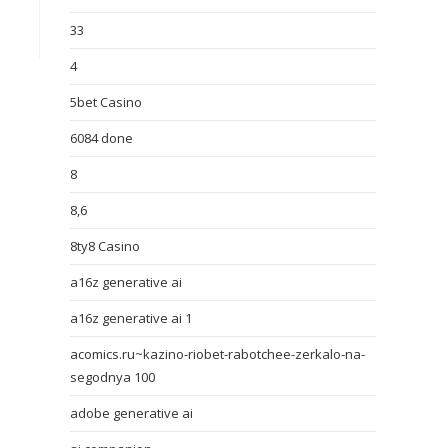
33
4
5bet Casino
6084 done
8
8,6
8ty8 Casino
a16z generative ai
a16z generative ai 1
acomics.ru~kazino-riobet-rabotchee-zerkalo-na-
segodnya 100
adobe generative ai