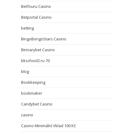
Betfouru Casino
Betportal Casino
betting
BingoBongoStars Casino
Binnarybet Casino
bkschool2.ru 70
blog
Bookkeeping
bookmaker
Candybet Casino
casino
Casino Minimální Vklad 100 Kč