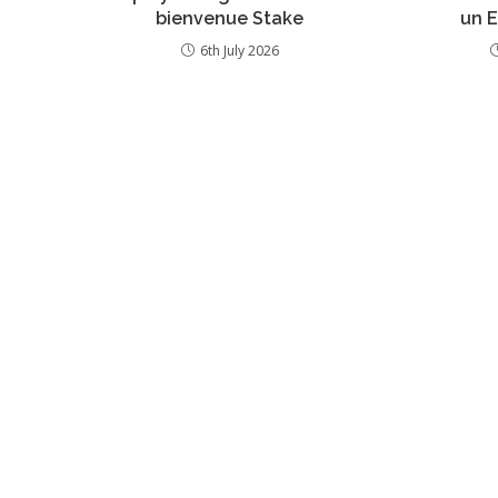
bienvenue Stake
un E
6th July 2026