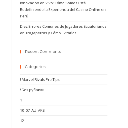
Innovación en Vivo: Cómo Somos Está
Redefiniendo la Experiencia del Casino Online en
Perú
Diez Errores Comunes de Jugadores Ecuatorianos
en Tragaperras y Cómo Evitarlos
Recent Comments
Categories
! Marvel Rivals Pro Tips
! Без рубрики
1
10_07_AU_AKS
12