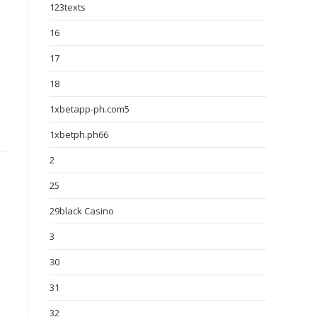
123texts
16
17
18
1xbetapp-ph.com5
1xbetph.ph66
2
25
29black Casino
3
30
31
32