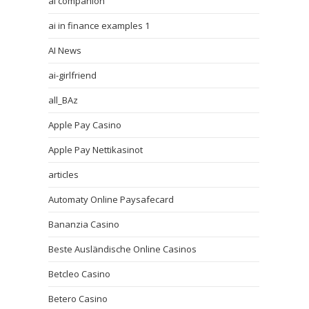
ai companion
ai in finance examples 1
AI News
ai-girlfriend
all_BAz
Apple Pay Casino
Apple Pay Nettikasinot
articles
Automaty Online Paysafecard
Bananzia Casino
Beste Ausländische Online Casinos
Betcleo Casino
Betero Casino