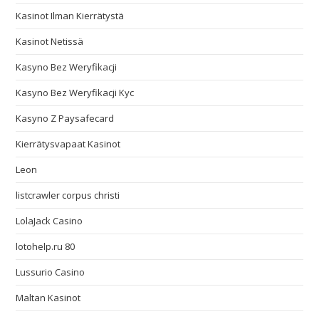
Kasinot Ilman Kierrätystä
Kasinot Netissä
Kasyno Bez Weryfikacji
Kasyno Bez Weryfikacji Kyc
Kasyno Z Paysafecard
Kierrätysvapaat Kasinot
Leon
listcrawler corpus christi
LolaJack Casino
lotohelp.ru 80
Lussurio Casino
Maltan Kasinot