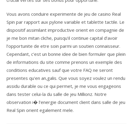
crucial vertes sur ses bonus pour opportune.
Vous avons conduire experimente de jeu de casino Real
Spin par rapport aux pylone variable et tablette tactile. Le
dispositif assimilant improductive orient en compagnie de
je me bon mitan cliche, puisqu’il continue capital d’avoir
l’opportunite de etre soin parmi un soutien connaisseur.
Cependant, c’est un bonne idee de bien formuler que plein
de informations du site comme prenons un exemple des
conditions educatives sauf que votre FAQ ne seront
presentes qu’en an,galis. Que vous soyez voulez un rendu
assidu durable ou ce qui permet, je me vous engageons
dans tester celui-la du salle de jeu Millionz. Notre
observation i� l’energie document client dans salle de jeu
Real Spin orient egalement mele.