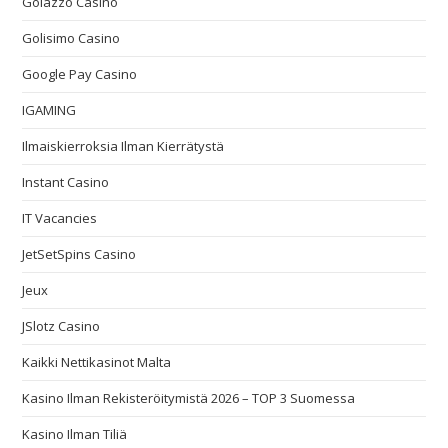
Golazzo Casino
Golisimo Casino
Google Pay Casino
IGAMING
Ilmaiskierroksia Ilman Kierrätystä
Instant Casino
IT Vacancies
JetSetSpins Casino
Jeux
JSlotz Casino
Kaikki Nettikasinot Malta
Kasino Ilman Rekisteröitymistä 2026 – TOP 3 Suomessa
Kasino Ilman Tiliä