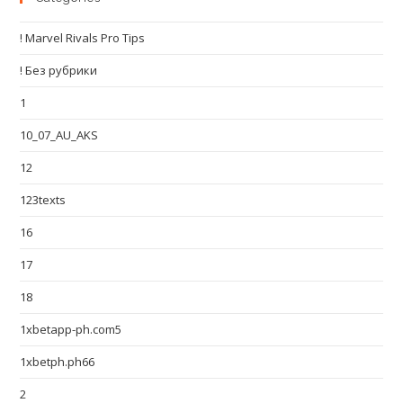
! Marvel Rivals Pro Tips
! Без рубрики
1
10_07_AU_AKS
12
123texts
16
17
18
1xbetapp-ph.com5
1xbetph.ph66
2