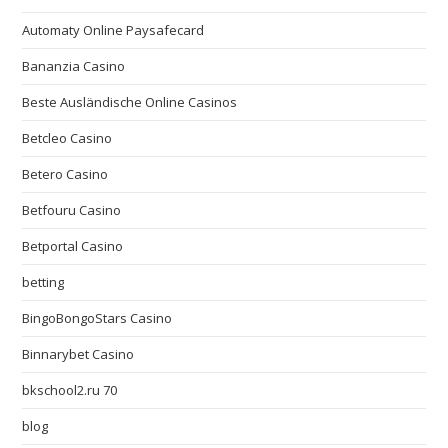
Automaty Online Paysafecard
Bananzia Casino
Beste Ausländische Online Casinos
Betcleo Casino
Betero Casino
Betfouru Casino
Betportal Casino
betting
BingoBongoStars Casino
Binnarybet Casino
bkschool2.ru 70
blog