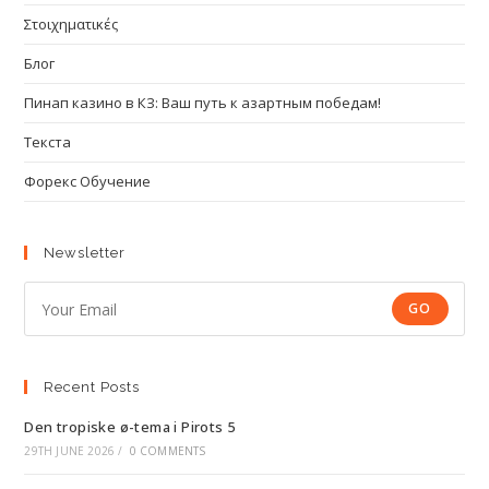
Στοιχηματικές
Блог
Пинап казино в КЗ: Ваш путь к азартным победам!
Текста
Форекс Обучение
Newsletter
GO
Recent Posts
Den tropiske ø-tema i Pirots 5
29TH JUNE 2026
/
0 COMMENTS