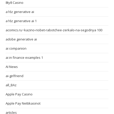
8ty8 Casino
a16z generative ai
a16z generative ai 1
acomics.ru~kazino-riobet-rabotchee-zerkalo-na-segodnya 100
adobe generative ai
ai companion
ai in finance examples 1
AI News
ai-girlfriend
all_BAz
Apple Pay Casino
Apple Pay Nettikasinot
articles