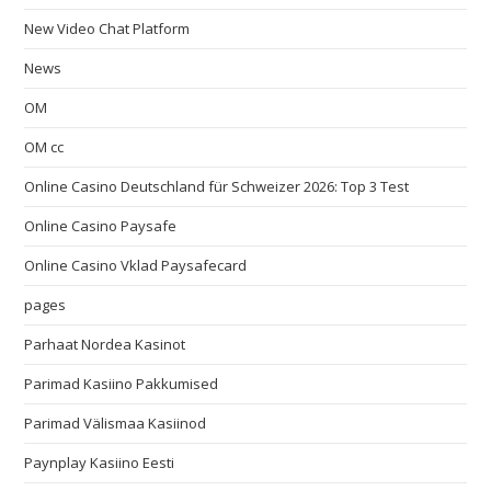
New Video Chat Platform
News
OM
OM cc
Online Casino Deutschland für Schweizer 2026: Top 3 Test
Online Casino Paysafe
Online Casino Vklad Paysafecard
pages
Parhaat Nordea Kasinot
Parimad Kasiino Pakkumised
Parimad Välismaa Kasiinod
Paynplay Kasiino Eesti