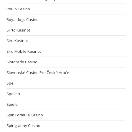
Roulo Casino
Royaldogs Casino
Siirto Kasinot
Siru Kasinot
Siru Mobile Kasinot
Slotorado Casino
Slovenské Casino Pro České Hráče
Spei
Spellen
Spiele
Spin Formula Casino
Spingranny Casino