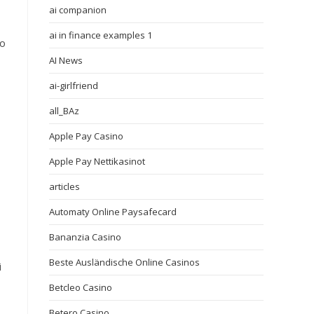
ai companion
ai in finance examples 1
do
AI News
ai-girlfriend
all_BAz
Apple Pay Casino
Apple Pay Nettikasinot
articles
Automaty Online Paysafecard
Bananzia Casino
Beste Ausländische Online Casinos
i
Betcleo Casino
Betero Casino