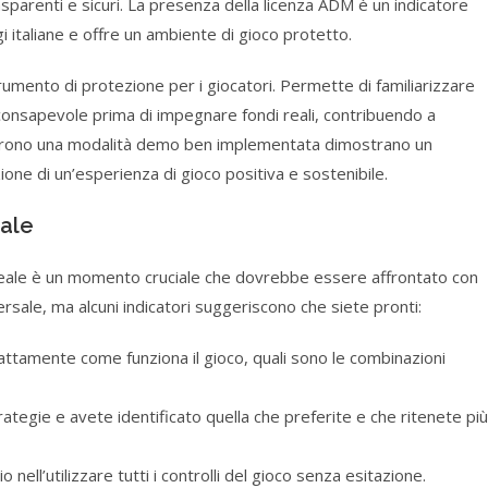
sparenti e sicuri. La presenza della licenza ADM è un indicatore
i italiane e offre un ambiente di gioco protetto.
umento di protezione per i giocatori. Permette di familiarizzare
 consapevole prima di impegnare fondi reali, contribuendo a
ffrono una modalità demo ben implementata dimostrano un
ione di un’esperienza di gioco positiva e sostenibile.
ale
reale è un momento cruciale che dovrebbe essere affrontato con
ale, ma alcuni indicatori suggeriscono che siete pronti:
ttamente come funziona il gioco, quali sono le combinazioni
tegie e avete identificato quella che preferite e che ritenete più
 nell’utilizzare tutti i controlli del gioco senza esitazione.