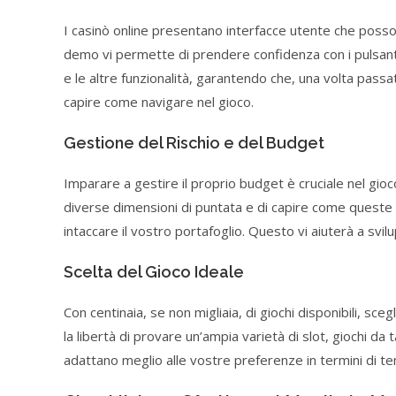
I casinò online presentano interfacce utente che possono
demo vi permette di prendere confidenza con i pulsanti 
e le altre funzionalità, garantendo che, una volta pas
capire come navigare nel gioco.
Gestione del Rischio e del Budget
Imparare a gestire il proprio budget è cruciale nel gi
diverse dimensioni di puntata e di capire come queste 
intaccare il vostro portafoglio. Questo vi aiuterà a svilu
Scelta del Gioco Ideale
Con centinaia, se non migliaia, di giochi disponibili, s
la libertà di provare un’ampia varietà di slot, giochi da t
adattano meglio alle vostre preferenze in termini di tem