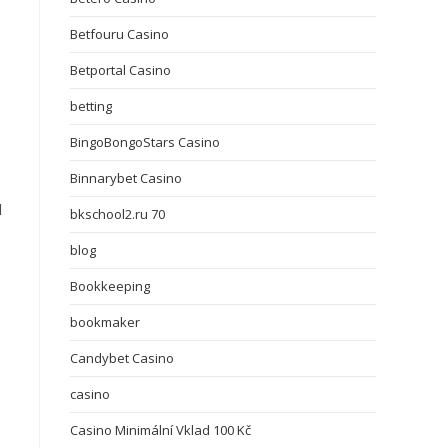
Betfouru Casino
Betportal Casino
betting
BingoBongoStars Casino
Binnarybet Casino
l
bkschool2.ru 70
blog
Bookkeeping
bookmaker
Candybet Casino
casino
Casino Minimální Vklad 100 Kč