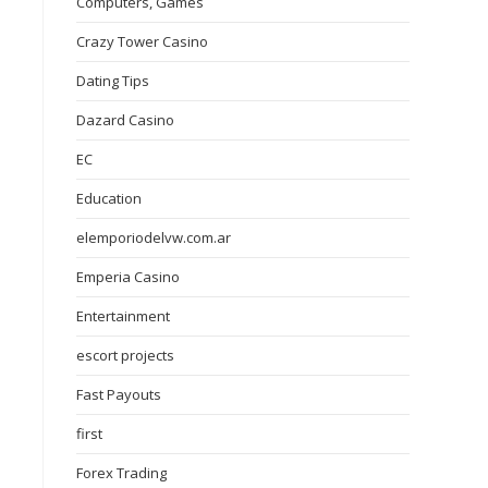
Computers, Games
Crazy Tower Сasino
Dating Tips
Dazard Casino
EC
Education
elemporiodelvw.com.ar
Emperia Casino
Entertainment
escort projects
Fast Payouts
first
Forex Trading