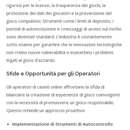
rigorosi per le licenze, la trasparenza dei giochi, la
protezione dei dati dei giocatori e la prevenzione del
gioco compulsivo. Strumenti come i limiti di deposito, i
periodi di autoesclusione e i messaggi di avviso sul rischio
sono diventati standard. L’industria è costantemente
sotto esame per garantire che le innovazioni tecnologiche
non creino nuove vulnerabilità o esacerbino i problemi
legati al gioco d’azzardo.
Sfide e Opportunità per gli Operatori
Gli operatori di casinò online affrontano la sfida di
bilanciare la creazione di esperienze di gioco coinvolgenti
con la necessità di promuovere un gioco responsabile.
Questo richiede un approccio proattivo:
Implementazione di Strumenti di Autocontrollo