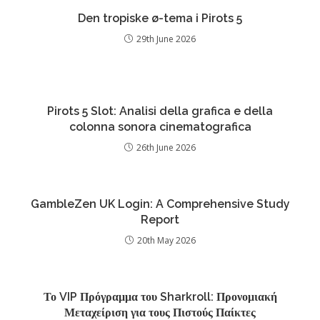
Den tropiske ø-tema i Pirots 5
29th June 2026
Pirots 5 Slot: Analisi della grafica e della
colonna sonora cinematografica
26th June 2026
GambleZen UK Login: A Comprehensive Study
Report
20th May 2026
Το VIP Πρόγραμμα του Sharkroll: Προνομιακή
Μεταχείριση για τους Πιστούς Παίκτες