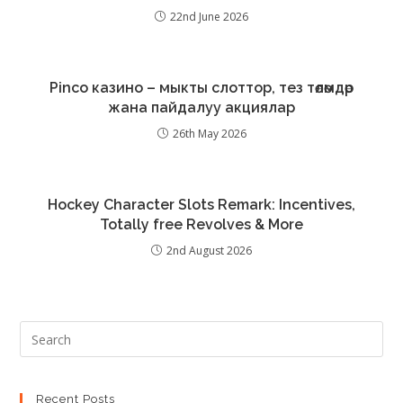
22nd June 2026
Pinco казино – мыкты слоттор, тез төлөмдөр
жана пайдалуу акциялар
26th May 2026
Hockey Character Slots Remark: Incentives,
Totally free Revolves & More
2nd August 2026
Recent Posts