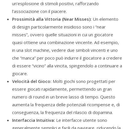
un’esplosione di stimoli positivi, rafforzando
l’associazione con il piacere.
Prossimità alla Vittoria (Near Misses):
Un elemento
di design particolarmente insidioso sono i “near
misses”, ovvero quelle situazioni in cui un giocatore
quasi ottiene una combinazione vincente. Ad esempio,
in una slot machine, vedere due simboli vincenti e uno
che “manca” per poco può indurre il giocatore a credere
di essere “vicino” alla vincita, spingendolo a continuare a
giocare.
Velocità del Gioco:
Molti giochi sono progettati per
essere giocati rapidamente, permettendo un gran
numero di round in un breve lasso di tempo. Questo
aumenta la frequenza delle potenziali ricompense e, di
conseguenza, la frequenza del rilascio di dopamina.
Interfaccia Intuitiva:
Le interfacce utente sono
generalmente semplici e facili da navigare, riducendo la