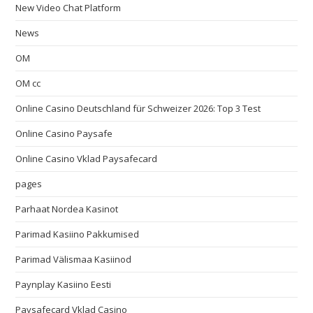
New Video Chat Platform
News
OM
OM cc
Online Casino Deutschland für Schweizer 2026: Top 3 Test
Online Casino Paysafe
Online Casino Vklad Paysafecard
pages
Parhaat Nordea Kasinot
Parimad Kasiino Pakkumised
Parimad Välismaa Kasiinod
Paynplay Kasiino Eesti
Paysafecard Vklad Casino