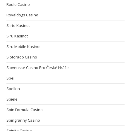
Roulo Casino
Royaldogs Casino
Siirto Kasinot
Siru Kasinot
Siru Mobile Kasinot
Slotorado Casino
Slovenské Casino Pro České Hráče
Spei
Spellen
Spiele
Spin Formula Casino
Spingranny Casino
Spinita Casino