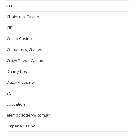
CH
ChainLuck Casino
CIB
Cocoa Casino
Computers, Games
Crazy Tower Сasino
Dating Tips
Dazard Casino
EC
Education
elemporiodelvw.com.ar
Emperia Casino