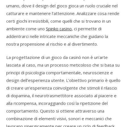
umano, dove il design del gioco gioca un ruolo cruciale nel
catturare e mantenere l’attenzione. Analizzare cosa rende
certi giochi irresistibili, come quelli che si trovano in un
ambiente come uno
Spinko casino
, ci permette di
addentrarci nelle intricate meccaniche che guidano la
nostra propensione al rischio e al divertimento.
La progettazione di un gioco da casinò non è un’arte
lasciata al caso, ma un processo meticoloso che si basa su
principi di psicologia comportamentale, neuroscienze e
design dell’esperienza utente. L’obiettivo primario è quello
di creare un’esperienza coinvolgente che stimoli il rilascio
di dopamina, il neurotrasmettitore associato al piacere e
alla ricompensa, incoraggiando così la ripetizione del
comportamento. Questo si ottiene attraverso una
combinazione di elementi visivi, sonori e meccanici che
lavorano sinergicamente per creare un ciclo di feedback