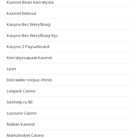
Kasinot Ilman Kierrätystä
Kasinot Netissä
Kasyno Bez Weryfikacji
Kasyno Bez Weryfikacji Kyc
Kasyno Z Paysafecard
Kierrätysvapaat Kasinot
Leon
listcrawler corpus christi
LolaJack Casino
lotohelp.ru 80
Lussurio Casino
Maltan Kasinot
Mamzinobet Casino