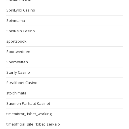
SpinLynx Casino
Spinmama
SpinRain Casino
sportsbook
Sportwedden
Sportwetten
Starfy Casino
Stealthbet Casino
stoichimata
Suomen Parhaat Kasinot
t.memirror_1xbet_working
t.meofficial_site_1xbet_zerkalo