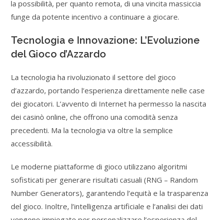
la possibilità, per quanto remota, di una vincita massiccia
funge da potente incentivo a continuare a giocare.
Tecnologia e Innovazione: L’Evoluzione
del Gioco d’Azzardo
La tecnologia ha rivoluzionato il settore del gioco
d’azzardo, portando l’esperienza direttamente nelle case
dei giocatori. L’avvento di Internet ha permesso la nascita
dei casinò online, che offrono una comodità senza
precedenti. Ma la tecnologia va oltre la semplice
accessibilità.
Le moderne piattaforme di gioco utilizzano algoritmi
sofisticati per generare risultati casuali (RNG – Random
Number Generators), garantendo l’equità e la trasparenza
del gioco. Inoltre, l’intelligenza artificiale e l’analisi dei dati
vengono impiegate per personalizzare l’esperienza del