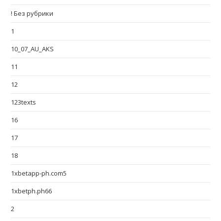
! Без рубрики
1
10_07_AU_AKS
11
12
123texts
16
17
18
1xbetapp-ph.com5
1xbetph.ph66
2