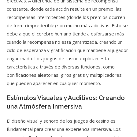
efectivas. A diferencia de un sistema de recompensa
constante, donde cada acción resulta en un premio, las
recompensas intermitentes (donde los premios ocurren
de forma impredecible) son mucho más adictivas. Esto se
debe a que el cerebro humano tiende a esforzarse más
cuando la recompensa no está garantizada, creando un
ciclo de esperanza y gratificación que mantiene al jugador
enganchado. Los juegos de casino explotan esta
característica a través de diversas funciones, como
bonificaciones aleatorias, giros gratis y multiplicadores
que pueden aparecer en cualquier momento.
Estímulos Visuales y Auditivos: Creando
una Atmósfera Inmersiva
El diseño visual y sonoro de los juegos de casino es
fundamental para crear una experiencia inmersiva. Los