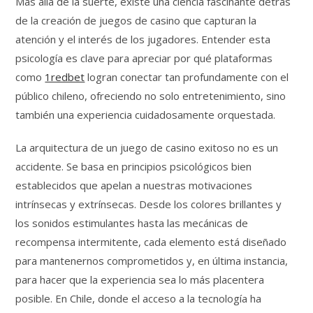
Más allá de la suerte, existe una ciencia fascinante detrás
de la creación de juegos de casino que capturan la
atención y el interés de los jugadores. Entender esta
psicología es clave para apreciar por qué plataformas
como
1redbet
logran conectar tan profundamente con el
público chileno, ofreciendo no solo entretenimiento, sino
también una experiencia cuidadosamente orquestada.
La arquitectura de un juego de casino exitoso no es un
accidente. Se basa en principios psicológicos bien
establecidos que apelan a nuestras motivaciones
intrínsecas y extrínsecas. Desde los colores brillantes y
los sonidos estimulantes hasta las mecánicas de
recompensa intermitente, cada elemento está diseñado
para mantenernos comprometidos y, en última instancia,
para hacer que la experiencia sea lo más placentera
posible. En Chile, donde el acceso a la tecnología ha