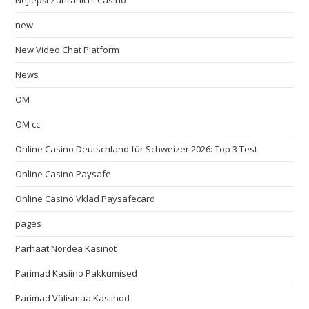
Nejlepší Zahraniční Casino
new
New Video Chat Platform
News
OM
OM cc
Online Casino Deutschland für Schweizer 2026: Top 3 Test
Online Casino Paysafe
Online Casino Vklad Paysafecard
pages
Parhaat Nordea Kasinot
Parimad Kasiino Pakkumised
Parimad Välismaa Kasiinod