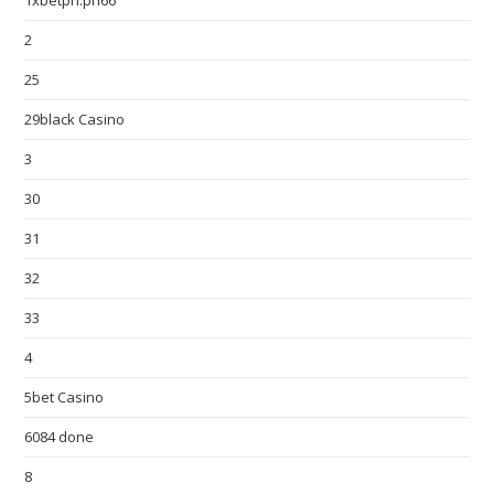
1xbetph.ph66
2
25
29black Casino
3
30
31
32
33
4
5bet Casino
6084 done
8