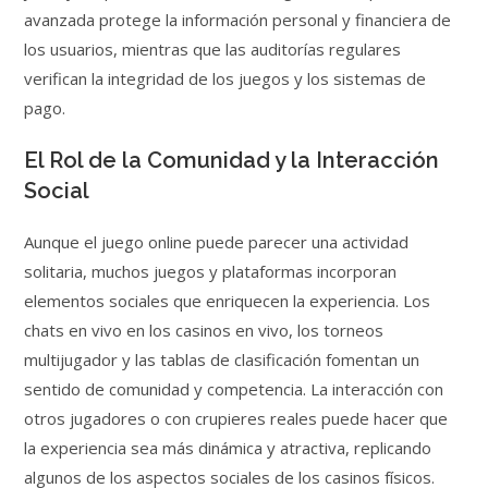
avanzada protege la información personal y financiera de
los usuarios, mientras que las auditorías regulares
verifican la integridad de los juegos y los sistemas de
pago.
El Rol de la Comunidad y la Interacción
Social
Aunque el juego online puede parecer una actividad
solitaria, muchos juegos y plataformas incorporan
elementos sociales que enriquecen la experiencia. Los
chats en vivo en los casinos en vivo, los torneos
multijugador y las tablas de clasificación fomentan un
sentido de comunidad y competencia. La interacción con
otros jugadores o con crupieres reales puede hacer que
la experiencia sea más dinámica y atractiva, replicando
algunos de los aspectos sociales de los casinos físicos.