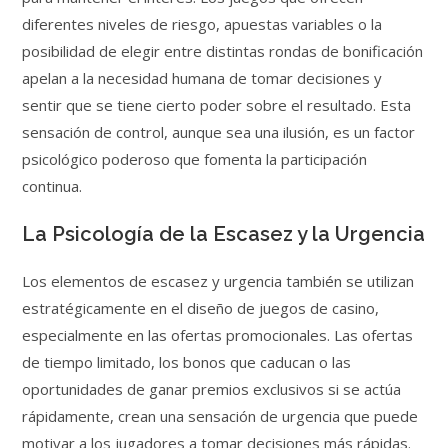
diferentes niveles de riesgo, apuestas variables o la
posibilidad de elegir entre distintas rondas de bonificación
apelan a la necesidad humana de tomar decisiones y
sentir que se tiene cierto poder sobre el resultado. Esta
sensación de control, aunque sea una ilusión, es un factor
psicológico poderoso que fomenta la participación
continua.
La Psicología de la Escasez y la Urgencia
Los elementos de escasez y urgencia también se utilizan
estratégicamente en el diseño de juegos de casino,
especialmente en las ofertas promocionales. Las ofertas
de tiempo limitado, los bonos que caducan o las
oportunidades de ganar premios exclusivos si se actúa
rápidamente, crean una sensación de urgencia que puede
motivar a los jugadores a tomar decisiones más rápidas.