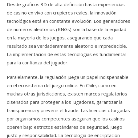
Desde gráficos 3D de alta definición hasta experiencias
de casino en vivo con crupieres reales, la innovación
tecnológica está en constante evolución. Los generadores
de números aleatorios (RNGs) son la base de la equidad
en la mayoría de los juegos, asegurando que cada
resultado sea verdaderamente aleatorio e impredecible.
La implementación de estas tecnologías es fundamental
para la confianza del jugador.
Paralelamente, la regulación juega un papel indispensable
en el ecosistema del juego online. En Chile, como en
muchas otras jurisdicciones, existen marcos regulatorios
diseñados para proteger a los jugadores, garantizar la
transparencia y prevenir el fraude. Las licencias otorgadas
por organismos competentes aseguran que los casinos
operen bajo estrictos estándares de seguridad, juego
justo y responsabilidad. La tecnología de encriptación