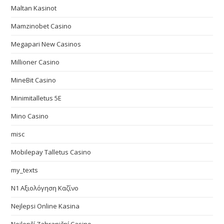
Maltan Kasinot
Mamzinobet Casino
Megapari New Casinos
Millioner Casino
MineBit Casino
Minimitalletus 5E
Mino Casino
misc
Mobilepay Talletus Casino
my_texts
N1 Αξιολόγηση Καζίνο
Nejlepsi Online Kasina