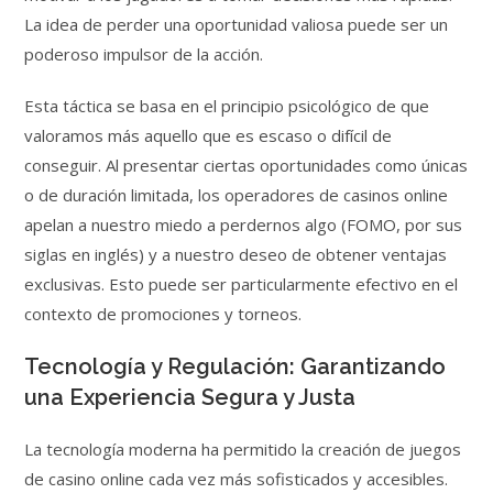
La idea de perder una oportunidad valiosa puede ser un
poderoso impulsor de la acción.
Esta táctica se basa en el principio psicológico de que
valoramos más aquello que es escaso o difícil de
conseguir. Al presentar ciertas oportunidades como únicas
o de duración limitada, los operadores de casinos online
apelan a nuestro miedo a perdernos algo (FOMO, por sus
siglas en inglés) y a nuestro deseo de obtener ventajas
exclusivas. Esto puede ser particularmente efectivo en el
contexto de promociones y torneos.
Tecnología y Regulación: Garantizando
una Experiencia Segura y Justa
La tecnología moderna ha permitido la creación de juegos
de casino online cada vez más sofisticados y accesibles.