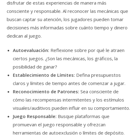
disfrutar de estas experiencias de manera más
consciente y responsable. Al reconocer las mecánicas que
buscan captar su atención, los jugadores pueden tomar
decisiones más informadas sobre cuánto tiempo y dinero
dedican al juego.
Autoevaluación:
Reflexione sobre por qué le atraen
ciertos juegos. ¿Son las mecánicas, los gráficos, la
posibilidad de ganar?
Establecimiento de Límites:
Defina presupuestos
claros y límites de tiempo antes de comenzar a jugar.
Reconocimiento de Patrones:
Sea consciente de
cómo las recompensas intermitentes y los estímulos
visuales/auditivos pueden influir en su comportamiento.
Juego Responsable:
Busque plataformas que
promuevan el juego responsable y ofrezcan
herramientas de autoexclusión o límites de depósito.