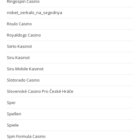
Ringospin Casino
riobet_zerkalo_na_segodnya
Roulo Casino
Royaldogs Casino
Siirto Kasinot
Siru Kasinot
Siru Mobile Kasinot
Slotorado Casino
Slovenské Casino Pro České Hráče
Spei
Spellen
Spiele
Spin Formula Casino