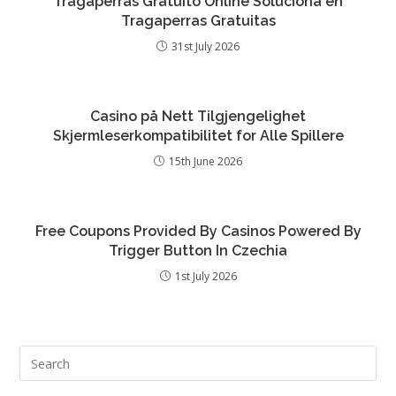
Tragaperras Gratuito Online Soluciona en
Tragaperras Gratuitas
31st July 2026
Casino på Nett Tilgjengelighet
Skjermleserkompatibilitet for Alle Spillere
15th June 2026
Free Coupons Provided By Casinos Powered By
Trigger Button In Czechia
1st July 2026