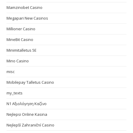
Mamzinobet Casino
Megapari New Casinos
Millioner Casino
MineBit Casino
Minimitalletus 5E
Mino Casino
misc
Mobilepay Talletus Casino
my_texts
N1 Αξιολόγηση Καζίνο
Nejlepsi Online Kasina
Nejlepší Zahraniční Casino