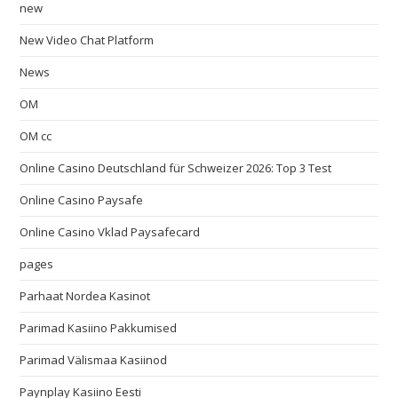
new
New Video Chat Platform
News
OM
OM cc
Online Casino Deutschland für Schweizer 2026: Top 3 Test
Online Casino Paysafe
Online Casino Vklad Paysafecard
pages
Parhaat Nordea Kasinot
Parimad Kasiino Pakkumised
Parimad Välismaa Kasiinod
Paynplay Kasiino Eesti