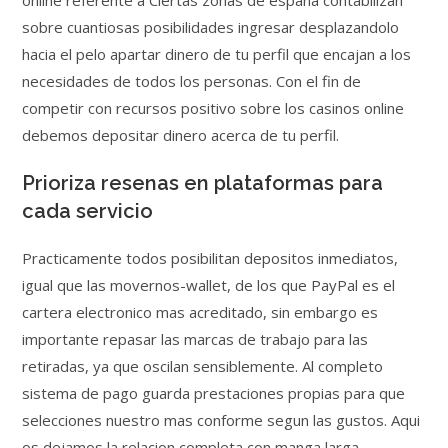
online referente a Ciertas zonas de espana contabilizan
sobre cuantiosas posibilidades ingresar desplazandolo
hacia el pelo apartar dinero de tu perfil que encajan a los
necesidades de todos los personas. Con el fin de
competir con recursos positivo sobre los casinos online
debemos depositar dinero acerca de tu perfil.
Prioriza resenas en plataformas para
cada servicio
Practicamente todos posibilitan depositos inmediatos,
igual que las movernos-wallet, de los que PayPal es el
cartera electronico mas acreditado, sin embargo es
importante repasar las marcas de trabajo para las
retiradas, ya que oscilan sensiblemente. Al completo
sistema de pago guarda prestaciones propias para que
selecciones nuestro mas conforme segun las gustos. Aqui
os dejamos la relacion completa con manga larga