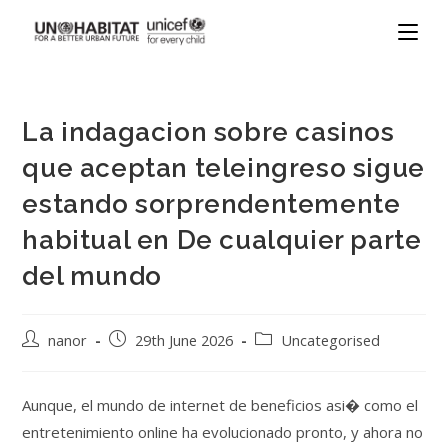
La indagacion sobre casinos
que aceptan teleingreso sigue
estando sorprendentemente
habitual en De cualquier parte
del mundo
nanor
29th June 2026
Uncategorised
Aunque, el mundo de internet de beneficios asi� como el
entretenimiento online ha evolucionado pronto, y ahora no