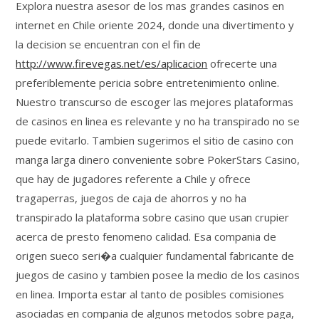
Explora nuestra asesor de los mas grandes casinos en
internet en Chile oriente 2024, donde una divertimento y
la decision se encuentran con el fin de
http://www.firevegas.net/es/aplicacion
ofrecerte una
preferiblemente pericia sobre entretenimiento online.
Nuestro transcurso de escoger las mejores plataformas
de casinos en linea es relevante y no ha transpirado no se
puede evitarlo. Tambien sugerimos el sitio de casino con
manga larga dinero conveniente sobre PokerStars Casino,
que hay de jugadores referente a Chile y ofrece
tragaperras, juegos de caja de ahorros y no ha
transpirado la plataforma sobre casino que usan crupier
acerca de presto fenomeno calidad. Esa compania de
origen sueco seri�a cualquier fundamental fabricante de
juegos de casino y tambien posee la medio de los casinos
en linea. Importa estar al tanto de posibles comisiones
asociadas en compania de algunos metodos sobre paga,