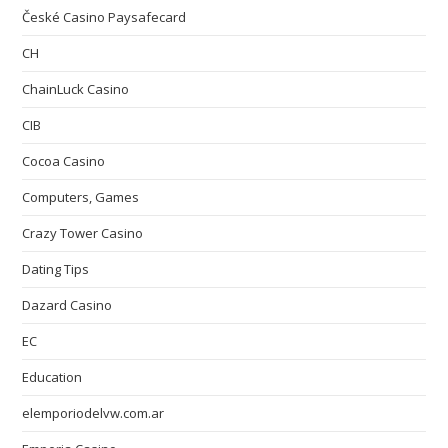
České Casino Paysafecard
CH
ChainLuck Casino
CIB
Cocoa Casino
Computers, Games
Crazy Tower Сasino
Dating Tips
Dazard Casino
EC
Education
elemporiodelvw.com.ar