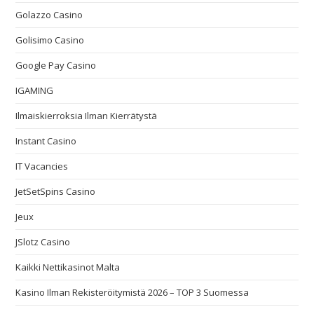
Golazzo Casino
Golisimo Casino
Google Pay Casino
IGAMING
Ilmaiskierroksia Ilman Kierrätystä
Instant Casino
IT Vacancies
JetSetSpins Casino
Jeux
JSlotz Casino
Kaikki Nettikasinot Malta
Kasino Ilman Rekisteröitymistä 2026 – TOP 3 Suomessa