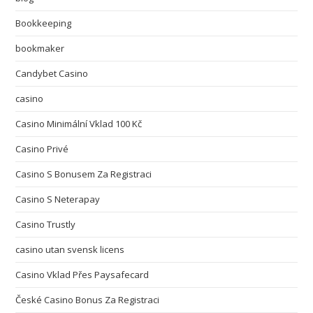
Bookkeeping
bookmaker
Candybet Casino
casino
Casino Minimální Vklad 100 Kč
Casino Privé
Casino S Bonusem Za Registraci
Casino S Neterapay
Casino Trustly
casino utan svensk licens
Casino Vklad Přes Paysafecard
České Casino Bonus Za Registraci