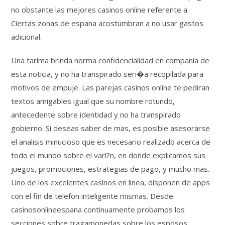
no obstante las mejores casinos online referente a
Ciertas zonas de espana acostumbran a no usar gastos
adicional.
Una tarima brinda norma confidencialidad en compania de
esta noticia, y no ha transpirado seri�a recopilada para
motivos de empuje. Las parejas casinos online te pediran
textos amigables igual que su nombre rotundo,
antecedente sobre identidad y no ha transpirado
gobierno. Si deseas saber de mas, es posible asesorarse
el analisis minucioso que es necesario realizado acerca de
todo el mundo sobre el vari?n, en donde explicamos sus
juegos, promociones, estrategias de pago, y mucho mas.
Uno de los excelentes casinos en linea, disponen de apps
con el fin de telefon inteligente mismas. Desde
casinosonlineespana continuamente probamos los
secciones sobre tragamonedas sobre los esposos