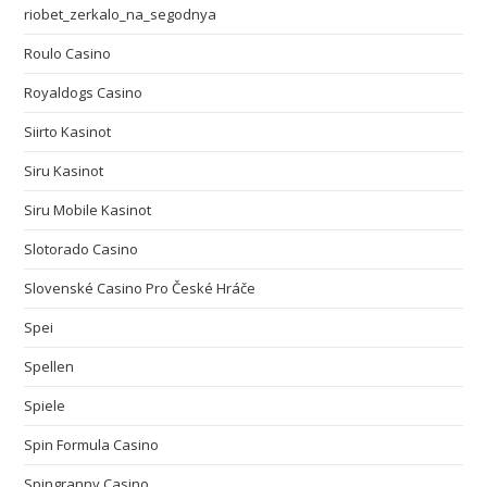
riobet_zerkalo_na_segodnya
Roulo Casino
Royaldogs Casino
Siirto Kasinot
Siru Kasinot
Siru Mobile Kasinot
Slotorado Casino
Slovenské Casino Pro České Hráče
Spei
Spellen
Spiele
Spin Formula Casino
Spingranny Casino