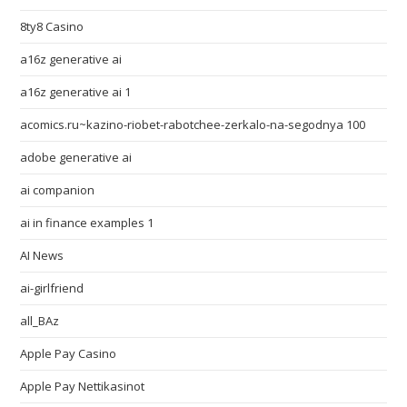
8ty8 Casino
a16z generative ai
a16z generative ai 1
acomics.ru~kazino-riobet-rabotchee-zerkalo-na-segodnya 100
adobe generative ai
ai companion
ai in finance examples 1
AI News
ai-girlfriend
all_BAz
Apple Pay Casino
Apple Pay Nettikasinot