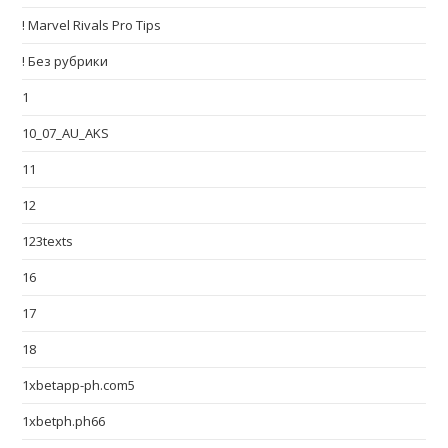
! Marvel Rivals Pro Tips
! Без рубрики
1
10_07_AU_AKS
11
12
123texts
16
17
18
1xbetapp-ph.com5
1xbetph.ph66